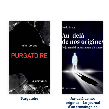
Vingt années
Né dans un milieu
d’écriture, de
populaire où la
blessures,
violence et les
d’émotions et de
fractures
pensées se
familiales tenaient
rencontrent dans
lieu de destin,
ce recueil
David a choisi la
profondément
rupture. Très tôt,
intime. Entre
l’école et les livres
nouvelles
deviennent ses
autobiographiques,
armes de survie, le
poèmes bruts,
moteur d’une
pamphlets et
lente ascension
réflexions
sociale. S’arracher
philosophiques,
à ses racines
chaque texte
exige pourtant un
ouvre une porte
prix invisible. Pris
sur l’existence. Ici,
entre deux
Purgatoire
Au-delà de nos
nul ordre imposé :
mondes, l’homme
origines – Le journal
chaque page peut
réalise que les
d’un transfuge de
être choisie au
succès