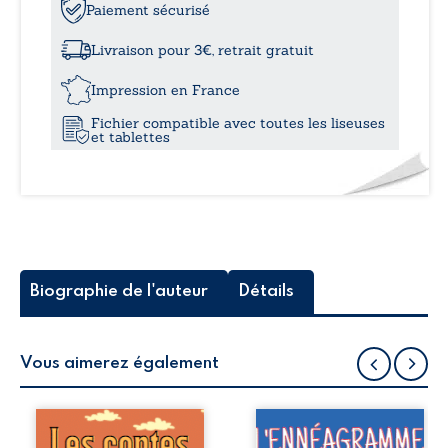
Le
Paiement sécurisé
guide
de
Livraison pour 3€, retrait gratuit
la
manipulation
Impression en France
-
Fichier compatible avec toutes les liseuses
Adaptez
et tablettes
vos
comportements
à
vos
interlocuteurs
Un
outil
indispensable
Biographie de l'auteur
Détails
au
quotidien
Vous aimerez également
Les contes de ma
Recueil de contes,
grand-mère est
L’ennéagramme à