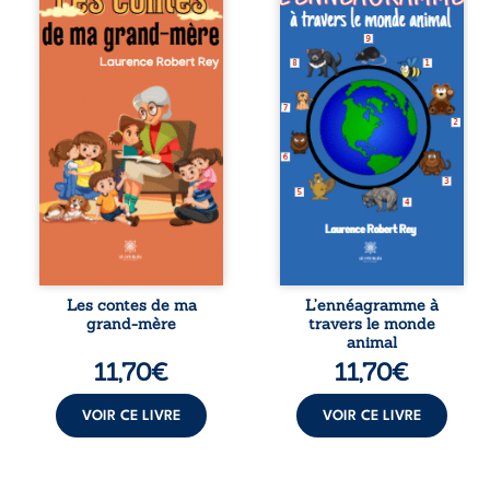
un recueil de
travers le monde
contes qui plonge
animal s’inspire
le lecteur dans
des neuf
des univers
comportements
différents liés au
humains. Destiné
monde de
aux petits et aux
l’enfance et des
grands, il a pour
aléas de la vie. On
vocation
y joue, on se
principale
dévoile, on
d’inciter à une
chaparde… dans la
réflexion et un
joie.
débat « enfants-
adultes » autour
des
comportements
inconscients…
Les contes de ma
L’ennéagramme à
grand-mère
travers le monde
animal
11,70
€
11,70
€
VOIR CE LIVRE
VOIR CE LIVRE