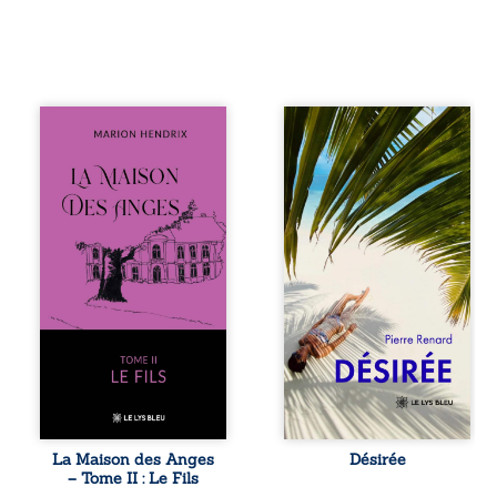
Nous sommes en
Au réveil, Pierre,
1979, soit 15 ans
jeune retraité,
après le décès du
découvre qu’il est
patriarche
devenu une
Anatole-Eustache.
séduisante femme
La famille devra
métissée de trente
affronter non
ans. À peine a-t-il
seulement un
commencé à
inconnu qui rôde
apprivoiser ce
autour du
nouveau corps
domaine et dont
qu’Ange surgit
Firmin, le fidèle
dans sa vie et fait
majordome,
vaciller toutes ses
redoute les visites,
certitudes. Entre
le passé
eux, l’attirance est
encombrant
immédiate,
d’Anatole-
brûlante jusqu’à
Eustache, la
ce qu’un secret
La Maison des Anges
Désirée
malédiction
familial fasse
– Tome II : Le Fils
familiale, mais
planer