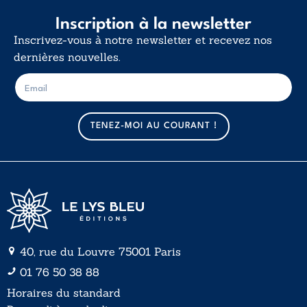
Inscription à la newsletter
Inscrivez-vous à notre newsletter et recevez nos
dernières nouvelles.
E
E
-
-
m
m
a
a
TENEZ-MOI AU COURANT !
i
i
l
l
*
40, rue du Louvre 75001 Paris
01 76 50 38 88
Horaires du standard