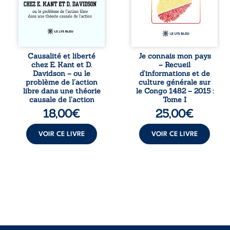
essai explore les
entend combattre
liens entre libre
l’ignorance, le
arbitre,
repli identitaire et
déterminisme
l’affaiblissement
causal et
du sentiment
responsabilité. De
patriotique.
Causalité et liberté
Je connais mon pays
la volonté
Accessible à tous,
chez E. Kant et D.
– Recueil
kantienne au
ce recueil offre
Davidson – ou le
d’informations et de
monisme anomal
des repères
problème de l’action
culture générale sur
de Davidson, il
essentiels pour
libre dans une théorie
le Congo 1482 – 2015 :
interroge la
mieux
causale de l’action
Tome I
manière dont les
comprendre le ...
18,00
€
25,00
€
intentions et les
croyances
peuvent ...
VOIR CE LIVRE
VOIR CE LIVRE