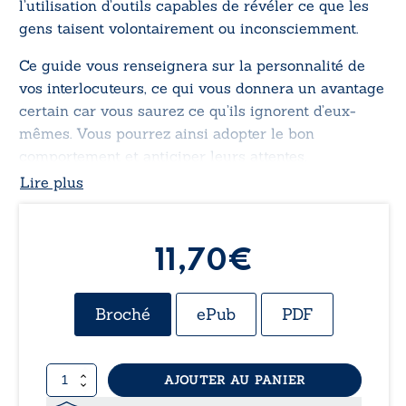
l’utilisation d’outils capables de révéler ce que les
gens taisent volontairement ou inconsciemment.
Ce guide vous renseignera sur la personnalité de
vos interlocuteurs, ce qui vous donnera un avantage
certain car vous saurez ce qu’ils ignorent d’eux-
mêmes. Vous pourrez ainsi adopter le bon
comportement et anticiper leurs attentes.
Lire plus
Cet outil apporte suffisamment d’éléments pour
détecter ce que l’on veut nous dissimuler.
Même si
Le guide de la manipulation
est utile à
11,70
€
tous, son approche est professionnelle et les mises
en situation concernent la vente. Les commerciaux
Broché
ePub
PDF
y trouveront une méthode innovante leur
permettant de profiler au plus près leurs prospects.
quantité
AJOUTER AU PANIER
de