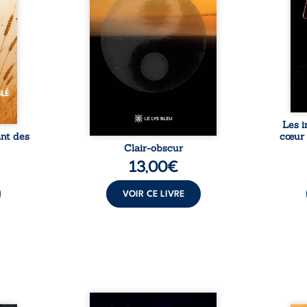
it pu
personnelles. Entre clarté et
sol
nes de
obscurité, les poèmes
respo
us les
traduisent les observations et
trav
é, des
les ressentis façonnés au fil
sais
 main.
d’une vie. Ils portent un regard
expér
l sans
sensible sur l’existence et le
le voi
par ...
monde contemporain, invitant
chacun à questionner ses ...
Les i
ant des
cœur 
Clair-obscur
13,00
€
VOIR CE LIVRE
Né dans un milieu populaire où