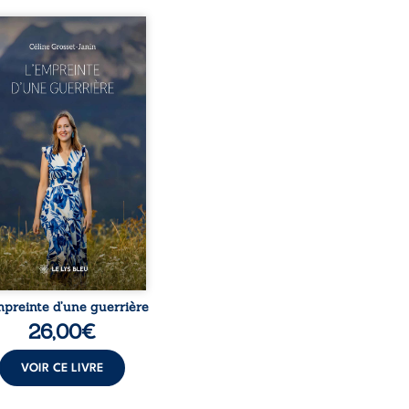
este-t-il de l’enfance
ue la maladie impose ses
es règles ? L’empreinte
 guerrière livre, sans
r, le récit d’un quotidien
eversé par la maladie
ique, l’errance médicale
 longues hospitalisations.
eure y raconte ce que les
ers médicaux taisent : la
 l’isolement, l’épuisement
t le sentiment de ne pas ...
mpreinte d’une guerrière
26,00
€
VOIR CE LIVRE