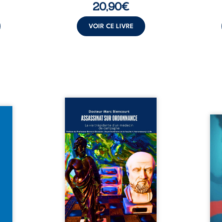
20,90
€
VOIR CE LIVRE
Assassinat sur ordonnance –
it pas
La vie trépidante d’un médecin
ts ? À
de campagne est la réédition
Quatr
voyage
enrichie et actualisée du
Quatr
eurtre
témoignage du Docteur Marc
en fr
paraît
Biencourt, ancien médecin de
qu’on
i dans
famille, qui revient sur son
amou
tique.
parcours médical, syndical et
corps
rd, la
ordinal. Depuis septembre
liens
 fait
2013, il raconte le long combat
parl
e l’on
qui l’a conduit à être écarté du
vivent
coffre
corps médical, malgré une
tôt. 
ubliés
décision de première instance
Une
...
...
insu