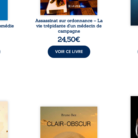
décl
Assassinat sur ordonnance – La
Comédie
vie trépidante d’un médecin de
campagne
24,50
€
VOIR CE LIVRE
Qui p
amps
ceux 
ous le
Composé en alexandrins, Clair-
nos 
raient
obscur aborde la spiritualité,
dou
uronne
les relations humaines, la
maiso
t son
nature et les territoires à
réali
rny. À
partir d’expériences
rému