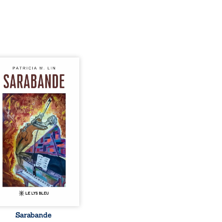
hants crépitants de l’été,
le silence ouaté de la
 en hiver, Au cours de
 pâles, Dans la clarté
eillante de la lune, Rêves,
es, révoltes et espoirs…
ots s’assemblent, colorés,
lles aux règles de la
ie, mais chantant en
me. Ils forment une
ande, passionnée souvent,
plus ...
Sarabande