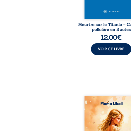
Meurtre sur le Titanic – 
policière en 3 actes
12,00
€
VOIR CE LIVRE
Autrefois, les ch
d’Atlantis vibraient s
vent et les enfants cou
dans les blés. Puis la co
plia le genou, livran
peuple à l’ombre d’Ivo