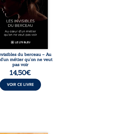
itude, épuisement,
nsabilités écrasantes… À
ers des témoignages
issants et sa propre
ience, Magali Vogel lève
le sur les coulisses d’une ...
nvisibles du berceau – Au
d’un métier qu’on ne veut
pas voir
14,50
€
VOIR CE LIVRE