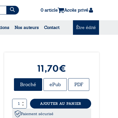
0 article
Accès privé
es & Contes
tions
Nos auteurs
Contact
Être édité
CONSULTEZ NOS
MEILLEURES VENTES
11,70
€
Broché
ePub
PDF
quantité
AJOUTER AU PANIER
de
Les
Paiement sécurisé