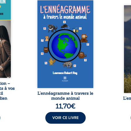
and la
e est
Recueil de contes,
la vie
L’ennéagramme à travers le
Que r
ée, il
monde animal s’inspire des
lorsq
outils
neuf comportements humains.
propr
ue les
Destiné aux petits et aux
d’une
ent ou
grands, il a pour vocation
détou
guide
principale d’inciter à une
boul
ur la
réflexion et un débat «
chron
 vos
enfants-adultes » autour des
et de
i vous
comportements inconscients…
L’aut
ertain
dossi
vous ...
peur,
e
ion –
s à vos
il
L’ennéagramme à travers le
dien
monde animal
L’e
11,70
€
VOIR CE LIVRE