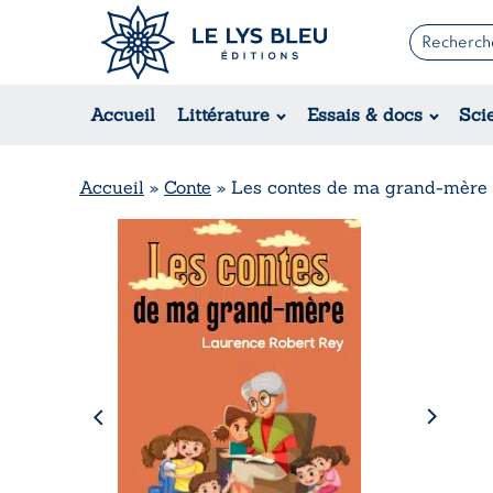
Romans
Contemporain
Accueil
Littérature
Essais & docs
Sci
Suspense / Thriller / Policier
Fantastique
Science-fiction
Accueil
»
Conte
»
Les contes de ma grand-mère