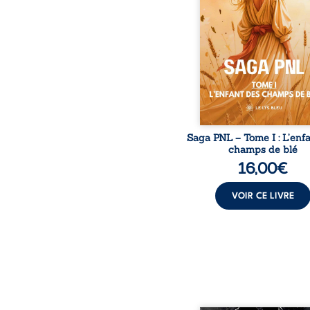
Atove, Luwel aura
disparaître dans les rui
son destin ; pourtant, so
pierres d’un temple oubli
rebelles lui tendirent la
Parmi eux, Atos, généra
trône mais habité 
Saga PNL – Tome I : L’enf
champs de blé
16,00
€
VOIR CE LIVRE