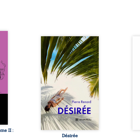
oit 15
s du
Au réveil, Pierre, jeune retraité,
Aux c
tache.
découvre qu’il est devenu une
Sous 
er non
séduisante femme métissée de
neige
i rôde
trente ans. À peine a-t-il
nuits
 dont
commencé à apprivoiser ce
bienv
rdome,
nouveau corps qu’Ange surgit
pensé
 passé
dans sa vie et fait vaciller
Des m
ole-
toutes ses certitudes. Entre
rebe
ction
eux, l’attirance est immédiate,
poés
toute-
brûlante jusqu’à ce qu’un
ryth
. Mais
secret familial fasse planer
sarab
nfant
l’impensable : et s’ils étaient
u’il ...
demi-frère et ...
e II :
Désirée