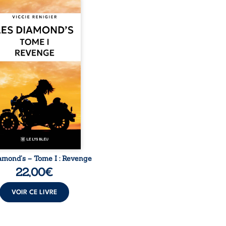
nge est à la tête des
nd’s, un clan de motards
 réputé et respecté que
té dans tout le pays. Rien
 prédestinait à cette vie,
les épreuves ont forgé
emme dure, inaccessible
solue à ne jamais dévoiler
aiblesses, jusqu’à ce que
stérieux Juan croise sa
. Chef d’une famille de
s, Juan porte lui aussi le
poids ...
amond’s – Tome I : Revenge
22,00
€
VOIR CE LIVRE