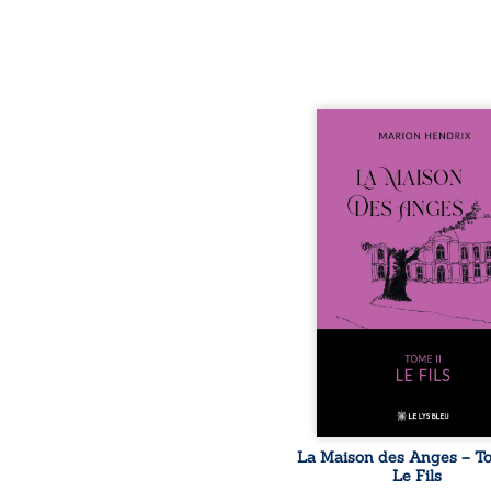
Nous sommes en 1979, s
ans après le décè
patriarche Anatole-Eus
La famille devra affront
seulement un inconnu qu
autour du domaine et
Firmin, le fidèle majo
redoute les visites, le
encombrant d’Anat
Eustache, la malédi
familiale, mais aussi la 
puissance de Gauthier
comment dompter cet e
avant q
La Maison des Anges – Tom
Le Fils