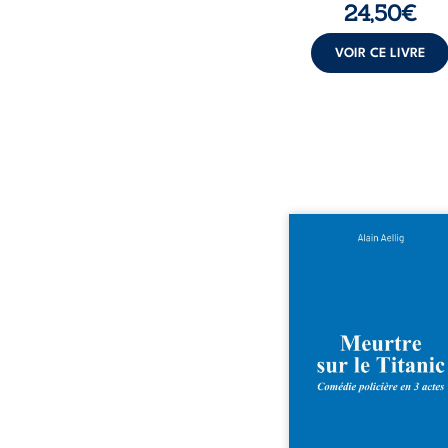
24,50
€
VOIR CE LIVRE
Et si le naufrage n’ava
emporté tous ses secre
bord du Titanic, lors du 
inaugural en 1912, un m
est commis. Le drame dis
avec le navire, englout
les profondeurs de l’Atlan
Sept décennies plus ta
découverte de l’épave
resurgir un secret qu
croyait perdu. Dans un 
mystérieux, des indices o