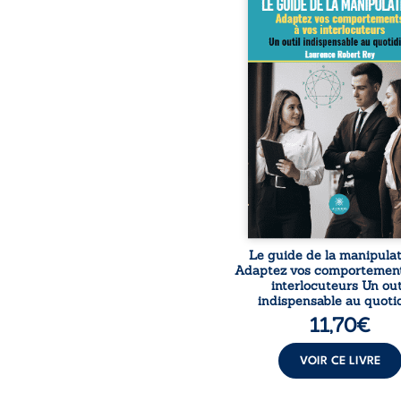
les pensées d’autrui ? Qu
communication verbal
bridée, aussi bien dans 
professionnelle que priv
reste l’utilisation d’
capables de révéler ce q
gens taisent volontairem
inconsciemment. Ce 
vous renseignera s
personnalité de
interlocuteurs, ce qu
donnera un avantage c
car 
Le guide de la manipulat
Adaptez vos comportement
interlocuteurs Un out
indispensable au quoti
11,70
€
VOIR CE LIVRE