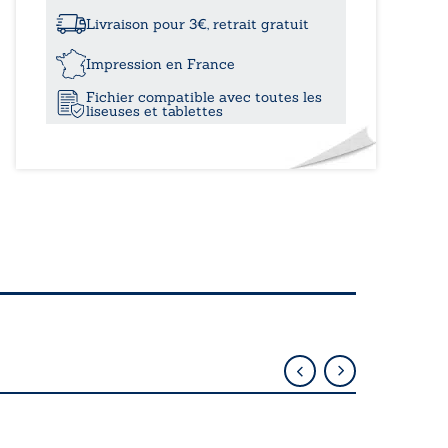
contes
de
Livraison pour 3€, retrait gratuit
ma
grand-
Impression en France
mère
Fichier compatible avec toutes les
liseuses et tablettes