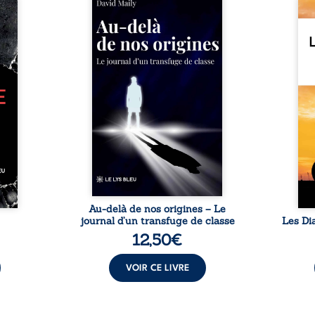
re, de
la violence et les fractures
Reve
 et de
familiales tenaient lieu de
Diamo
t dans
destin, David a choisi la
aussi
ément
rupture. Très tôt, l’école et les
redou
elles
livres deviennent ses armes de
ne la
oèmes
survie, le moteur d’une lente
mais 
exions
ascension sociale. S’arracher à
une f
 texte
ses racines exige pourtant un
et ré
 sur
prix invisible. Pris entre deux
ses f
 ordre
mondes, l’homme réalise que
le my
 peut
les succès professionnels ne
route
 comme
guérissent ni ...
Nomad
ue sur
ie. ...
Au-delà de nos origines – Le
journal d’un transfuge de classe
Les Di
12,50
€
VOIR CE LIVRE