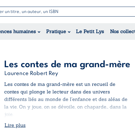
Nouvell
Poésie
Romance
Jeunesse
ences humaines
Pratique
Le Petit Lys
Nos collec
Théâtre
Érotique
Historique
Régional
Les contes de ma grand-mère
Laurence Robert Rey
Les contes de ma grand-mère
est un recueil de
contes qui plonge le lecteur dans des univers
différents liés au monde de l’enfance et des aléas de
la vie. On y joue, on se dévoile, on chaparde… dans la
joie.
Lire plus