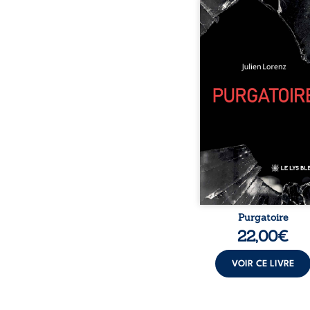
Vingt années d’écritu
blessures, d’émotions
pensées se rencontren
ce recueil profond
intime. Entre nouv
autobiographiques, p
bruts, pamphlets et réfl
philosophiques, chaque
ouvre une porte
l’existence. Ici, nul
imposé : chaque page
être choisie au hasard,
une rencontre inattend
le chemin de la v
Purgatoire
22,00
€
VOIR CE LIVRE