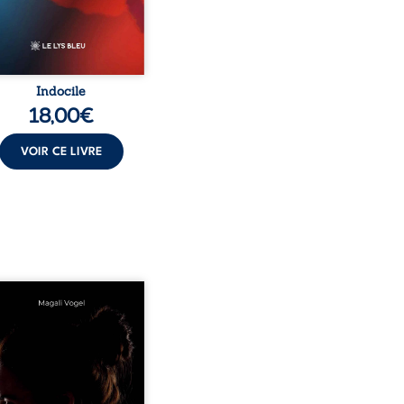
aration d’existence pour ...
Indocile
18,00
€
VOIR CE LIVRE
rend soin de celles et
auxquels nous confions
enfants ? Derrière la
ceur apparente des
ns d’accueil se joue une
té que nul ne soupçonne :
nérations dérisoires,