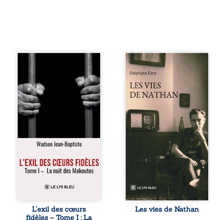
« Une nuit suffit
Les vies de
parfois pour briser
Nathan est un
une famille… mais
recueil de poésie
certaines fidélités
né en trois jours,
traversent les
au printemps
années. » Haïti,
2026. Pour la
sous la dictature
première fois,
des Duvalier. La
Stéphane Ezra,
peur s’étend
médium, a pu
jusque dans les
communiquer
villages les plus
avec son père,
reculés. À Bainet,
disparu depuis
Jean-Joël Joli
plus de vingt ans
mène une
et qu’il n’a jamais
existence paisible
connu. De ce
avec sa famille.
dialogue par-delà
Chef de section
la mort naissent
respecté, il refuse
des poèmes qui
L’exil des cœurs
Les vies de Nathan
pourtant de
retracent une vie
fidèles – Tome I : La