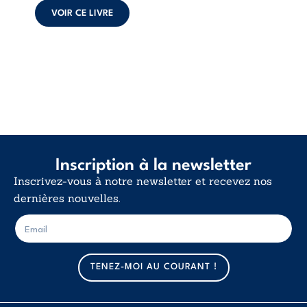
déclaration
VOIR CE LIVRE
d’existence pour ...
Inscription à la newsletter
Inscrivez-vous à notre newsletter et recevez nos
dernières nouvelles.
E
E
-
-
m
m
a
a
TENEZ-MOI AU COURANT !
i
i
l
l
*