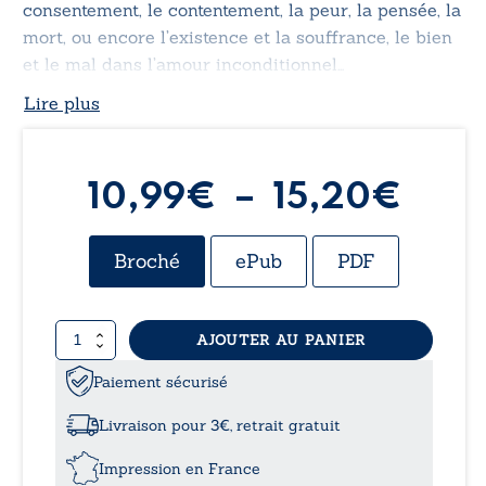
consentement, le contentement, la peur, la pensée, la
mort, ou encore l’existence et la souffrance, le bien
et le mal dans l’amour inconditionnel…
Lire plus
Plag
10,99
€
–
15,20
€
de
Broché
ePub
PDF
prix 
quantité
AJOUTER AU PANIER
10,9
de
Idées
Paiement sécurisé
à
&
questionnements
Livraison pour 3€, retrait gratuit
sur
15,2
l’Être,
Impression en France
l’art