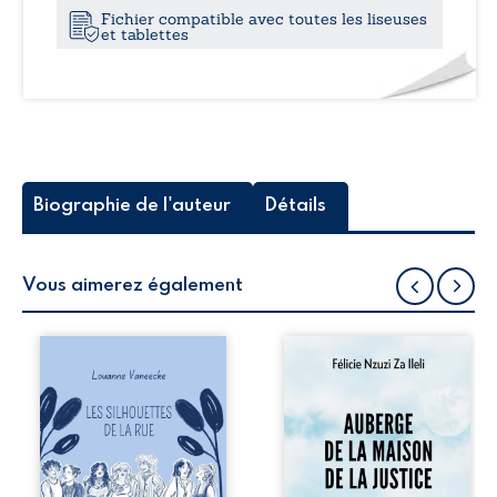
Fichier compatible avec toutes les liseuses
de
et tablettes
vivre
Zasthy
Biographie de l'auteur
Détails
Vous aimerez également
Les silhouettes de
Auberge de la
la rue donne la
maison de la
parole à six
justice est un
personnages
récit-témoignage
ordinaires,
consacré au
traversés par des
parcours
pensées, des
exemplaire de
émotions et des
Mbala Zi Nkuaku