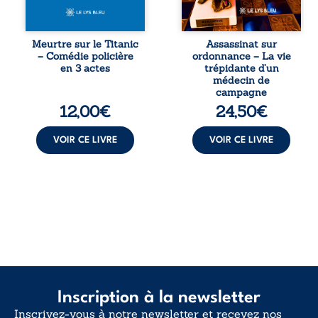
décennies plus
et ordinal. Depuis
tard, la
septembre 2013, il
découverte de
raconte le long
l’épave fait
combat qui l’a
Meurtre sur le Titanic
Assassinat sur
resurgir un secret
conduit à être
– Comédie policière
ordonnance – La vie
que l’on croyait
écarté du corps
en 3 actes
trépidante d’un
perdu. Dans un
médical, malgré
médecin de
coffre mystérieux,
une décision de
campagne
des indices
première instance
12,00
€
24,50
€
oubliés ...
...
VOIR CE LIVRE
VOIR CE LIVRE
Inscription à la newsletter
Inscrivez-vous à notre newsletter et recevez nos