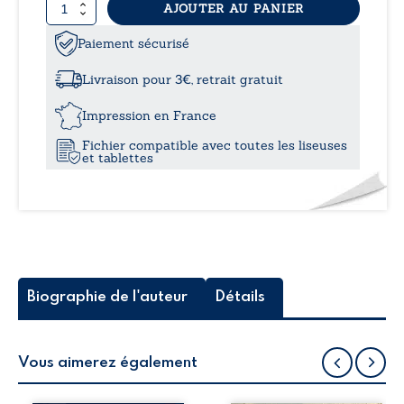
quantité
AJOUTER AU PANIER
de
Les
Paiement sécurisé
pingouins
et
Livraison pour 3€, retrait gratuit
le
cul
Impression en France
de
Fichier compatible avec toutes les liseuses
Bernadette
et tablettes
Biographie de l'auteur
Détails
Vous aimerez également