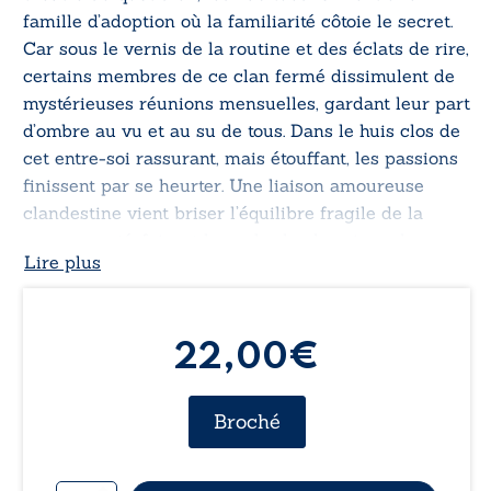
famille d’adoption où la familiarité côtoie le secret.
Car sous le vernis de la routine et des éclats de rire,
certains membres de ce clan fermé dissimulent de
mystérieuses réunions mensuelles, gardant leur part
d’ombre au vu et au su de tous. Dans le huis clos de
cet entre-soi rassurant, mais étouffant, les passions
finissent par se heurter. Une liaison amoureuse
clandestine vient briser l’équilibre fragile de la
communauté, faisant basculer la chronique de
Lire plus
quartier vers le drame intime. Porté par des
personnages d’un réalisme saisissant, loin de toute
caricature, ce roman explore avec une vérité brute
la frontière ténue entre le réconfort de l’habitude et
22,00
€
le danger des secrets partagés.
Broché