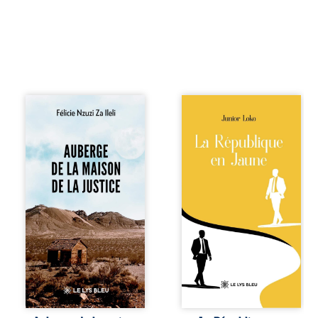
Auberge de la
En République
maison de la
Fédérale du
justice est un
Congo, la
récit-témoignage
naissance de
consacré au
jumeaux de races
parcours
différentes
exemplaire de
bouleverse l’ordre
Mbala Zi Nkuaku
établi : Senior est
Lema Félix.
Noir et Junior est
Magistrat intègre,
Blanc, bien que
fervent défenseur
nés d’un couple de
des droits
Noirs. Très vite,
humains et de
l’événement attire
l’indépendance
les médias
judiciaire, il voit sa
internationaux et
carrière de trente-
transforme le
quatre ans
bébé blanc en une
brutalement
figure