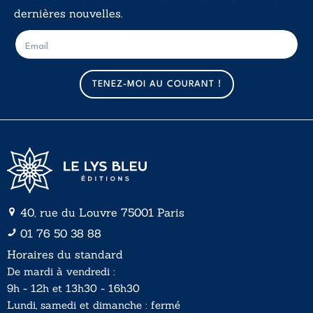
dernières nouvelles.
E
E
-
-
m
m
a
a
TENEZ-MOI AU COURANT !
i
i
l
l
*
40, rue du Louvre 75001 Paris
01 76 50 38 88
Horaires du standard
De mardi à vendredi :
9h - 12h et 13h30 - 16h30
Lundi, samedi et dimanche : fermé