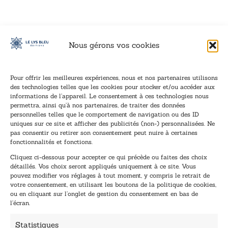
Nous gérons vos cookies
Pour offrir les meilleures expériences, nous et nos partenaires utilisons
des technologies telles que les cookies pour stocker et/ou accéder aux
informations de l’appareil. Le consentement à ces technologies nous
Inscription à la newsletter
permettra, ainsi qu’à nos partenaires, de traiter des données
Inscrivez-vous à notre newsletter et recevez nos
personnelles telles que le comportement de navigation ou des ID
uniques sur ce site et afficher des publicités (non-) personnalisées. Ne
dernières nouvelles.
pas consentir ou retirer son consentement peut nuire à certaines
E
E
fonctionnalités et fonctions.
-
-
Cliquez ci-dessous pour accepter ce qui précède ou faites des choix
m
m
détaillés. Vos choix seront appliqués uniquement à ce site. Vous
a
a
pouvez modifier vos réglages à tout moment, y compris le retrait de
TENEZ-MOI AU COURANT !
i
i
votre consentement, en utilisant les boutons de la politique de cookies,
l
l
ou en cliquant sur l’onglet de gestion du consentement en bas de
*
*
l’écran.
E
-
Statistiques