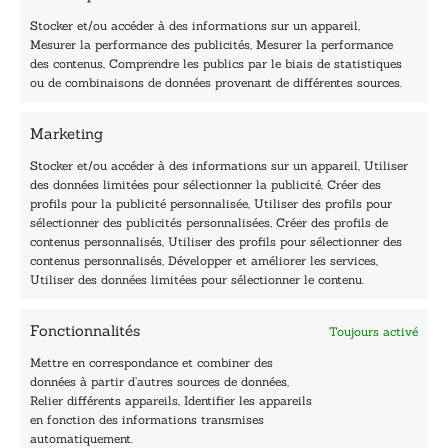
m
a
Stocker et/ou accéder à des informations sur un appareil,
i
Mesurer la performance des publicités, Mesurer la performance
l
des contenus, Comprendre les publics par le biais de statistiques
40, rue du Louvre 75001 Paris
ou de combinaisons de données provenant de différentes sources.
01 76 50 38 88
Marketing
Horaires du standard
De mardi à vendredi :
Stocker et/ou accéder à des informations sur un appareil, Utiliser
des données limitées pour sélectionner la publicité, Créer des
9h - 12h et 13h30 - 16h30
profils pour la publicité personnalisée, Utiliser des profils pour
Lundi, samedi et dimanche : fermé
sélectionner des publicités personnalisées, Créer des profils de
Navigation
contenus personnalisés, Utiliser des profils pour sélectionner des
contenus personnalisés, Développer et améliorer les services,
Accueil
Utiliser des données limitées pour sélectionner le contenu.
Être édité
Contactez-nous
Fonctionnalités
Toujours activé
Les Plumes du Lys Bleu
Prix sciences humaines et sociales
Mettre en correspondance et combiner des
Nos collections
données à partir d’autres sources de données,
Nos auteurs
Relier différents appareils, Identifier les appareils
Catalogue
en fonction des informations transmises
automatiquement.