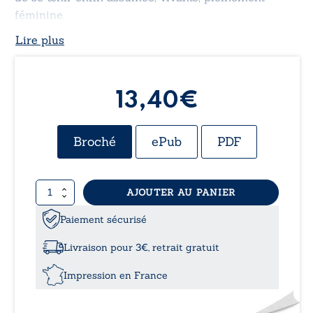
féminine.
Lire plus
13,40€
Broché
ePub
PDF
quantité
AJOUTER AU PANIER
de
Poéroticà
Paiement sécurisé
Livraison pour 3€, retrait gratuit
Impression en France