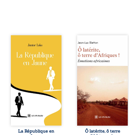
En République
Ô latérite, ô terre
Fédérale du
d’Afriques ! est un
Congo, la
hommage
naissance de
poétique et
jumeaux de races
authentique aux
différentes
paysages, aux
bouleverse l’ordre
rencontres et aux
établi : Senior est
émotions brutes
Noir et Junior est
d’un continent en
Blanc, bien que
reconstruction,
nés d’un couple de
entre traditions et
Noirs. Très vite,
modernité. Des
l’événement attire
souvenirs intimes
les médias
– la pluie à
internationaux et
Namoungou, le
transforme le
baobab de
bébé blanc en une
Zagtouli – aux
figure
portraits
La République en
Ô latérite, ô terre
emblématique
marquants –