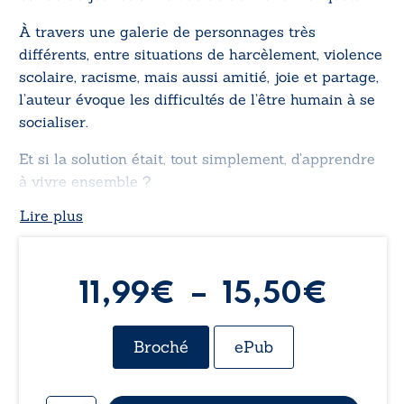
À travers une galerie de personnages très
différents, entre situations de harcèlement, violence
scolaire, racisme, mais aussi amitié, joie et partage,
l’auteur évoque les difficultés de l’être humain à se
socialiser.
Et si la solution était, tout simplement, d’apprendre
à vivre ensemble ?
Lire plus
Plag
11,99
€
–
15,50
€
de
Broché
ePub
prix :