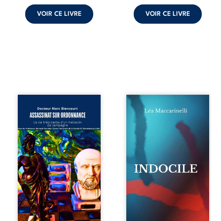
frère et ...
VOIR CE LIVRE
VOIR CE LIVRE
Assassinat sur
Quatre parties.
ordonnance – La
Quatre refus.
vie trépidante
Quatre visages
d’un médecin de
d’une existence en
campagne est la
friction. Entre les
réédition enrichie
silences qu’on ne
et actualisée du
déchiffre pas, les
témoignage du
amours qu’on
Docteur Marc
dérange, les corps
Biencourt, ancien
qu’on administre
médecin de
et les liens qu’on
famille, qui revient
sabote, cet
sur son parcours
ouvrage parle à
médical, syndical
celles et ceux qui