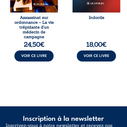
et ordinal. Depuis
vivent trop fort,
septembre 2013, il
trop vrai, trop tôt.
raconte le long
Indocile est une
combat qui l’a
traversée. Une
Assassinat sur
Indocile
conduit à être
langue nue. Une
ordonnance – La vie
écarté du corps
insurrection
trépidante d’un
médical, malgré
calme. Une
médecin de
une décision de
déclaration
campagne
première instance
d’existence pour ...
24,50
€
18,00
€
...
VOIR CE LIVRE
VOIR CE LIVRE
Inscription à la newsletter
Inscrivez-vous à notre newsletter et recevez nos