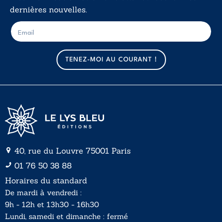
dernières nouvelles.
E
E
-
-
m
m
a
a
TENEZ-MOI AU COURANT !
i
i
l
l
*
40, rue du Louvre 75001 Paris
01 76 50 38 88
Horaires du standard
De mardi à vendredi :
9h - 12h et 13h30 - 16h30
Lundi, samedi et dimanche : fermé