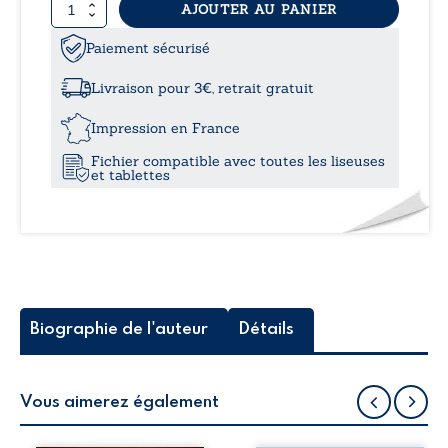
quantité
AJOUTER AU PANIER
11,9
de
Une
Paiement sécurisé
à
étrange
disparition
Livraison pour 3€, retrait gratuit
15,5
Impression en France
Fichier compatible avec toutes les liseuses
et tablettes
Biographie de l'auteur
Détails
Vous aimerez également