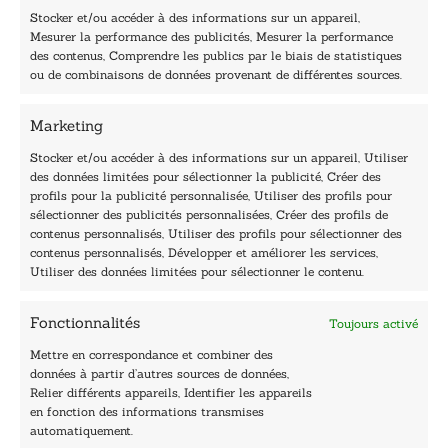
a
Stocker et/ou accéder à des informations sur un appareil,
i
Mesurer la performance des publicités, Mesurer la performance
l
des contenus, Comprendre les publics par le biais de statistiques
40, rue du Louvre 75001 Paris
ou de combinaisons de données provenant de différentes sources.
01 76 50 38 88
Marketing
Horaires du standard
De mardi à vendredi :
Stocker et/ou accéder à des informations sur un appareil, Utiliser
des données limitées pour sélectionner la publicité, Créer des
9h - 12h et 13h30 - 16h30
profils pour la publicité personnalisée, Utiliser des profils pour
Lundi, samedi et dimanche : fermé
sélectionner des publicités personnalisées, Créer des profils de
Navigation
contenus personnalisés, Utiliser des profils pour sélectionner des
contenus personnalisés, Développer et améliorer les services,
Accueil
Utiliser des données limitées pour sélectionner le contenu.
Être édité
Contactez-nous
Fonctionnalités
Toujours activé
Les Plumes du Lys Bleu
Prix sciences humaines et sociales
Mettre en correspondance et combiner des
Nos collections
données à partir d’autres sources de données,
Nos auteurs
Relier différents appareils, Identifier les appareils
Catalogue
en fonction des informations transmises
automatiquement.