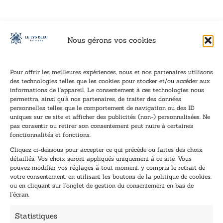
Nous gérons vos cookies
Pour offrir les meilleures expériences, nous et nos partenaires utilisons
des technologies telles que les cookies pour stocker et/ou accéder aux
informations de l’appareil. Le consentement à ces technologies nous
Inscription à la newsletter
permettra, ainsi qu’à nos partenaires, de traiter des données
Inscrivez-vous à notre newsletter et recevez nos
personnelles telles que le comportement de navigation ou des ID
uniques sur ce site et afficher des publicités (non-) personnalisées. Ne
dernières nouvelles.
pas consentir ou retirer son consentement peut nuire à certaines
E
*
fonctionnalités et fonctions.
-
E
Cliquez ci-dessous pour accepter ce qui précède ou faites des choix
m
-
détaillés. Vos choix seront appliqués uniquement à ce site. Vous
a
m
pouvez modifier vos réglages à tout moment, y compris le retrait de
TENEZ-MOI AU COURANT !
i
a
votre consentement, en utilisant les boutons de la politique de cookies,
l
i
ou en cliquant sur l’onglet de gestion du consentement en bas de
*
l
l’écran.
E
-
Statistiques
m