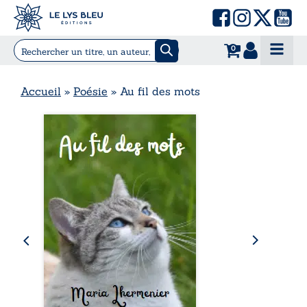
0
Accueil
»
Poésie
»
Au fil des mots