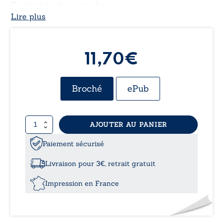
Tu t’endors dans mes bras… »
Lire plus
11,70€
Broché
ePub
quantité
AJOUTER AU PANIER
de
Au
Paiement sécurisé
fil
des
Livraison pour 3€, retrait gratuit
mots
Impression en France