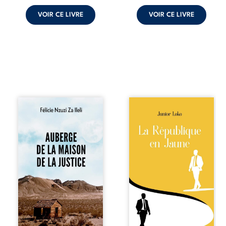
VOIR CE LIVRE
VOIR CE LIVRE
Auberge de la
En République
maison de la
Fédérale du
justice est un
Congo, la
récit-témoignage
naissance de
consacré au
jumeaux de races
parcours
différentes
exemplaire de
bouleverse l’ordre
Mbala Zi Nkuaku
établi : Senior est
Lema Félix.
Noir et Junior est
Magistrat intègre,
Blanc, bien que
fervent défenseur
nés d’un couple de
des droits
Noirs. Très vite,
humains et de
l’événement attire
l’indépendance
les médias