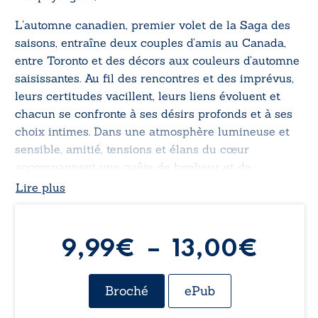
L’automne canadien, premier volet de la Saga des
saisons, entraîne deux couples d’amis au Canada,
entre Toronto et des décors aux couleurs d’automne
saisissantes. Au fil des rencontres et des imprévus,
leurs certitudes vacillent, leurs liens évoluent et
chacun se confronte à ses désirs profonds et à ses
choix intimes. Dans une atmosphère lumineuse et
sensible, amitié, tensions et élans du cœur
accompagnent une quête de bonheur et de
renouveau intérieur.
Lire plus
Plag
9,99
€
–
13,00
€
de
Broché
ePub
prix :