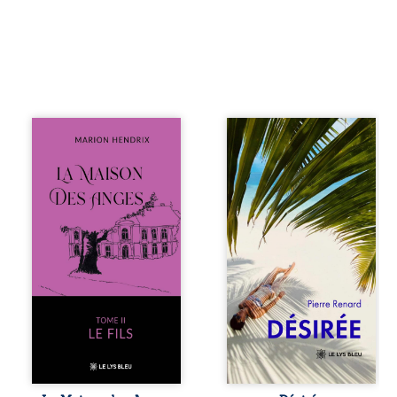
Nous sommes en
Au réveil, Pierre,
1979, soit 15 ans
jeune retraité,
après le décès du
découvre qu’il est
patriarche
devenu une
Anatole-Eustache.
séduisante femme
La famille devra
métissée de trente
affronter non
ans. À peine a-t-il
seulement un
commencé à
inconnu qui rôde
apprivoiser ce
autour du
nouveau corps
domaine et dont
qu’Ange surgit
Firmin, le fidèle
dans sa vie et fait
majordome,
vaciller toutes ses
redoute les visites,
certitudes. Entre
le passé
eux, l’attirance est
encombrant
immédiate,
d’Anatole-
brûlante jusqu’à
Eustache, la
ce qu’un secret