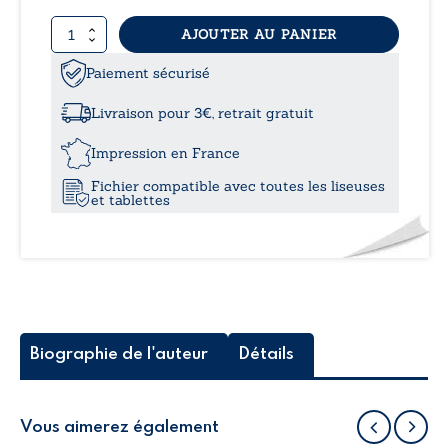
quantité
AJOUTER AU PANIER
9,99
de
Saga
Paiement sécurisé
à
des
saisons
Livraison pour 3€, retrait gratuit
-
13,0
Volume
Impression en France
I
Fichier compatible avec toutes les liseuses
:
et tablettes
L’automne
canadien
Biographie de l'auteur
Détails
Vous aimerez également