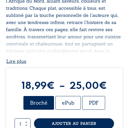
l’Afrique du Nord, alliant saveurs, couleurs et
traditions. Chaque plat, accessible à tous, est
sublimé par la touche personnelle de l’auteure qui,
avec une tendresse infinie, retrace l’histoire de sa
famille. À travers ces pages, elle fait revivre ses
ancêtres, transmettant leur amour pour une cuisine
conviviale et chaleureuse, tout en partageant un
héritage culinaire profondément ancré dans la
tradition.
Lire plus
Pla
18,99
€
–
25,00
€
de
Broché
ePub
PDF
prix 
quantité
AJOUTER AU PANIER
18,