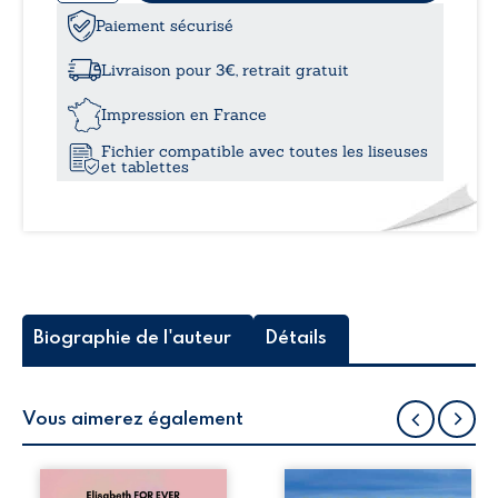
de
Délices
Paiement sécurisé
à
oranais
Livraison pour 3€, retrait gratuit
25,
Impression en France
Fichier compatible avec toutes les liseuses
et tablettes
Biographie de l'auteur
Détails
Vous aimerez également
Et si un voyage
Le chaos dehors