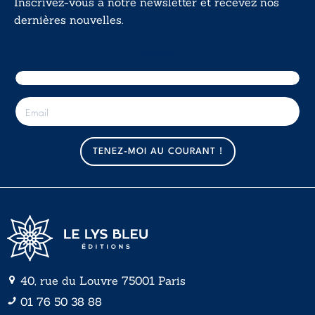
Inscrivez-vous à notre newsletter et recevez nos
dernières nouvelles.
E-mail
E
-
m
a
TENEZ-MOI AU COURANT !
i
l
*
40, rue du Louvre 75001 Paris
01 76 50 38 88