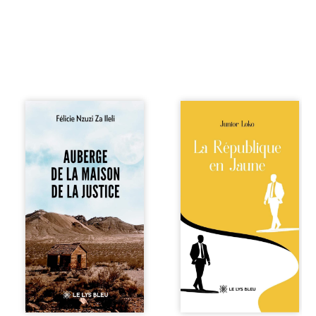
Auberge de la
En République
maison de la
Fédérale du
justice est un
Congo, la
récit-témoignage
naissance de
consacré au
jumeaux de races
parcours
différentes
exemplaire de
bouleverse l’ordre
Mbala Zi Nkuaku
établi : Senior est
Lema Félix.
Noir et Junior est
Magistrat intègre,
Blanc, bien que
fervent défenseur
nés d’un couple de
des droits
Noirs. Très vite,
humains et de
l’événement attire
l’indépendance
les médias
judiciaire, il voit sa
internationaux et
carrière de trente-
transforme le
quatre ans
bébé blanc en une