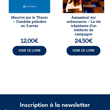
décennies plus
et ordinal. Depuis
tard, la
septembre 2013, il
découverte de
raconte le long
l’épave fait
combat qui l’a
Meurtre sur le Titanic
Assassinat sur
resurgir un secret
conduit à être
– Comédie policière
ordonnance – La vie
que l’on croyait
écarté du corps
en 3 actes
trépidante d’un
perdu. Dans un
médical, malgré
médecin de
coffre mystérieux,
une décision de
campagne
des indices
première instance
12,00
€
24,50
€
oubliés ...
...
VOIR CE LIVRE
VOIR CE LIVRE
Inscription à la newsletter