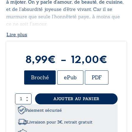
à mijoter. On y parle d’amour, de beauté, de cuisine,
et de l’absurdité joyeuse d’être vivant. Car il se
murmure que seule l’honnêteté paye… à moins que
ce ne soit l’amour.
Lire plus
Plag
8,99
€
–
12,00
€
de
Broché
ePub
PDF
prix :
quantité
AJOUTER AU PANIER
8,99
de
Lèche
Paiement sécurisé
à
maniose
ou
Livraison pour 3€, retrait gratuit
la
12,0