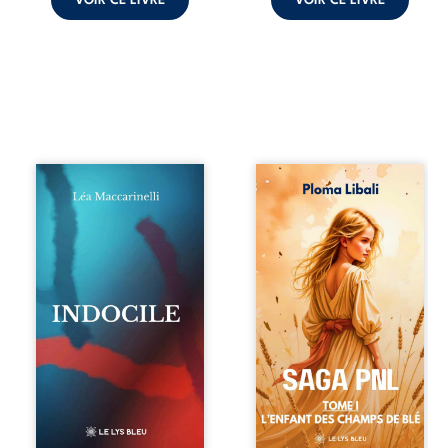
VOIR CE LIVRE
VOIR CE LIVRE
Quatre parties.
Autrefois, les
Quatre refus.
champs d’Atlantis
Quatre visages
vibraient sous le
d’une existence en
vent et les enfants
friction. Entre les
couraient dans les
silences qu’on ne
blés. Puis la
déchiffre pas, les
couronne plia le
amours qu’on
genou, livrant son
dérange, les corps
peuple à l’ombre
qu’on administre
d’Ivorny. À Atove,
et les liens qu’on
Luwel aurait pu
sabote, cet
disparaître dans
ouvrage parle à
les ruines de son
celles et ceux qui
destin ; pourtant,
vivent trop fort,
sous les pierres
trop vrai, trop tôt.
d’un temple