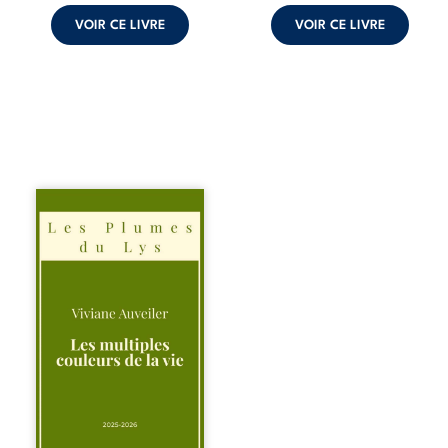
croyances
peuvent ...
VOIR CE LIVRE
VOIR CE LIVRE
Trois récits, trois
existences saisies
à l’instant où tout
bascule. Une
amitié meurtrie
cherche
l’apaisement, un
couple vacillant
recouvre
l’espérance, tandis
qu’une femme
interroge les faux
éclats des fêtes
pour en retrouver
le sens profond.