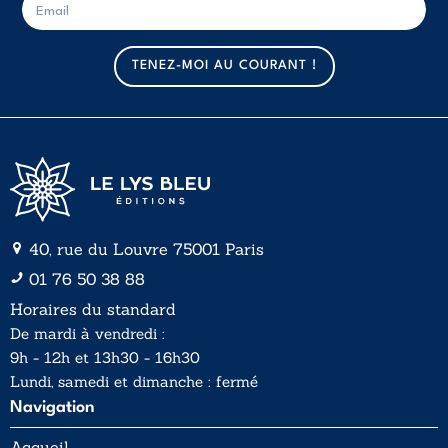
-
-
m
m
a
a
TENEZ-MOI AU COURANT !
i
i
l
l
*
40, rue du Louvre 75001 Paris
01 76 50 38 88
Horaires du standard
De mardi à vendredi :
9h - 12h et 13h30 - 16h30
Lundi, samedi et dimanche : fermé
Navigation
Accueil