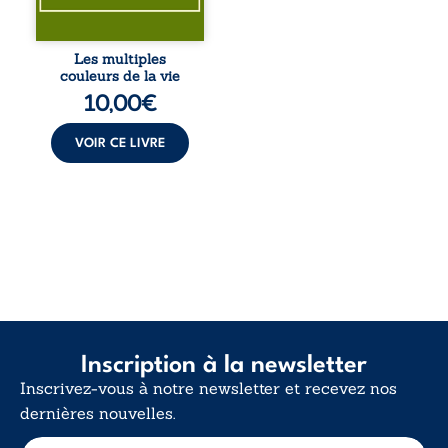
Entre souvenirs,
blessures et
désillusions, Les
Les multiples
multiples couleurs
couleurs de la vie
de la vie explore la
10,00
€
force des liens, le
poids des non-dits
et la ...
VOIR CE LIVRE
Inscription à la newsletter
Inscrivez-vous à notre newsletter et recevez nos
dernières nouvelles.
E
E