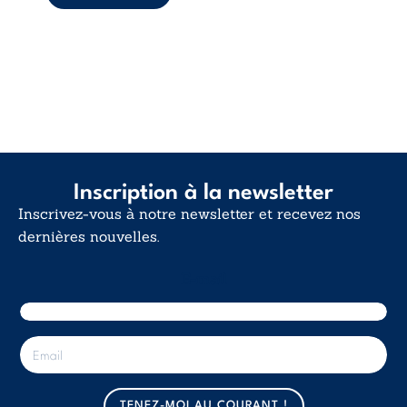
Inscription à la newsletter
Inscrivez-vous à notre newsletter et recevez nos
dernières nouvelles.
E-mail
E
-
m
a
TENEZ-MOI AU COURANT !