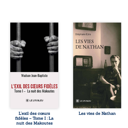
« Une nuit suffit
Les vies de
parfois pour briser
Nathan est un
une famille… mais
recueil de poésie
certaines fidélités
né en trois jours,
traversent les
au printemps
années. » Haïti,
2026. Pour la
sous la dictature
première fois,
des Duvalier. La
Stéphane Ezra,
peur s’étend
médium, a pu
jusque dans les
communiquer
villages les plus
avec son père,
reculés. À Bainet,
disparu depuis
Jean-Joël Joli
plus de vingt ans
mène une
et qu’il n’a jamais
existence paisible
connu. De ce
avec sa famille.
dialogue par-delà
Chef de section
la mort naissent
respecté, il refuse
des poèmes qui
L’exil des cœurs
Les vies de Nathan
pourtant de
retracent une vie
fidèles – Tome I : La
fermer les yeux
marquée par la
nuit des Makoutes
sur l’injustice.
Seconde Guerre