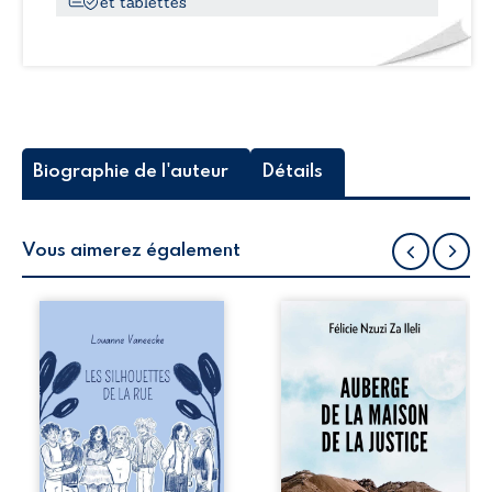
et tablettes
Biographie de l'auteur
Détails
Vous aimerez également
Les silhouettes de
Auberge de la
la rue donne la
maison de la
parole à six
justice est un
personnages
récit-témoignage
ordinaires,
consacré au
traversés par des
parcours
pensées, des
exemplaire de
émotions et des
Mbala Zi Nkuaku
silences qui
Lema Félix.
pourraient
Magistrat intègre,