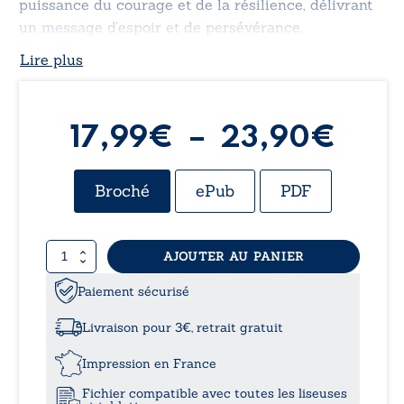
puissance du courage et de la résilience, délivrant
un message d’espoir et de persévérance.
Lire plus
Pla
17,99
€
–
23,90
€
de
Broché
ePub
PDF
prix 
quantité
AJOUTER AU PANIER
17,9
de
Entre
Paiement sécurisé
à
ciel
et
Livraison pour 3€, retrait gratuit
enfer
23,
Impression en France
Fichier compatible avec toutes les liseuses