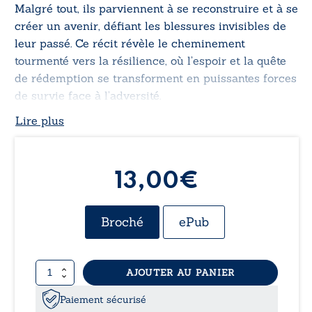
Malgré tout, ils parviennent à se reconstruire et à se
créer un avenir, défiant les blessures invisibles de
leur passé. Ce récit révèle le cheminement
tourmenté vers la résilience, où l’espoir et la quête
de rédemption se transforment en puissantes forces
de survie face à l’adversité.
Lire plus
13,00€
Broché
ePub
quantité
AJOUTER AU PANIER
de
Les
Paiement sécurisé
enfants