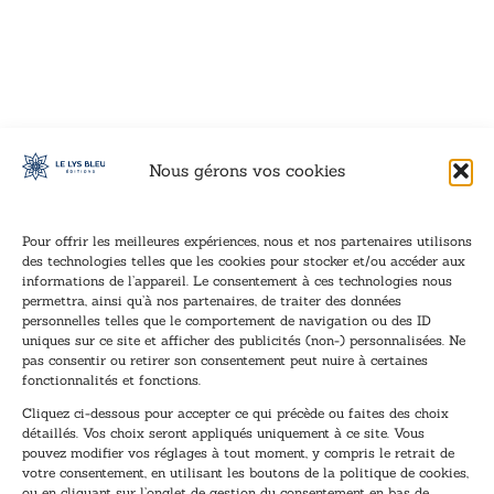
VOIR CE LIVRE
VOIR CE LIVRE
VOIR CE LIVRE
VOIR CE LIVRE
VOIR CE LIVRE
VOIR CE LIVRE
VOIR CE LIVRE
VOIR CE LIVRE
VOIR CE LIVRE
VOIR CE LIVRE
VOIR CE LIVRE
VOIR CE LIVRE
VOIR CE LIVRE
VOIR CE LIVRE
VOIR CE LIVRE
VOIR CE LIVRE
VOIR CE LIVRE
VOIR CE LIVRE
VOIR CE LIVRE
VOIR CE LIVRE
VOIR CE LIVRE
VOIR CE LIVRE
VOIR CE LIVRE
VOIR CE LIVRE
VOIR CE LIVRE
VOIR CE LIVRE
VOIR CE LIVRE
VOIR CE LIVRE
VOIR CE LIVRE
VOIR CE LIVRE
VOIR CE LIVRE
VOIR CE LIVRE
Nous gérons vos cookies
Pour offrir les meilleures expériences, nous et nos partenaires utilisons
des technologies telles que les cookies pour stocker et/ou accéder aux
informations de l’appareil. Le consentement à ces technologies nous
Inscription à la newsletter
permettra, ainsi qu’à nos partenaires, de traiter des données
Inscrivez-vous à notre newsletter et recevez nos
personnelles telles que le comportement de navigation ou des ID
uniques sur ce site et afficher des publicités (non-) personnalisées. Ne
dernières nouvelles.
pas consentir ou retirer son consentement peut nuire à certaines
E
E
fonctionnalités et fonctions.
-
-
Cliquez ci-dessous pour accepter ce qui précède ou faites des choix
m
m
détaillés. Vos choix seront appliqués uniquement à ce site. Vous
a
a
pouvez modifier vos réglages à tout moment, y compris le retrait de
TENEZ-MOI AU COURANT !
i
i
votre consentement, en utilisant les boutons de la politique de cookies,
l
l
ou en cliquant sur l’onglet de gestion du consentement en bas de