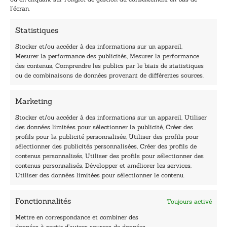
*
E
l’écran.
-
m
Statistiques
a
i
Stocker et/ou accéder à des informations sur un appareil,
l
Mesurer la performance des publicités, Mesurer la performance
E
des contenus, Comprendre les publics par le biais de statistiques
-
40, rue du Louvre 75001 Paris
ou de combinaisons de données provenant de différentes sources.
m
01 76 50 38 88
a
i
Marketing
Horaires du standard
l
De mardi à vendredi :
Stocker et/ou accéder à des informations sur un appareil, Utiliser
des données limitées pour sélectionner la publicité, Créer des
9h - 12h et 13h30 - 16h30
profils pour la publicité personnalisée, Utiliser des profils pour
Lundi, samedi et dimanche : fermé
sélectionner des publicités personnalisées, Créer des profils de
Navigation
contenus personnalisés, Utiliser des profils pour sélectionner des
contenus personnalisés, Développer et améliorer les services,
Accueil
Utiliser des données limitées pour sélectionner le contenu.
Être édité
Contactez-nous
Fonctionnalités
Toujours activé
Les Plumes du Lys Bleu
Prix sciences humaines et sociales
Mettre en correspondance et combiner des
Nos collections
données à partir d’autres sources de données,