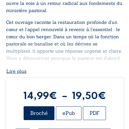
ouvre la voie à un retour radical aux fondements du
ministère pastoral.
Cet ouvrage raconte la restauration profonde d’un
cœur et l’appel renouvelé à revenir à l’essentiel : le
cœur du bon berger. Dans un temps où la fonction
pastorale se banalise et où les dérives se
multiplient, il apporte une réponse urgente et claire.
Vous y découvrirez pourquoi le pasteur est d’abord
une brebis restaurée, comment Dieu façonne le
Lire plus
caractère avant la mission, et comment discerner
les pièges qui détruisent les âmes. Une immersion
dans la mission confiée à Pierre et dans les réalités
spirituelles qui menacent le ministère aujourd’hui.
Plag
14,99
€
–
19,50
€
de
Broché
ePub
PDF
prix 