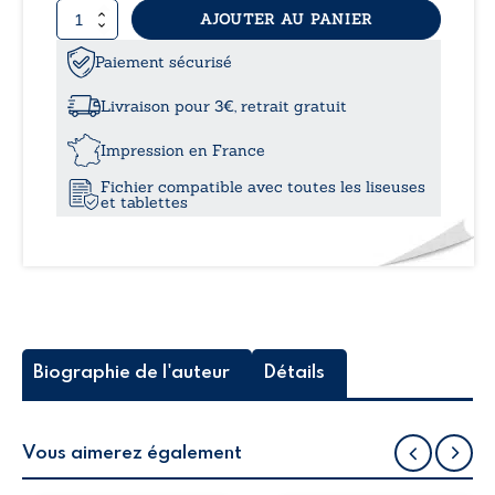
quantité
AJOUTER AU PANIER
14,9
de
Cœur
Paiement sécurisé
à
de
berger
Livraison pour 3€, retrait gratuit
-
19,5
Retrouver
Impression en France
l’essence
Fichier compatible avec toutes les liseuses
du
et tablettes
ministère
pastoral
Biographie de l'auteur
Détails
Vous aimerez également