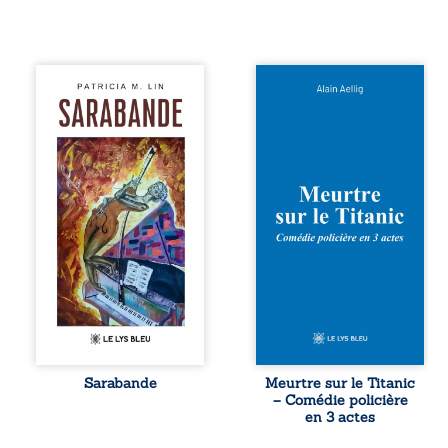
Aux chants
Et si le naufrage
crépitants de l’été,
n’avait pas
Sous le silence
emporté tous ses
ouaté de la neige
secrets ? À bord
en hiver, Au cours
du Titanic, lors du
de nuits pâles,
voyage inaugural
Dans la clarté
en 1912, un
bienveillante de la
meurtre est
lune, Rêves,
commis. Le drame
pensées, révoltes
disparaît avec le
et espoirs… Des
navire, englouti
mots s’assemblent,
dans les
colorés, rebelles
profondeurs de
aux règles de la
l’Atlantique. Sept
poésie, mais
décennies plus
chantant en
tard, la
rythme. Ils
découverte de
forment une
l’épave fait
Sarabande
Meurtre sur le Titanic
sarabande,
resurgir un secret
– Comédie policière
passionnée
que l’on croyait
en 3 actes
souvent, plus ...
perdu. Dans un
coffre mystérieux,