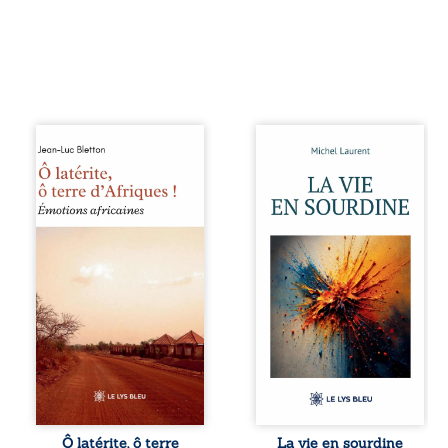
Ô latérite, ô terre
Nina et Pierre se
d’Afriques ! est un
sont rencontrés
hommage
très jeunes,
poétique et
presque par
authentique aux
hasard, et se sont
paysages, aux
aimés simplement,
rencontres et aux
persuadés que la
émotions brutes
présence de
d’un continent en
l’autre suffirait. Ils
reconstruction,
mènent une
entre traditions et
existence
modernité. Des
modeste, rythmée
souvenirs intimes
par le travail, la
– la pluie à
fatigue et les
Namoungou, le
silences. La mort
baobab de
de la mère de
Zagtouli – aux
Nina, chez qui ils
portraits
vivent, fragilise un
Ô latérite, ô terre
La vie en sourdine