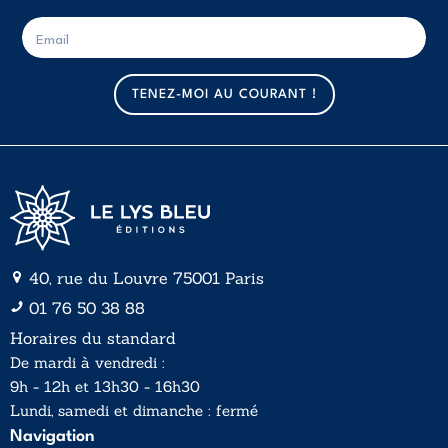
E
E
-
-
m
m
a
a
TENEZ-MOI AU COURANT !
i
i
l
l
*
40, rue du Louvre 75001 Paris
01 76 50 38 88
Horaires du standard
De mardi à vendredi :
9h - 12h et 13h30 - 16h30
Lundi, samedi et dimanche : fermé
Navigation