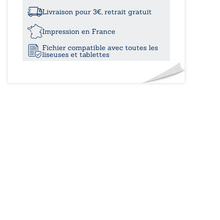
à
:
Tome
Livraison pour 3€, retrait gratuit
III
11,00€
Impression en France
Fichier compatible avec toutes les
liseuses et tablettes