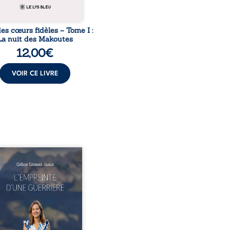
des cœurs fidèles – Tome I :
La nuit des Makoutes
12,00
€
VOIR CE LIVRE
este-t-il de l’enfance
ue la maladie impose ses
es règles ? L’empreinte
 guerrière livre, sans
r, le récit d’un quotidien
eversé par la maladie
ique, l’errance médicale
 longues hospitalisations.
eure y raconte ce que les