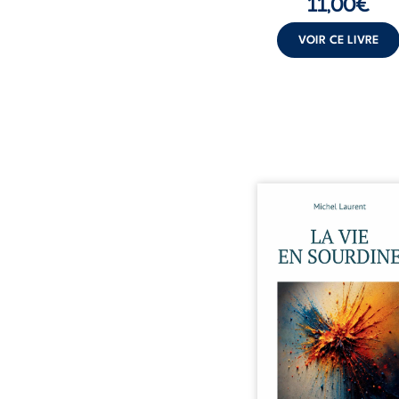
11,00
€
VOIR CE LIVRE
Nina et Pierre se
rencontrés très je
presque par hasard, et s
aimés simplement, per
que la présence de l’
suffirait. Ils mènen
existence modeste, ry
par le travail, la fatigue
silences. La mort de la m
Nina, chez qui ils vi
fragilise un équilibr
précaire. Puis vie
naissance de leur enfant,
basculeme