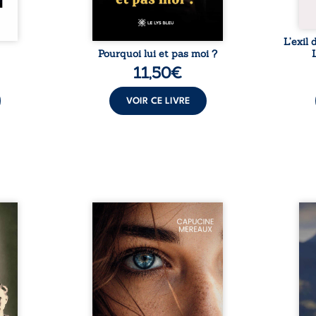
L’exil 
Pourquoi lui et pas moi ?
11,50
€
VOIR CE LIVRE
st un
À seize ans, Violette peine à
Que r
 trois
trouver sa place dans la
lorsq
. Pour
société. Entre timidité,
propr
 Ezra,
moqueries et peur du
d’une
iquer
jugement, elle avance avec le
détou
depuis
sentiment d’être différente,
boul
il n’a
sans comprendre pleinement
chron
alogue
ce qui l’habite. Sa rencontre
et de
nt des
avec Louise bouleverse ses
L’aut