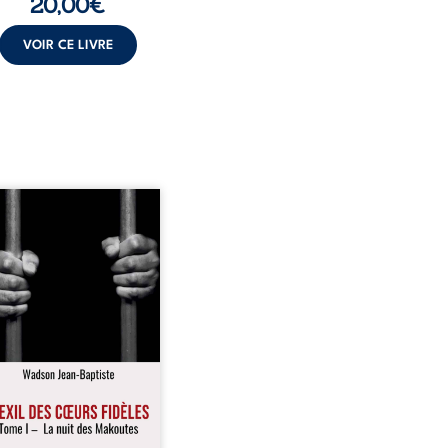
20,00
€
VOIR CE LIVRE
 nuit suffit parfois pour
er une famille… mais
ines fidélités traversent
nnées. » Haïti, sous la
ture des Duvalier. La peur
end jusque dans les
ges les plus reculés. À
t, Jean-Joël Joli mène une
tence paisible avec sa
lle. Chef de section
cté, il refuse pourtant de
r les yeux sur l’injustice.
Mais, dans un ...