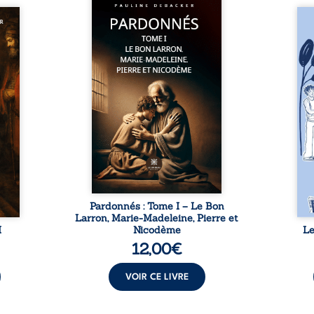
chemin de foi, de rencontrer
er aux
ceux qui ont côtoyé
Les 
aiment
directement le Christ ? Marie-
don
arie-
Madeleine, le Bon Larron,
pers
rron…
Pierre et toutes ces figures
trave
a voix
emblématiques ayant vécu aux
émoti
’hui à
côtés de Jésus suscitent
pour
t nous
fascination et questionnement.
chac
s ? Que
Qui étaient-ils réellement ?
leurs
ésus ?
Comment vivait-on avec le
à por
lles
Christ au quotidien ? Quels
sur c
açonné
doutes, quelles
entou
 ? Ce
incompréhensions
cache
e une
traversaient-ils ? ...
et à 
ion ...
Pardonnés : Tome I – Le Bon
Larron, Marie-Madeleine, Pierre et
I
Nicodème
Le
12,00
€
VOIR CE LIVRE