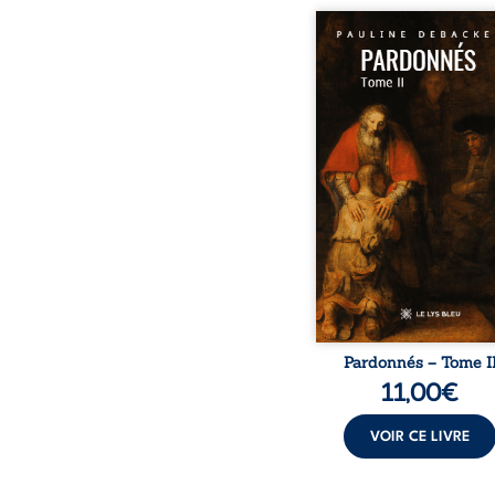
Et si vous pouviez march
côtés de ceux qui ont vr
connu le Christ ? M
Madeleine, le Bon La
Autant de témoins dont l
résonne encore aujourd
travers les siècles e
interpelle. Qui étaient-il
vivaient-ils auprès de J
Quels doutes, que
incompréhensions ont f
leur chemin spirituel
second tome propos
immers
Pardonnés – Tome I
11,00
€
VOIR CE LIVRE