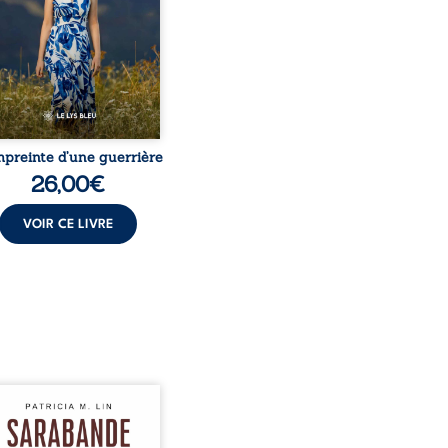
ers médicaux taisent : la
 l’isolement, l’épuisement
t le sentiment de ne pas ...
mpreinte d’une guerrière
26,00
€
VOIR CE LIVRE
hants crépitants de l’été,
le silence ouaté de la
 en hiver, Au cours de