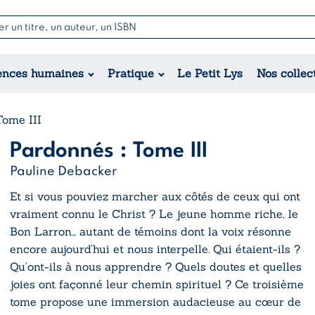
Nouvell
Poésie
Romance
Jeunesse
ences humaines
Pratique
Le Petit Lys
Nos collec
Théâtre
Érotique
Historique
Régional
Tome III
Pardonnés : Tome III
Pauline Debacker
Et si vous pouviez marcher aux côtés de ceux qui ont
vraiment connu le Christ ? Le jeune homme riche, le
Bon Larron… autant de témoins dont la voix résonne
encore aujourd’hui et nous interpelle. Qui étaient-ils ?
Qu’ont-ils à nous apprendre ? Quels doutes et quelles
joies ont façonné leur chemin spirituel ? Ce troisième
tome propose une immersion audacieuse au cœur de