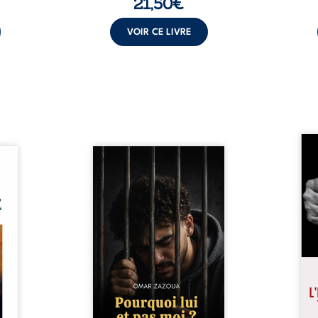
21,50
€
VOIR CE LIVRE
« Une
 sont
Pourquoi lui et pas moi ?
bris
unes,
raconte le parcours de l’auteur
certa
e sont
marqué par les mauvais choix,
les a
suadés
la chute et l’épreuve de
dicta
autre
l’enfermement. Mais il dévoile
s’ét
t une
également les espoirs qui lui
villa
thmée
ont permis de ne pas renoncer.
Baine
 et les
Au-delà d’une histoire
exis
ère de
personnelle, ce témoignage
fami
vent,
interroge le destin, la
respe
e déjà
responsabilité, la résilience et
ferme
nt la
la possibilité de se
 et le
reconstruire malgré les
nt. ...
obstacles. Un ouvrage ...