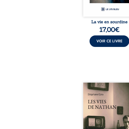
La vie en sourdine
17,00
€
VOIR CE LIVRE
Les vies de Nathan e
recueil de poésie né en
jours, au printemps 2026
la première fois, Stéphane
médium, a pu commun
avec son père, disparu 
plus de vingt ans et qu’
jamais connu. De ce di
par-delà la mort naisse