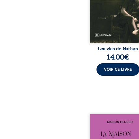
poèmes qui retracent u
marquée par la Se
Guerre mondiale, une id
juive brisée, la gue
Les vies de Nathan
14,00
€
VOIR CE LIVRE
Nous sommes en 1979, s
ans après le décè
patriarche Anatole-Eus
La famille devra affront