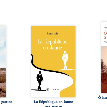
Ô lat
de la
En République Fédérale du
est 
cit-
Congo, la naissance de
authe
ré au
jumeaux de races différentes
renc
 Mbala
bouleverse l’ordre établi :
brut
lix.
Senior est Noir et Junior est
rec
rvent
Blanc, bien que nés d’un
tradi
umains
couple de Noirs. Très vite,
souve
ance
l’événement attire les médias
Namo
ière de
internationaux et transforme
Zagt
lement
le bébé blanc en une figure
marqu
ation
emblématique sacrée, investie,
Hama
ngeant
selon certains, d’une mission
Bioko
tériel
salvatrice. Cependant, sous
l. À ...
couvert de ...
Ô laté
 justice
La République en Jaune