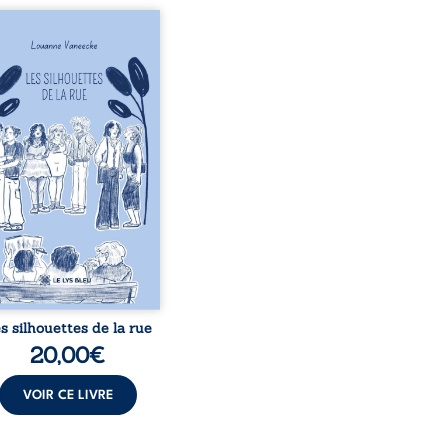
silhouettes de la rue
ne la parole à six
onnages ordinaires,
rsés par des pensées, des
ons et des silences qui
raient appartenir à
un de nous. À travers
 parcours, ce roman invite
ter un regard différent
elles et ceux qui nous
rent, à deviner ce qui se
 derrière les apparences
s’ouvrir au fourmillement
sensible de notre ...
s silhouettes de la rue
20,00
€
VOIR CE LIVRE