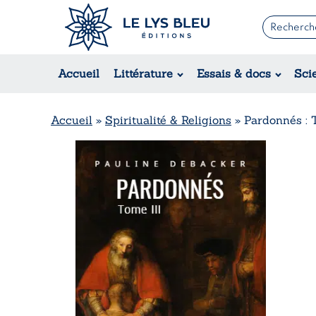
Romans
Contemporain
Accueil
Littérature
Essais & docs
Sci
Suspense / Thriller / Policier
Fantastique
Science-fiction
Accueil
»
Spiritualité & Religions
»
Pardonnés : 