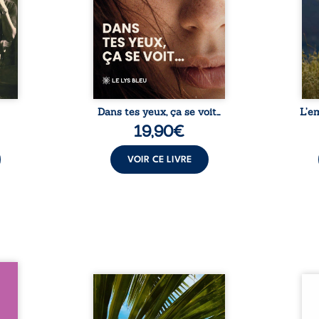
ne vie
certitudes et fait naître en elle
dossi
conde
des émotions longtemps
peur,
entité
refoulées. Des années plus
e
rre ...
tard, alors qu’elle s’apprête à ...
Dans tes yeux, ça se voit…
L’e
19,90
€
VOIR CE LIVRE
oit 15
s du
Au réveil, Pierre, jeune retraité,
Aux c
tache.
découvre qu’il est devenu une
Sous 
er non
séduisante femme métissée de
neige