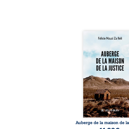
Auberge de la maison 
justice est un ré
témoignage consac
parcours exemplaire de
Zi Nkuaku Lema Fé
Magistrat intègre, fe
défenseur des droits h
et de l’indépend
judiciaire, il voit sa carr
trente-quatre ans bruta
brisée par une révoc
arbitraire en 2009, plo
sa vie dans un chaos ma
et mora
Auberge de la maison de la