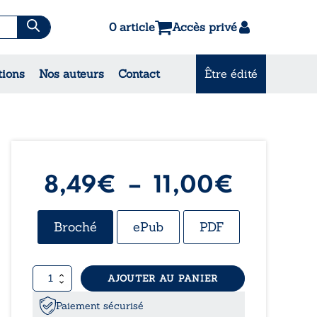
0 article
Accès privé
es & Contes
tions
Nos auteurs
Contact
Être édité
CONSULTEZ NOS
MEILLEURES VENTES
Plage
8,49
€
–
11,00
€
de
Broché
ePub
PDF
prix :
quantité
AJOUTER AU PANIER
8,49€
de
Pardonnés
Paiement sécurisé