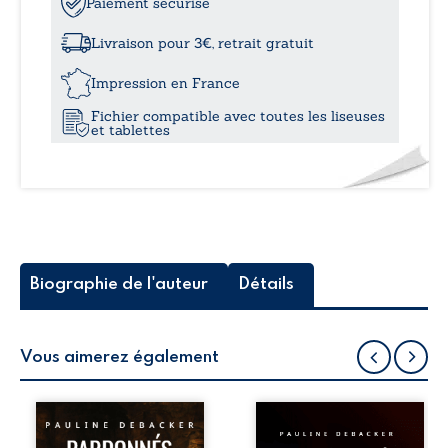
Pardonnés
Paiement sécurisé
à
-
Tome
Livraison pour 3€, retrait gratuit
II
11,0
Impression en France
Fichier compatible avec toutes les liseuses
et tablettes
Biographie de l'auteur
Détails
Vous aimerez également
Et si vous pouviez
Qui n’a jamais
marcher aux côtés
rêvé, sur son