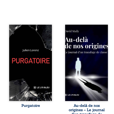
Vingt années
Né dans un milieu
d’écriture, de
populaire où la
blessures,
violence et les
d’émotions et de
fractures
pensées se
familiales tenaient
rencontrent dans
lieu de destin,
ce recueil
David a choisi la
profondément
rupture. Très tôt,
intime. Entre
l’école et les livres
nouvelles
deviennent ses
autobiographiques,
armes de survie, le
poèmes bruts,
moteur d’une
pamphlets et
lente ascension
réflexions
sociale. S’arracher
philosophiques,
à ses racines
chaque texte
exige pourtant un
ouvre une porte
prix invisible. Pris
sur l’existence. Ici,
entre deux
Purgatoire
Au-delà de nos
nul ordre imposé :
mondes, l’homme
origines – Le journal
chaque page peut
réalise que les