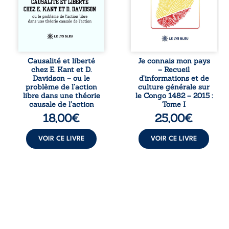
Davidson, cet
nationale, il
essai explore les
entend combattre
liens entre libre
l’ignorance, le
arbitre,
repli identitaire et
déterminisme
l’affaiblissement
causal et
du sentiment
responsabilité. De
patriotique.
Causalité et liberté
Je connais mon pays
la volonté
Accessible à tous,
chez E. Kant et D.
– Recueil
kantienne au
ce recueil offre
Davidson – ou le
d’informations et de
monisme anomal
des repères
problème de l’action
culture générale sur
de Davidson, il
essentiels pour
libre dans une théorie
le Congo 1482 – 2015 :
interroge la
mieux
causale de l’action
Tome I
manière dont les
comprendre le ...
18,00
€
25,00
€
intentions et les
croyances
peuvent ...
VOIR CE LIVRE
VOIR CE LIVRE