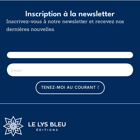
Inscription à la newsletter
Inscrivez-vous à notre newsletter et recevez nos
dernières nouvelles.
E-mail
E
-
m
a
TENEZ-MOI AU COURANT !
i
l
*