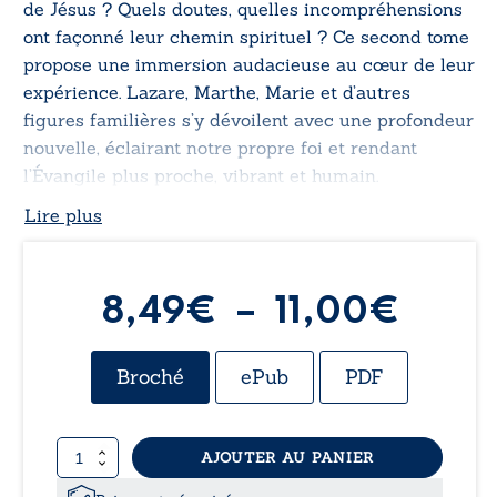
de Jésus ? Quels doutes, quelles incompréhensions
ont façonné leur chemin spirituel ? Ce second tome
propose une immersion audacieuse au cœur de leur
expérience. Lazare, Marthe, Marie et d’autres
figures familières s’y dévoilent avec une profondeur
nouvelle, éclairant notre propre foi et rendant
l’Évangile plus proche, vibrant et humain.
Lire plus
Plag
8,49
€
–
11,00
€
de
Broché
ePub
PDF
prix :
quantité
AJOUTER AU PANIER
8,49
de