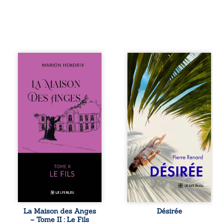
Nous sommes en
Au réveil, Pierre,
1979, soit 15 ans
jeune retraité,
après le décès du
découvre qu’il est
patriarche
devenu une
Anatole-Eustache.
séduisante femme
La famille devra
métissée de trente
affronter non
ans. À peine a-t-il
seulement un
commencé à
inconnu qui rôde
apprivoiser ce
autour du
nouveau corps
domaine et dont
qu’Ange surgit
Firmin, le fidèle
dans sa vie et fait
majordome,
vaciller toutes ses
redoute les visites,
certitudes. Entre
le passé
eux, l’attirance est
encombrant
immédiate,
d’Anatole-
brûlante jusqu’à
Eustache, la
ce qu’un secret
La Maison des Anges
Désirée
malédiction
familial fasse
– Tome II : Le Fils