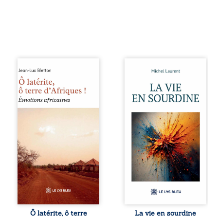
Ô latérite, ô terre
Nina et Pierre se
d’Afriques ! est un
sont rencontrés
hommage
très jeunes,
poétique et
presque par
authentique aux
hasard, et se sont
paysages, aux
aimés simplement,
rencontres et aux
persuadés que la
émotions brutes
présence de
d’un continent en
l’autre suffirait. Ils
reconstruction,
mènent une
entre traditions et
existence
modernité. Des
modeste, rythmée
souvenirs intimes
par le travail, la
– la pluie à
fatigue et les
Namoungou, le
silences. La mort
baobab de
de la mère de
Zagtouli – aux
Nina, chez qui ils
portraits
vivent, fragilise un
Ô latérite, ô terre
La vie en sourdine
marquants –
équilibre déjà