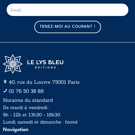
E
E
-
-
m
m
a
a
TENEZ-MOI AU COURANT !
i
i
l
l
*
40, rue du Louvre 75001 Paris
01 76 50 38 88
Horaires du standard
De mardi à vendredi :
9h - 12h et 13h30 - 16h30
Lundi, samedi et dimanche : fermé
Navigation