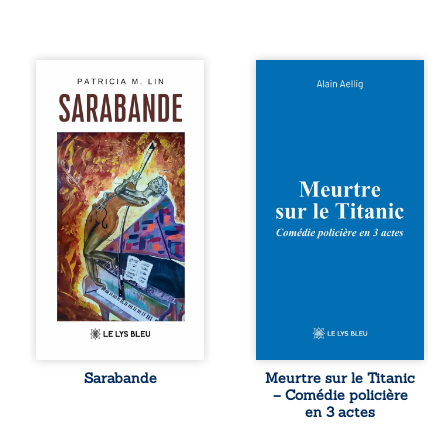
Aux chants
Et si le naufrage
crépitants de l’été,
n’avait pas
Sous le silence
emporté tous ses
ouaté de la neige
secrets ? À bord
en hiver, Au cours
du Titanic, lors du
de nuits pâles,
voyage inaugural
Dans la clarté
en 1912, un
bienveillante de la
meurtre est
lune, Rêves,
commis. Le drame
pensées, révoltes
disparaît avec le
et espoirs… Des
navire, englouti
mots s’assemblent,
dans les
colorés, rebelles
profondeurs de
aux règles de la
l’Atlantique. Sept
poésie, mais
décennies plus
chantant en
tard, la
rythme. Ils
découverte de
forment une
l’épave fait
Sarabande
Meurtre sur le Titanic
sarabande,
resurgir un secret
– Comédie policière
passionnée
que l’on croyait
en 3 actes
souvent, plus ...
perdu. Dans un
coffre mystérieux,