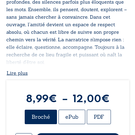
profondes, des silences parfois plus éloquents que
les mots. Ensemble, ils pensent, doutent, explorent –
sans jamais chercher à convaincre. Dans cet
ouvrage, l’amitié devient un espace de respect
absolu, où chacun est libre de suivre son propre
chemin vers la vérité. La narratrice n’impose rien :
elle éclaire, questionne, accompagne. Toujours à la
recherche de ce lieu fragile et puissant où naît la
liberté d’être soi.
Lire plus
Plag
8,99
€
–
12,00
€
de
Broché
ePub
PDF
prix :