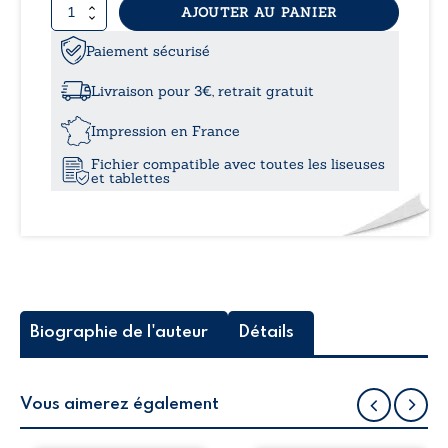
quantité
AJOUTER AU PANIER
8,99
de
Prendre
Paiement sécurisé
à
de
la
Livraison pour 3€, retrait gratuit
hauteur
12,0
donnerait
Impression en France
le
Fichier compatible avec toutes les liseuses
vertige
et tablettes
?
Biographie de l'auteur
Détails
Vous aimerez également