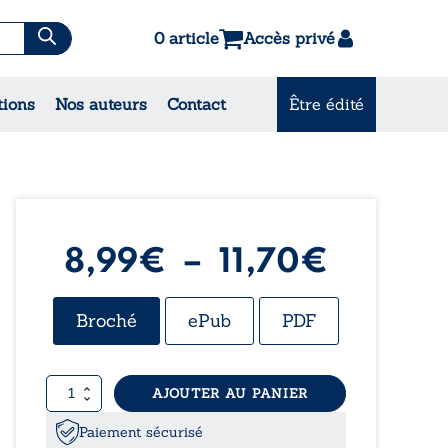
0 article
Accès privé
es & Contes
tions
Nos auteurs
Contact
Être édité
CONSULTEZ NOS
MEILLEURES VENTES
Plage
8,99
€
–
11,70
€
de
Broché
ePub
PDF
prix :
quantité
AJOUTER AU PANIER
8,99€
de
Le
Paiement sécurisé