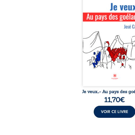
À quelques mois des éle
présidentielles, l’In
d’études politiques (IDEP)
par un petit grou
politiciens ambitieux de 
et de gauche, dans l
d’abolir les clivages
conceptualiser un « n
destin » pour la nation, d
un « haut lieu de p
politique ». Benoît Bellec
ancien secrétaire d’une 
mairie, est nomm
Je veux…- Au pays des go
11,70
€
VOIR CE LIVRE