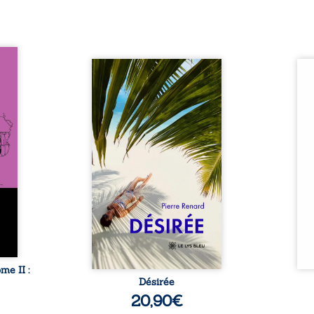
oit 15
s du
Au réveil, Pierre, jeune retraité,
Aux c
tache.
découvre qu’il est devenu une
Sous 
er non
séduisante femme métissée de
neige
i rôde
trente ans. À peine a-t-il
nuits
 dont
commencé à apprivoiser ce
bienv
rdome,
nouveau corps qu’Ange surgit
pensé
 passé
dans sa vie et fait vaciller
Des m
ole-
toutes ses certitudes. Entre
rebe
ction
eux, l’attirance est immédiate,
poés
toute-
brûlante jusqu’à ce qu’un
ryth
. Mais
secret familial fasse planer
sarab
nfant
l’impensable : et s’ils étaient
u’il ...
demi-frère et ...
e II :
Désirée
20,90
€