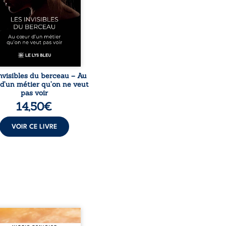
ers des témoignages
issants et sa propre
ience, Magali Vogel lève
le sur les coulisses d’une ...
nvisibles du berceau – Au
d’un métier qu’on ne veut
pas voir
14,50
€
VOIR CE LIVRE
nge est à la tête des