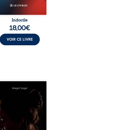
Indocile
18,00
€
VOIR CE LIVRE
rend soin de celles et
auxquels nous confions
enfants ? Derrière la
ceur apparente des
ns d’accueil se joue une
té que nul ne soupçonne :
nérations dérisoires,
itude, épuisement,
nsabilités écrasantes… À