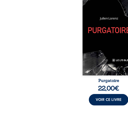
blessures, d’émotions
pensées se rencontren
ce recueil profond
intime. Entre nouv
autobiographiques, p
bruts, pamphlets et réfl
philosophiques, chaque
ouvre une porte
l’existence. Ici, nul
imposé : chaque page
être choisie au hasard,
une rencontre inattend
le chemin de la v
Purgatoire
22,00
€
VOIR CE LIVRE