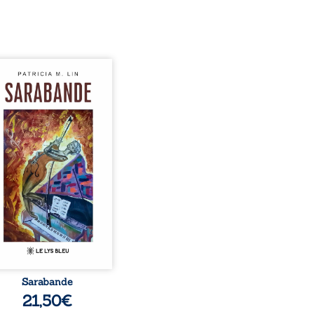
hants crépitants de l’été,
le silence ouaté de la
 en hiver, Au cours de
 pâles, Dans la clarté
eillante de la lune, Rêves,
es, révoltes et espoirs…
ots s’assemblent, colorés,
lles aux règles de la
ie, mais chantant en
me. Ils forment une
ande, passionnée souvent,
plus ...
Sarabande
21,50
€