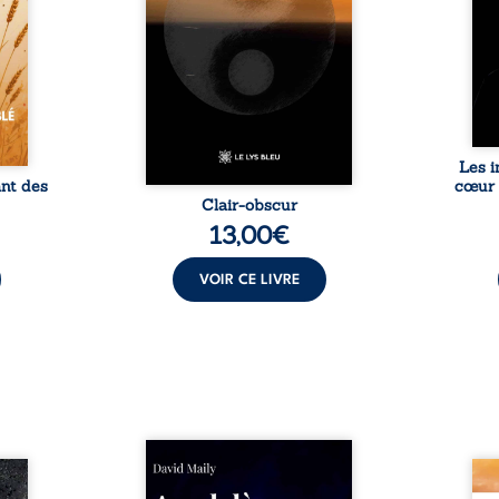
us les
traduisent les observations et
trav
é, des
les ressentis façonnés au fil
sais
 main.
d’une vie. Ils portent un regard
expér
l sans
sensible sur l’existence et le
le voi
par ...
monde contemporain, invitant
chacun à questionner ses ...
Les i
ant des
cœur 
Clair-obscur
13,00
€
VOIR CE LIVRE
Né dans un milieu populaire où
re, de
la violence et les fractures
Reve