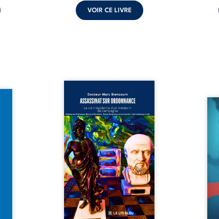
VOIR CE LIVRE
Assassinat sur ordonnance –
it pas
La vie trépidante d’un médecin
ts ? À
de campagne est la réédition
Quatr
voyage
enrichie et actualisée du
Quatr
eurtre
témoignage du Docteur Marc
en fr
paraît
Biencourt, ancien médecin de
qu’on
i dans
famille, qui revient sur son
amou
tique.
parcours médical, syndical et
corps
rd, la
ordinal. Depuis septembre
liens
 fait
2013, il raconte le long combat
parl
e l’on
qui l’a conduit à être écarté du
vivent
coffre
corps médical, malgré une
tôt. 
ubliés
décision de première instance
Une
...
...
insu
décl