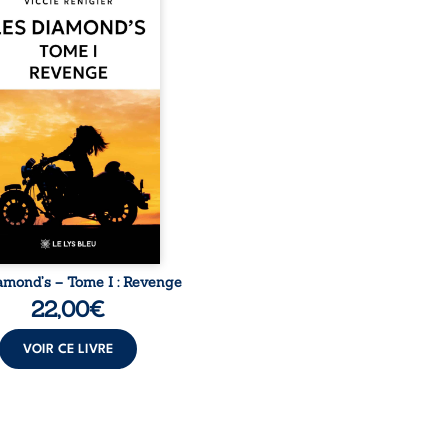
nd’s, un clan de motards
 réputé et respecté que
té dans tout le pays. Rien
 prédestinait à cette vie,
les épreuves ont forgé
emme dure, inaccessible
solue à ne jamais dévoiler
aiblesses, jusqu’à ce que
stérieux Juan croise sa
. Chef d’une famille de
s, Juan porte lui aussi le
poids ...
amond’s – Tome I : Revenge
22,00
€
VOIR CE LIVRE