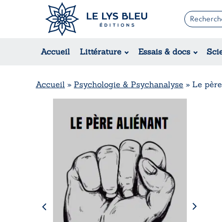
Romans
Contemporain
Accueil
Littérature
Essais & docs
Sci
Suspense / Thriller / Policier
Fantastique
Science-fiction
Accueil
»
Psychologie & Psychanalyse
»
Le père