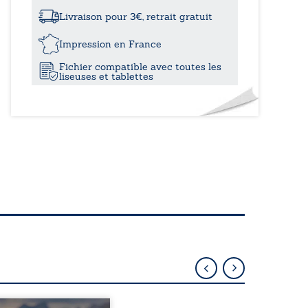
à
père
aliénant
Livraison pour 3€, retrait gratuit
11,70€
Impression en France
Fichier compatible avec toutes les
liseuses et tablettes