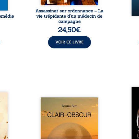
Assassinat sur ordonnance – La
Comédie
vie trépidante d’un médecin de
campagne
24,50
€
VOIR CE LIVRE
Qui p
amps
ceux 
ous le
Composé en alexandrins, Clair-
nos 
raient
obscur aborde la spiritualité,
dou
uronne
les relations humaines, la
maiso
t son
nature et les territoires à
réali
rny. À
partir d’expériences
rému
it pu
personnelles. Entre clarté et
sol
nes de
obscurité, les poèmes
respo