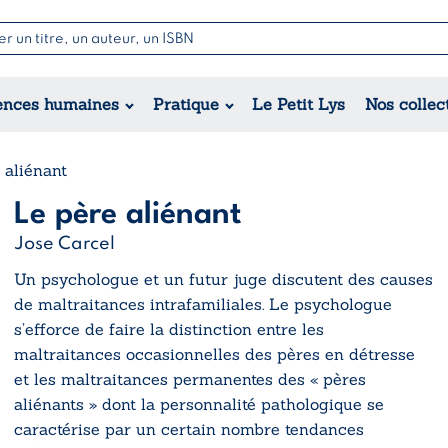
Nouvell
Poésie
Romance
Jeunesse
ences humaines
Pratique
Le Petit Lys
Nos collec
Théâtre
Érotique
Historique
Régional
 aliénant
Le père aliénant
Jose Carcel
Un psychologue et un futur juge discutent des causes
de maltraitances intrafamiliales. Le psychologue
s’efforce de faire la distinction entre les
maltraitances occasionnelles des pères en détresse
et les maltraitances permanentes des « pères
aliénants » dont la personnalité pathologique se
caractérise par un certain nombre tendances