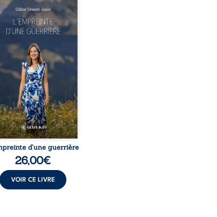
este-t-il de l’enfance
ue la maladie impose ses
es règles ? L’empreinte
 guerrière livre, sans
r, le récit d’un quotidien
eversé par la maladie
ique, l’errance médicale
 longues hospitalisations.
eure y raconte ce que les
ers médicaux taisent : la
 l’isolement, l’épuisement
t le sentiment de ne pas ...
mpreinte d’une guerrière
26,00
€
VOIR CE LIVRE