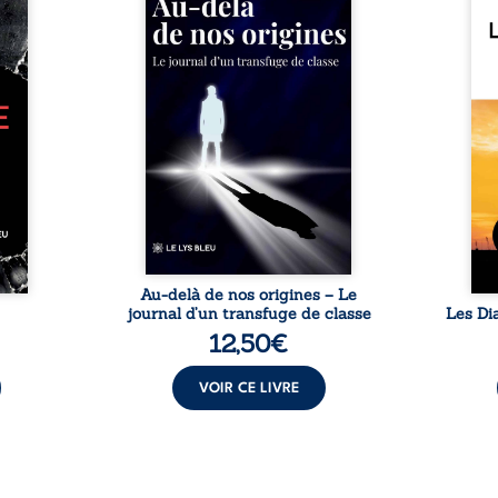
 et de
familiales tenaient lieu de
Diamo
t dans
destin, David a choisi la
aussi
ément
rupture. Très tôt, l’école et les
redou
elles
livres deviennent ses armes de
ne la
oèmes
survie, le moteur d’une lente
mais 
exions
ascension sociale. S’arracher à
une f
 texte
ses racines exige pourtant un
et ré
 sur
prix invisible. Pris entre deux
ses f
 ordre
mondes, l’homme réalise que
le my
 peut
les succès professionnels ne
route
 comme
guérissent ni ...
Nomad
ue sur
ie. ...
Au-delà de nos origines – Le
journal d’un transfuge de classe
Les Di
12,50
€
VOIR CE LIVRE