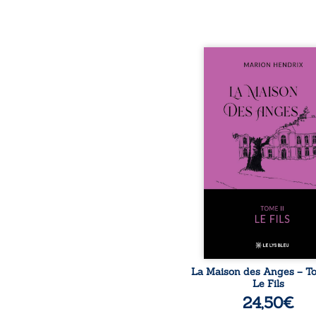
Nous sommes en 1979, s
ans après le décè
patriarche Anatole-Eus
La famille devra affront
seulement un inconnu qu
autour du domaine et
Firmin, le fidèle majo
redoute les visites, le
encombrant d’Anat
Eustache, la malédi
familiale, mais aussi la 
puissance de Gauthier
comment dompter cet e
avant q
La Maison des Anges – Tom
Le Fils
24,50
€