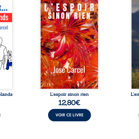
ctions
Pierrot, fils d’un ancien
Que r
stitut
républicain espagnol, fut
lorsq
, créé
licencié du CAKA – une
propr
pe de
grande entreprise proche du
d’une
droite
pouvoir franquiste. Il se
détou
e but
retrouve avec son épouse et
boul
 et de
son fils sans ressources. Avec
chron
ouveau
l’aggravation de l’état de santé
et de
evient
de Jeannette, cette dernière
L’aut
ensée
est persuadée qu’à cause de «
dossi
hance,
la bête immonde », les «
peur,
petite
aiguilles de son horloge
e
é « ...
arrêteront bientôt de tourner ».
Alors, elle ...
élands
L’espoir sinon rien
L’e
12,80
€
VOIR CE LIVRE