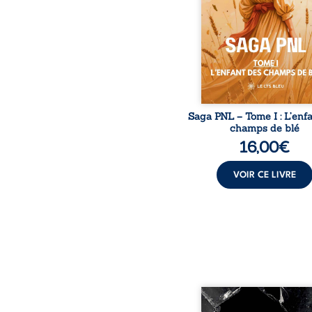
son destin ; pourtant, so
pierres d’un temple oubli
rebelles lui tendirent la
Parmi eux, Atos, généra
trône mais habité 
Saga PNL – Tome I : L’enf
champs de blé
16,00
€
VOIR CE LIVRE
Vingt années d’écritu