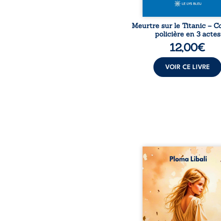
Meurtre sur le Titanic – 
policière en 3 actes
12,00
€
VOIR CE LIVRE
Autrefois, les ch
d’Atlantis vibraient s
vent et les enfants cou
dans les blés. Puis la co
plia le genou, livran
peuple à l’ombre d’Ivo
Atove, Luwel aura
disparaître dans les rui