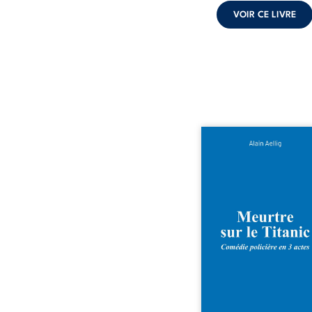
VOIR CE LIVRE
Et si le naufrage n’ava
emporté tous ses secre
bord du Titanic, lors du 
inaugural en 1912, un m
est commis. Le drame dis
avec le navire, englout
les profondeurs de l’Atlan
Sept décennies plus ta
découverte de l’épave
resurgir un secret qu
croyait perdu. Dans un 
mystérieux, des indices o