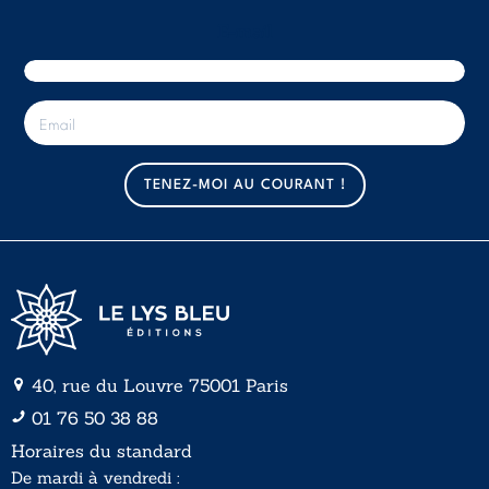
E-mail
E
-
m
a
TENEZ-MOI AU COURANT !
i
l
*
40, rue du Louvre 75001 Paris
01 76 50 38 88
Horaires du standard
De mardi à vendredi :