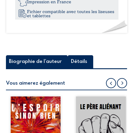
des
Impression en France
goélands
Fichier compatible avec toutes les liseuses
et tablettes
Biographie de l'auteur
Détails
Vous aimerez également
Pierrot, fils d’un
Un psychologue et
ancien républicain
un futur juge
espagnol, fut
discutent des
licencié du CAKA
causes de
– une grande
maltraitances
entreprise proche
intrafamiliales. Le