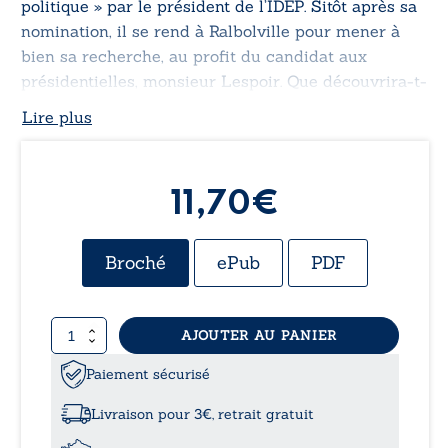
politique » par le président de l’IDEP. Sitôt après sa
nomination, il se rend à Ralbolville pour mener à
bien sa recherche, au profit du candidat aux
présidentielles, monsieur Lespoir. Que découvrira-t-
il lors de son séjour dans cette ville portuaire ? Qui
Lire plus
sont les goélands ? Parviendra-t-il à remplir sa
mission ?
11,70
€
Broché
ePub
PDF
quantité
AJOUTER AU PANIER
de
Je
Paiement sécurisé
veux…-
Au
Livraison pour 3€, retrait gratuit
pays