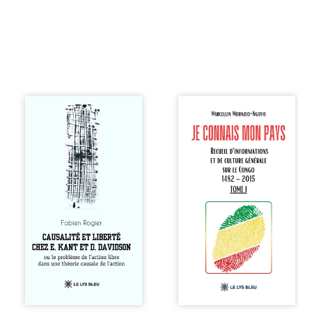
Sommes-nous
Je connais mon
vraiment libres si
pays se présente
chacun de nos
comme une œuvre
actes s’inscrit
de transmission et
dans une chaîne
d’éveil civique,
de causes ? À
destinée à raviver
travers une
la mémoire
confrontation
congolaise. En
entre les pensées
retraçant les
d’Emmanuel Kant
grandes étapes de
et de Donald
l’histoire
Davidson, cet
nationale, il
essai explore les
entend combattre
liens entre libre
l’ignorance, le
arbitre,
repli identitaire et
déterminisme
l’affaiblissement
causal et
du sentiment