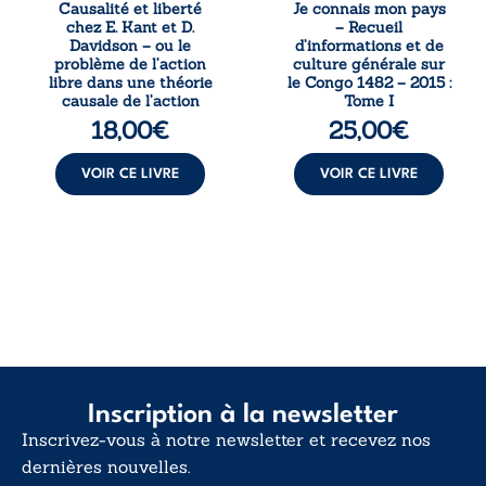
responsabilité. De
patriotique.
Causalité et liberté
Je connais mon pays
la volonté
Accessible à tous,
chez E. Kant et D.
– Recueil
kantienne au
ce recueil offre
Davidson – ou le
d’informations et de
monisme anomal
des repères
problème de l’action
culture générale sur
de Davidson, il
essentiels pour
libre dans une théorie
le Congo 1482 – 2015 :
interroge la
mieux
causale de l’action
Tome I
manière dont les
comprendre le ...
18,00
€
25,00
€
intentions et les
croyances
peuvent ...
VOIR CE LIVRE
VOIR CE LIVRE
Inscription à la newsletter
Inscrivez-vous à notre newsletter et recevez nos
dernières nouvelles.