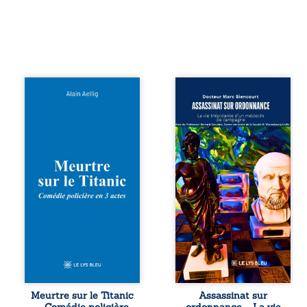
Et si le naufrage
Assassinat sur
n’avait pas
ordonnance – La
emporté tous ses
vie trépidante
secrets ? À bord
d’un médecin de
du Titanic, lors du
campagne est la
voyage inaugural
réédition enrichie
en 1912, un
et actualisée du
meurtre est
témoignage du
commis. Le drame
Docteur Marc
disparaît avec le
Biencourt, ancien
navire, englouti
médecin de
dans les
famille, qui revient
profondeurs de
sur son parcours
l’Atlantique. Sept
médical, syndical
décennies plus
et ordinal. Depuis
tard, la
septembre 2013, il
découverte de
raconte le long
l’épave fait
combat qui l’a
Meurtre sur le Titanic
Assassinat sur
resurgir un secret
conduit à être