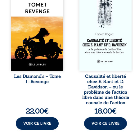
réputé et respecté
dans une chaîne
que redouté dans
de causes ? À
tout le pays. Rien
travers une
ne la prédestinait
confrontation
à cette vie, mais
entre les pensées
les épreuves ont
d’Emmanuel Kant
forgé une femme
et de Donald
dure, inaccessible
Davidson, cet
et résolue à ne
essai explore les
jamais dévoiler
liens entre libre
ses faiblesses,
arbitre,
jusqu’à ce que le
déterminisme
mystérieux Juan
causal et
croise sa route.
responsabilité. De
Les Diamond’s – Tome
Causalité et liberté
Chef d’une famille
la volonté
I : Revenge
chez E. Kant et D.
de Nomads, Juan
kantienne au
Davidson – ou le
porte lui aussi le
monisme anomal
problème de l’action
poids ...
de Davidson, il
libre dans une théorie
interroge la
causale de l’action
manière dont les
22,00
€
18,00
€
intentions et les
croyances
peuvent ...
VOIR CE LIVRE
VOIR CE LIVRE