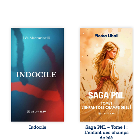
Quatre parties.
Autrefois, les
Quatre refus.
champs d’Atlantis
Quatre visages
vibraient sous le
d’une existence en
vent et les enfants
friction. Entre les
couraient dans les
silences qu’on ne
blés. Puis la
déchiffre pas, les
couronne plia le
amours qu’on
genou, livrant son
dérange, les corps
peuple à l’ombre
qu’on administre
d’Ivorny. À Atove,
et les liens qu’on
Luwel aurait pu
sabote, cet
disparaître dans
ouvrage parle à
les ruines de son
celles et ceux qui
destin ; pourtant,
vivent trop fort,
sous les pierres
trop vrai, trop tôt.
d’un temple
Indocile est une
oublié, des
traversée. Une
rebelles lui
Indocile
Saga PNL – Tome I :
langue nue. Une
tendirent la main.
L’enfant des champs
insurrection
Parmi eux, Atos,
de blé