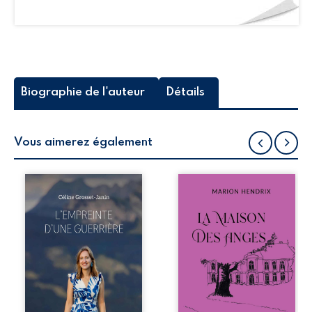
Biographie de l'auteur
Détails
Vous aimerez également
Que reste-t-il de
Nous sommes en
l’enfance lorsque
1979, soit 15 ans
la maladie impose
après le décès du
ses propres règles
patriarche
? L’empreinte
Anatole-Eustache.
d’une guerrière
La famille devra
livre, sans détour,
affronter non
le récit d’un
seulement un
quotidien
inconnu qui rôde
bouleversé par la
autour du
maladie
domaine et dont