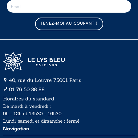
E
-
m
a
TENEZ-MOI AU COURANT !
i
l
*
40, rue du Louvre 75001 Paris
01 76 50 38 88
Horaires du standard
De mardi à vendredi :
9h - 12h et 13h30 - 16h30
Lundi, samedi et dimanche : fermé
Navigation