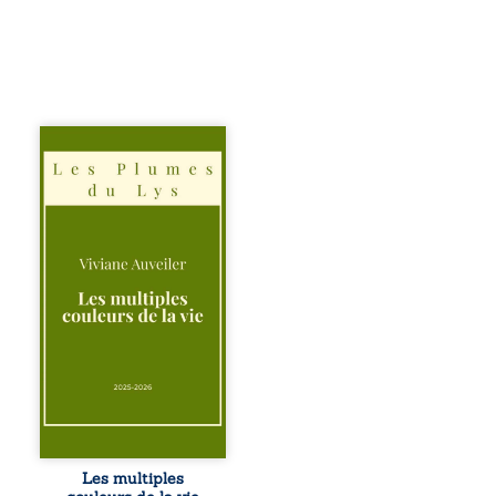
Trois récits, trois
existences saisies
à l’instant où tout
bascule. Une
amitié meurtrie
cherche
l’apaisement, un
couple vacillant
recouvre
l’espérance, tandis
qu’une femme
interroge les faux
éclats des fêtes
pour en retrouver
le sens profond.
Entre souvenirs,
blessures et
désillusions, Les
Les multiples
multiples couleurs