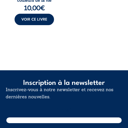
couleurs de la vie
de la vie explore la
10,00
€
force des liens, le
poids des non-dits
et la ...
VOIR CE LIVRE
Inscription à la newsletter
Inscrivez-vous à notre newsletter et recevez nos
dernières nouvelles.
E-mail