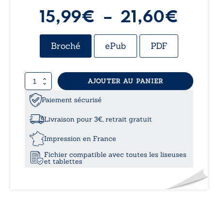
Plag
15,99
€
–
21,60
€
de
Broché
ePub
PDF
prix 
quantité
AJOUTER AU PANIER
15,9
de
Le
Paiement sécurisé
à
silence
a
Livraison pour 3€, retrait gratuit
disparu
21,6
Impression en France
Fichier compatible avec toutes les liseuses
et tablettes