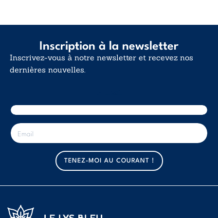
Inscription à la newsletter
Inscrivez-vous à notre newsletter et recevez nos
dernières nouvelles.
E-mail
E
-
m
a
TENEZ-MOI AU COURANT !
i
l
*