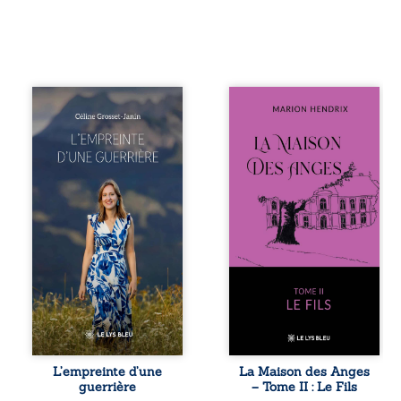
Que reste-t-il de
Nous sommes en
l’enfance lorsque
1979, soit 15 ans
la maladie impose
après le décès du
ses propres règles
patriarche
? L’empreinte
Anatole-Eustache.
d’une guerrière
La famille devra
livre, sans détour,
affronter non
le récit d’un
seulement un
quotidien
inconnu qui rôde
bouleversé par la
autour du
maladie
domaine et dont
chronique,
Firmin, le fidèle
l’errance médicale
majordome,
et de longues
redoute les visites,
hospitalisations.
le passé
L’auteure y
encombrant
raconte ce que les
d’Anatole-
dossiers médicaux
Eustache, la
L’empreinte d’une
La Maison des Anges
taisent : la peur,
malédiction
guerrière
– Tome II : Le Fils
l’isolement,
familiale, mais