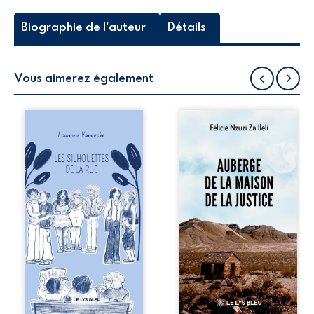
Biographie de l'auteur
Détails
Vous aimerez également
Les silhouettes de
Auberge de la
la rue donne la
maison de la
parole à six
justice est un
personnages
récit-témoignage
ordinaires,
consacré au
traversés par des
parcours
pensées, des
exemplaire de
émotions et des
Mbala Zi Nkuaku
silences qui
Lema Félix.
pourraient
Magistrat intègre,
appartenir à
fervent défenseur
chacun de nous. À
des droits
travers leurs
humains et de
parcours, ce
l’indépendance
roman invite à
judiciaire, il voit sa
porter un regard
carrière de trente-