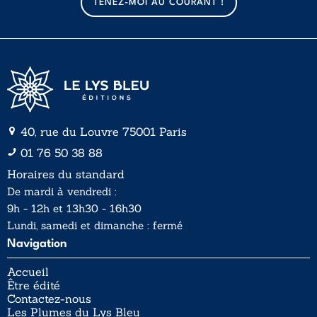
TENEZ-MOI AU COURANT !
i
l
*
40, rue du Louvre 75001 Paris
01 76 50 38 88
Horaires du standard
De mardi à vendredi :
9h - 12h et 13h30 - 16h30
Lundi, samedi et dimanche : fermé
Navigation
Accueil
Être édité
Contactez-nous
Les Plumes du Lys Bleu