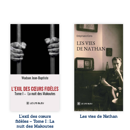
« Une nuit suffit
Les vies de
parfois pour briser
Nathan est un
une famille… mais
recueil de poésie
certaines fidélités
né en trois jours,
traversent les
au printemps
années. » Haïti,
2026. Pour la
sous la dictature
première fois,
des Duvalier. La
Stéphane Ezra,
peur s’étend
médium, a pu
jusque dans les
communiquer
villages les plus
avec son père,
reculés. À Bainet,
disparu depuis
Jean-Joël Joli
plus de vingt ans
mène une
et qu’il n’a jamais
existence paisible
connu. De ce
avec sa famille.
dialogue par-delà
Chef de section
la mort naissent
respecté, il refuse
des poèmes qui
L’exil des cœurs
Les vies de Nathan
pourtant de
retracent une vie
fidèles – Tome I : La
fermer les yeux
marquée par la
nuit des Makoutes
sur l’injustice.
Seconde Guerre