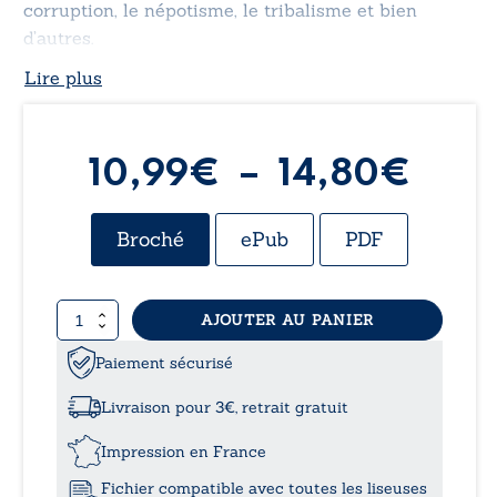
corruption, le népotisme, le tribalisme et bien
d’autres.
Lire plus
Plag
10,99
€
–
14,80
€
de
Broché
ePub
PDF
prix 
quantité
AJOUTER AU PANIER
10,9
de
Fantasmagorie
Paiement sécurisé
à
Livraison pour 3€, retrait gratuit
14,
Impression en France
Fichier compatible avec toutes les liseuses