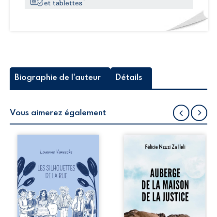
et tablettes
Biographie de l'auteur
Détails
Vous aimerez également
Les silhouettes de
Auberge de la
la rue donne la
maison de la
parole à six
justice est un
personnages
récit-témoignage
ordinaires,
consacré au
traversés par des
parcours
pensées, des
exemplaire de
émotions et des
Mbala Zi Nkuaku
silences qui
Lema Félix.