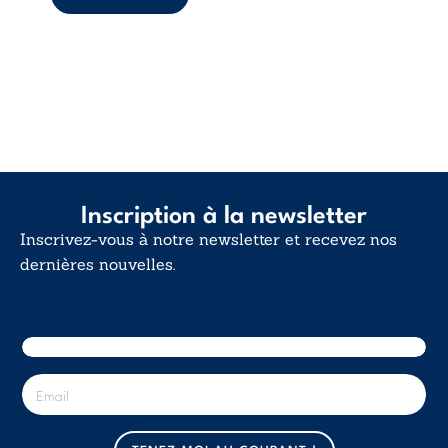
d’existence pour ...
Inscription à la newsletter
Inscrivez-vous à notre newsletter et recevez nos
dernières nouvelles.
E-mail
E
-
m
a