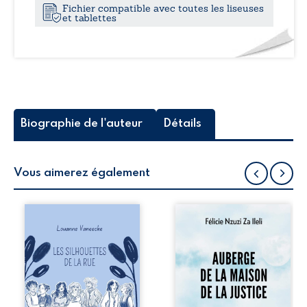
Fichier compatible avec toutes les liseuses
poignants
et tablettes
Biographie de l'auteur
Détails
Vous aimerez également
Les silhouettes de
Auberge de la
la rue donne la
maison de la
parole à six
justice est un
personnages
récit-témoignage
ordinaires,
consacré au
traversés par des
parcours
pensées, des
exemplaire de
émotions et des
Mbala Zi Nkuaku