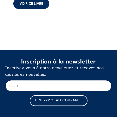
déclaration
VOIR CE LIVRE
d’existence pour ...
Inscription à la newsletter
Inscrivez-vous à notre newsletter et recevez nos
dernières nouvelles.
E
E
-
-
m
m
a
a
TENEZ-MOI AU COURANT !
i
i
l
l
*