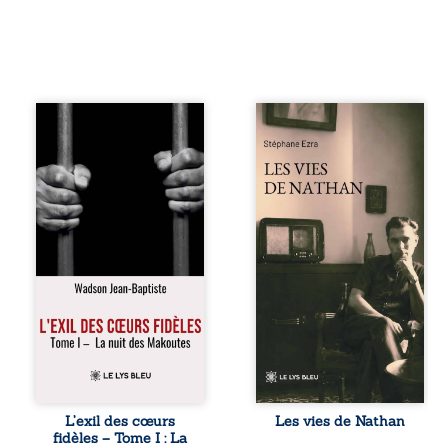
« Une nuit suffit
Les vies de
parfois pour briser
Nathan est un
une famille… mais
recueil de poésie
certaines fidélités
né en trois jours,
traversent les
au printemps
années. » Haïti,
2026. Pour la
sous la dictature
première fois,
des Duvalier. La
Stéphane Ezra,
peur s’étend
médium, a pu
jusque dans les
communiquer
villages les plus
avec son père,
reculés. À Bainet,
disparu depuis
Jean-Joël Joli
plus de vingt ans
mène une
et qu’il n’a jamais
existence paisible
connu. De ce
avec sa famille.
dialogue par-delà
Chef de section
la mort naissent
respecté, il refuse
des poèmes qui
L’exil des cœurs
Les vies de Nathan
pourtant de
retracent une vie
fidèles – Tome I : La
fermer les yeux
marquée par la