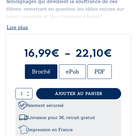
témoignages qui dévoilent la souffrance de ces
élèves, remettant en question les idées reçues sur
leurs capacités et leur parcours éducatif.
Lire plus
Plag
16,99
€
–
22,10
€
de
Broché
ePub
PDF
prix 
quantité
AJOUTER AU PANIER
16,9
de
HPI,
Paiement sécurisé
à
l’envers
du
Livraison pour 3€, retrait gratuit
décor
22,1
-
Impression en France
Témoignages