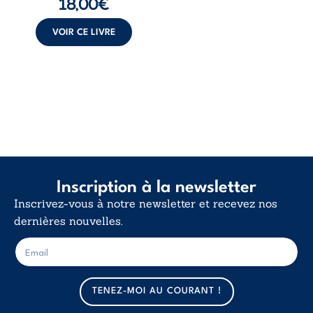
18,00
€
insurrection
calme. Une
déclaration
VOIR CE LIVRE
d’existence pour ...
Inscription à la newsletter
Inscrivez-vous à notre newsletter et recevez nos
dernières nouvelles.
E
E
-
-
m
m
a
a
TENEZ-MOI AU COURANT !
i
i
l
l