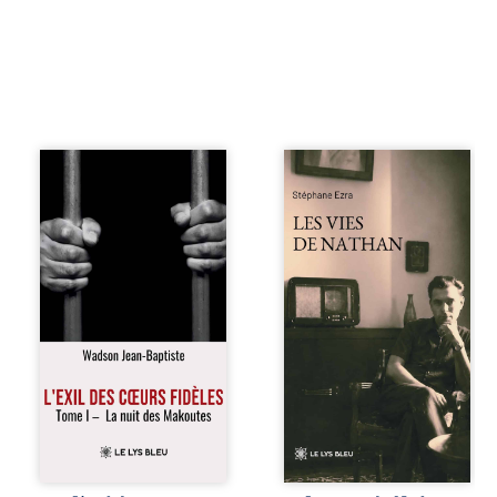
« Une nuit suffit
Les vies de
parfois pour briser
Nathan est un
une famille… mais
recueil de poésie
certaines fidélités
né en trois jours,
traversent les
au printemps
années. » Haïti,
2026. Pour la
sous la dictature
première fois,
des Duvalier. La
Stéphane Ezra,
peur s’étend
médium, a pu
jusque dans les
communiquer
villages les plus
avec son père,
reculés. À Bainet,
disparu depuis
Jean-Joël Joli
plus de vingt ans
mène une
et qu’il n’a jamais
existence paisible
connu. De ce
avec sa famille.
dialogue par-delà
Chef de section
la mort naissent
respecté, il refuse
des poèmes qui