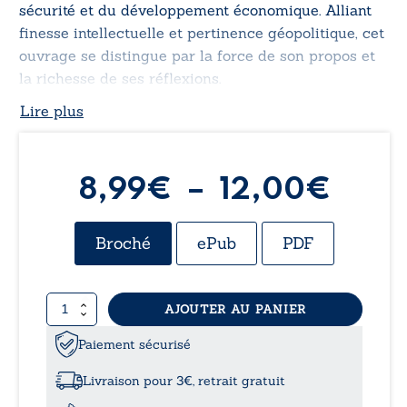
sécurité et du développement économique. Alliant
finesse intellectuelle et pertinence géopolitique, cet
ouvrage se distingue par la force de son propos et
la richesse de ses réflexions.
Lire plus
Plag
8,99
€
–
12,00
€
de
Broché
ePub
PDF
prix :
quantité
AJOUTER AU PANIER
8,99
de
Conversations
Paiement sécurisé
à
difficiles
sur
Livraison pour 3€, retrait gratuit
Haïti