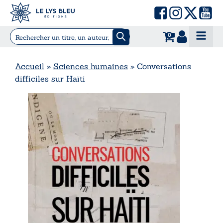
0
Accueil
»
Sciences humaines
»
Conversations
difficiles sur Haïti