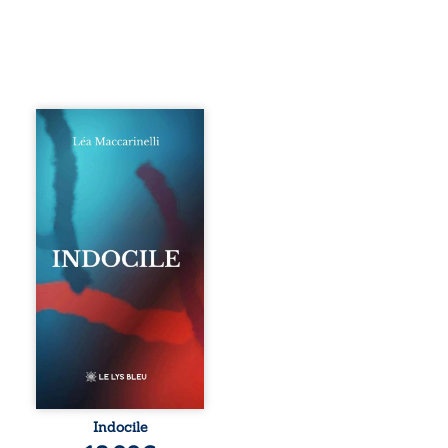
Quatre parties.
Quatre refus.
Quatre visages
d’une existence en
friction. Entre les
silences qu’on ne
déchiffre pas, les
amours qu’on
dérange, les corps
qu’on administre
et les liens qu’on
sabote, cet
ouvrage parle à
celles et ceux qui
vivent trop fort,
trop vrai, trop tôt.
Indocile est une
traversée. Une
Indocile
langue nue. Une