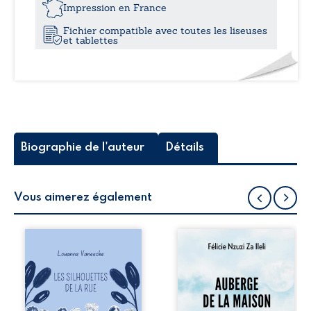
12,0
Impression en France
Fichier compatible avec toutes les liseuses
et tablettes
Biographie de l'auteur
Détails
Vous aimerez également
Les silhouettes de
Auberge de la
la rue donne la
maison de la
parole à six
justice est un
personnages
récit-témoignage
ordinaires,
consacré au
traversés par des
parcours