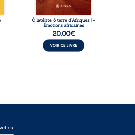
instantanés ...
e
Ô latérite, ô terre d’Afriques ! –
L
Émotions africaines
20,00
€
VOIR CE LIVRE
elles.