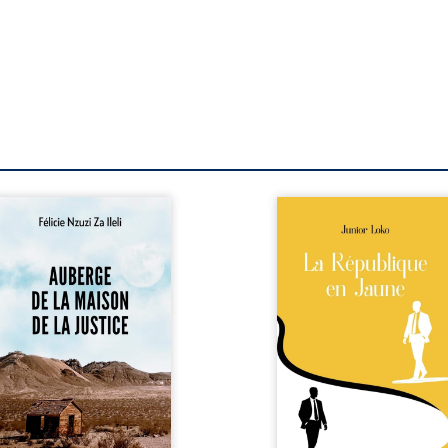
berge de la maison de la
En République Fédérale
stice est un récit-
Congo, la naissance
moignage consacré au
jumeaux de races différe
rcours exemplaire de
bouleverse l’ordre établ
ala Zi Nkuaku Lema Félix.
Senior est Noir et Junior
gistrat intègre, fervent
Blanc, bien que nés d
fenseur des droits
couple de Noirs. Très vi
umains et de
l’événement attire les mé
ndépendance judiciaire, il
internationaux et transf
it sa carrière de trente-
le bébé blanc en une fig
atre ans brutalement
emblématique sacr
isée par une révocation
investie, selon certains, d
itraire en 2009, plongeant
mission salvatri
 vie dans un chaos
Cependant, sous couvert de