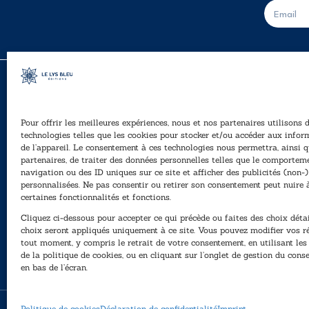
E
-
m
a
i
l
*
Pour offrir les meilleures expériences, nous et nos partenaires utilisons 
A
technologies telles que les cookies pour stocker et/ou accéder aux infor
Ê
de l’appareil. Le consentement à ces technologies nous permettra, ainsi q
40, rue du Louvre 75001 Paris
partenaires, de traiter des données personnelles telles que le comportem
01 76 50 38 88
navigation ou des ID uniques sur ce site et afficher des publicités (non-)
personnalisées. Ne pas consentir ou retirer son consentement peut nuire 
P
Horaires du standard
certaines fonctionnalités et fonctions.
e
De mardi à vendredi :
Cliquez ci-dessous pour accepter ce qui précède ou faites des choix détai
N
9h - 12h et 13h30 - 16h30
choix seront appliqués uniquement à ce site. Vous pouvez modifier vos r
tout moment, y compris le retrait de votre consentement, en utilisant le
Lundi, samedi et dimanche : fermé
de la politique de cookies, ou en cliquant sur l’onglet de gestion du con
en bas de l’écran.
Politique de cookies
Déclaration de confidentialité
Imprint