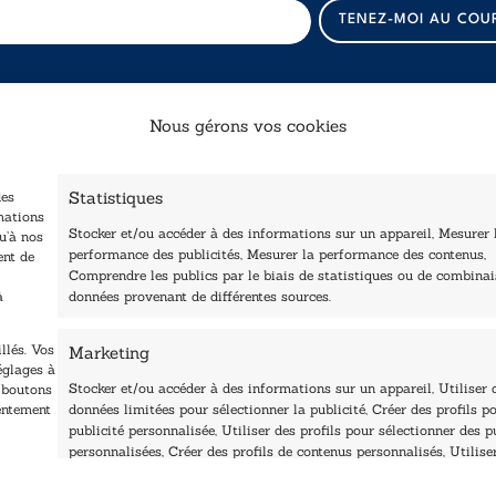
E
TENEZ-MOI AU COU
-
m
a
i
l
Nous gérons vos cookies
E
-
Catalogue
Navigation
m
a
Statistiques
des
ccueil
i
Littérature
mations
Stocker et/ou accéder à des informations sur un appareil, Mesurer 
tre édité
l
u’à nos
Essai & docs
performance des publicités, Mesurer la performance des contenus,
ent de
E
Contactez-nous
Comprendre les publics par le biais de statistiques ou de combina
Sciences humaines
-
Les Plumes du Lys Bleu
à
données provenant de différentes sources.
m
rix sciences humaines
Pratique
a
t sociales
Le Petit Lys
i
llés. Vos
Marketing
os collections
l
églages à
Nos auteurs
Stocker et/ou accéder à des informations sur un appareil, Utiliser 
s boutons
sentement
données limitées pour sélectionner la publicité, Créer des profils po
publicité personnalisée, Utiliser des profils pour sélectionner des p
personnalisées, Créer des profils de contenus personnalisés, Utilise
profils pour sélectionner des contenus personnalisés, Développer et
améliorer les services, Utiliser des données limitées pour sélection