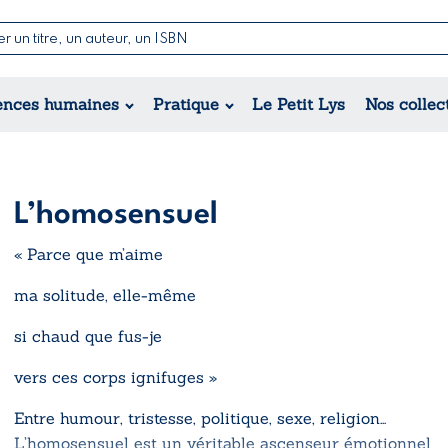
Nouvelles & Contes
Poésie
ance
Jeunesse
ences humaines
Pratique
Le Petit Lys
Nos collec
Théâtre
ique
orique
ional
L’homosensuel
« Parce que m’aime
ma solitude, elle-même
si chaud que fus-je
vers ces corps ignifuges »
Entre humour, tristesse, politique, sexe, religion…
L’homosensuel
est un véritable ascenseur émotionnel