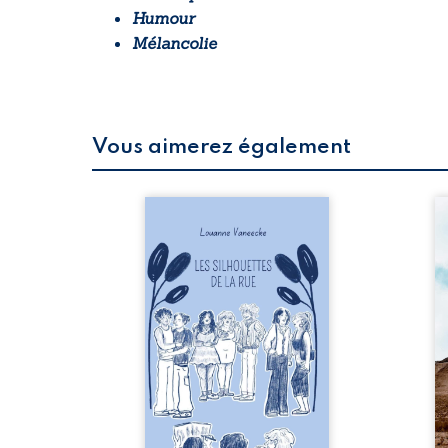
Humour
Mélancolie
Vous aimerez également
 refus.
Les silhouettes de la rue
Au
d’une
donne la parole à six
ju
. Entre
personnages ordinaires,
té
on ne
traversés par des pensées,
pa
amours
des émotions et des silences
Mb
 corps
qui pourraient appartenir à
Ma
s liens
chacun de nous. À travers
dé
uvrage
leurs parcours, ce roman
h
eux qui
invite à porter un regard
l’i
p vrai,
différent sur celles et ceux
vo
est une
qui nous entourent, à deviner
qu
ue nue.
ce qui se cache derrière les
br
me. Une
apparences et à s’ouvrir au
arb
ce pour
fourmillement sensible de
sa