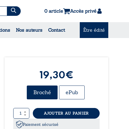
0 article
Accès privé
tions
Nos auteurs
Contact
Être édité
CONSULTEZ NOS
MEILLEURES VENTES
19,30€
Broché
ePub
quantité
AJOUTER AU PANIER
de
L'homosensuel
Paiement sécurisé