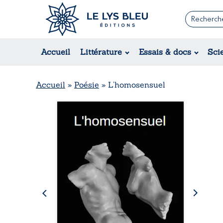
Romans
Contemporain
Rom
Accueil
Littérature
Essais & docs
Sci
Suspense / Thriller / Policier
Érot
Fantastique
Hist
Science-fiction
Rég
Accueil
»
Poésie
»
L’homosensuel