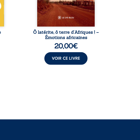
ce.
Dicko, le Vieux Biokou –
Puis v
 ...
l’auteur partage des
leur
instantanés ...
e
Ô latérite, ô terre d’Afriques ! –
L
Émotions africaines
20,00
€
VOIR CE LIVRE