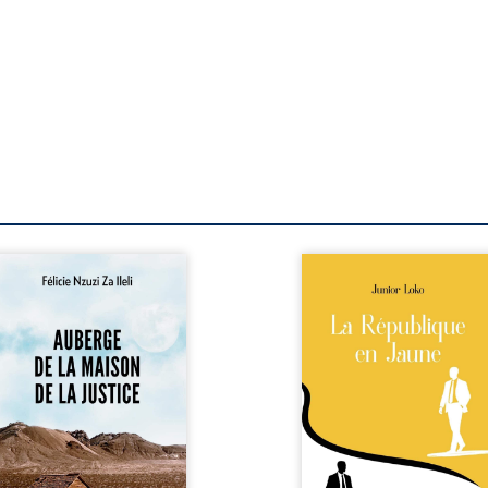
berge de la maison de la
En République Fédérale
stice est un récit-
Congo, la naissance
moignage consacré au
jumeaux de races différe
rcours exemplaire de
bouleverse l’ordre établ
ala Zi Nkuaku Lema Félix.
Senior est Noir et Junior
gistrat intègre, fervent
Blanc, bien que nés d
fenseur des droits
couple de Noirs. Très vi
umains et de
l’événement attire les mé
ndépendance judiciaire, il
internationaux et transf
it sa carrière de trente-
le bébé blanc en une fig
atre ans brutalement
emblématique sacr
isée par une révocation
investie, selon certains, d