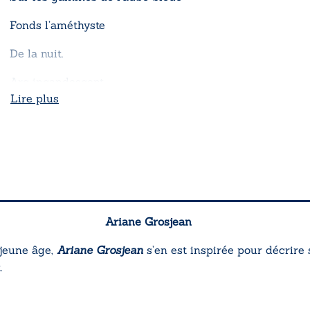
Fonds l’améthyste
De la nuit.
Arc incandescent,
Lire plus
Lancé hors de sa taie
Réveillé par un merle frileux
D’un coup de plume noire
Agace cet astre paresseux.
Ariane Grosjean
 jeune âge,
Ariane Grosjean
s’en est inspirée pour décrire 
.