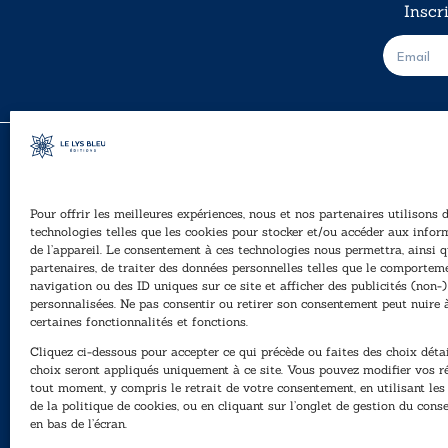
Inscr
E
-
m
a
i
l
*
Pour offrir les meilleures expériences, nous et nos partenaires utilisons 
A
technologies telles que les cookies pour stocker et/ou accéder aux infor
Ê
de l’appareil. Le consentement à ces technologies nous permettra, ainsi q
40, rue du Louvre 75001 Paris
partenaires, de traiter des données personnelles telles que le comportem
01 76 50 38 88
navigation ou des ID uniques sur ce site et afficher des publicités (non-)
personnalisées. Ne pas consentir ou retirer son consentement peut nuire 
P
Horaires du standard
certaines fonctionnalités et fonctions.
e
De mardi à vendredi :
Cliquez ci-dessous pour accepter ce qui précède ou faites des choix détai
N
9h - 12h et 13h30 - 16h30
choix seront appliqués uniquement à ce site. Vous pouvez modifier vos r
tout moment, y compris le retrait de votre consentement, en utilisant le
Lundi, samedi et dimanche : fermé
de la politique de cookies, ou en cliquant sur l’onglet de gestion du con
en bas de l’écran.