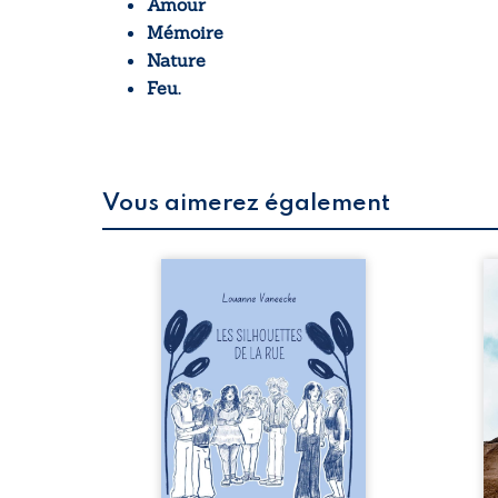
Amour
Mémoire
Nature
Feu.
Vous aimerez également
 refus.
Les silhouettes de la rue
Au
d’une
donne la parole à six
ju
. Entre
personnages ordinaires,
té
on ne
traversés par des pensées,
pa
amours
des émotions et des silences
Mb
 corps
qui pourraient appartenir à
Ma
s liens
chacun de nous. À travers
dé
uvrage
leurs parcours, ce roman
h
eux qui
invite à porter un regard
l’i
p vrai,
différent sur celles et ceux
vo
est une
qui nous entourent, à deviner
qu
ue nue.
ce qui se cache derrière les
br