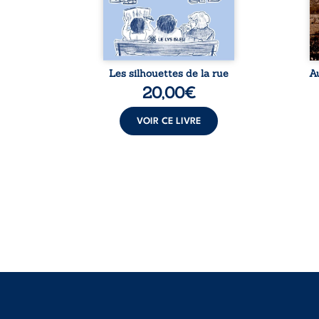
me. Une
apparences et à s’ouvrir au
arb
ce pour
fourmillement sensible de
sa
...
notre ...
Les silhouettes de la rue
A
20,00
€
VOIR CE LIVRE