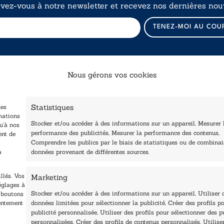
ivez-vous à notre newsletter et recevez nos dernières nouv
E
TENEZ-MOI AU COU
-
m
a
i
l
Nous gérons vos cookies
E
-
Catalogue
Navigation
m
a
Statistiques
des
ccueil
i
Littérature
mations
Stocker et/ou accéder à des informations sur un appareil, Mesurer 
tre édité
l
u’à nos
Essai & docs
performance des publicités, Mesurer la performance des contenus,
ent de
E
Contactez-nous
Comprendre les publics par le biais de statistiques ou de combina
Sciences humaines
-
Les Plumes du Lys Bleu
à
données provenant de différentes sources.
m
rix sciences humaines
Pratique
a
t sociales
Le Petit Lys
i
llés. Vos
Marketing
os collections
l
églages à
Nos auteurs
Stocker et/ou accéder à des informations sur un appareil, Utiliser 
s boutons
sentement
données limitées pour sélectionner la publicité, Créer des profils po
publicité personnalisée, Utiliser des profils pour sélectionner des p
personnalisées, Créer des profils de contenus personnalisés, Utilise