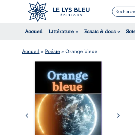
Romans
Contemporain
Rom
Accueil
Littérature
Essais & docs
Sci
Suspense / Thriller / Policier
Érot
Fantastique
Hist
Science-fiction
Rég
Accueil
»
Poésie
»
Orange bleue