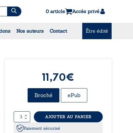
0 article
Accès privé
tions
Nos auteurs
Contact
Être édité
CONSULTEZ NOS
MEILLEURES VENTES
11,70€
Broché
ePub
quantité
AJOUTER AU PANIER
de
Orange
Paiement sécurisé