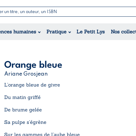
Nouvelles & Contes
Poésie
ance
Jeunesse
ences humaines
Pratique
Le Petit Lys
Nos collec
Théâtre
ique
orique
ional
Orange bleue
Ariane Grosjean
L’orange bleue de givre
Du matin griffé
De brume gelée
Sa pulpe s’égrène
Sur les gammes de l’aube bleue