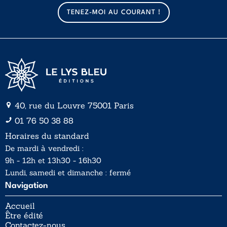
a
a
TENEZ-MOI AU COURANT !
i
i
l
l
*
40, rue du Louvre 75001 Paris
01 76 50 38 88
Horaires du standard
De mardi à vendredi :
9h - 12h et 13h30 - 16h30
Lundi, samedi et dimanche : fermé
Navigation
Accueil
Être édité
Contactez-nous