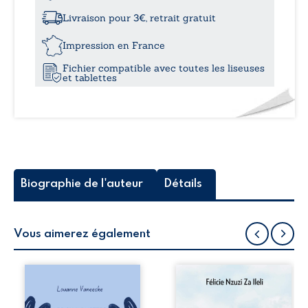
à
positif
-
Livraison pour 3€, retrait gratuit
Pour
23,1
une
Impression en France
vie
Fichier compatible avec toutes les liseuses
plus
et tablettes
claire
et
pleine
de
gaieté
Biographie de l'auteur
Détails
Vous aimerez également
Les silhouettes de
Auberge de la
la rue donne la
maison de la
parole à six
justice est un