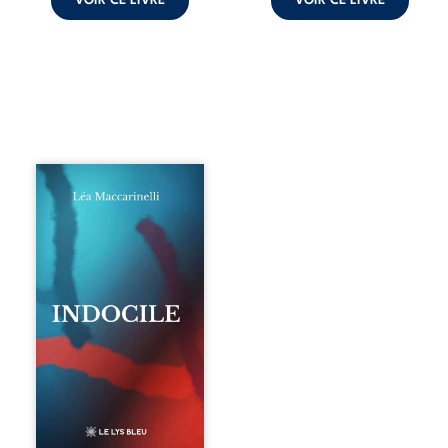
VOIR CE LIVRE
VOIR CE LIVRE
Quatre parties.
Quatre refus.
Quatre visages
d’une existence en
friction. Entre les
silences qu’on ne
déchiffre pas, les
amours qu’on
dérange, les corps
qu’on administre
et les liens qu’on
sabote, cet
ouvrage parle à
celles et ceux qui
vivent trop fort,
trop vrai, trop tôt.