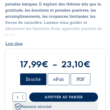
pensées toxiques. Il explore des thèmes tels que la
gratitude, les émotions et pensées positives, les
accomplissements, les croyances limitantes, les
forces de caractère. Laissez-vous guider et
découvrez les bienfaits d’une approche positive de
la vie.
Lire plus
Plag
17,99
€
–
23,10
€
de
Broché
ePub
PDF
prix 
quantité
AJOUTER AU PANIER
17,9
de
Vivez
Paiement sécurisé