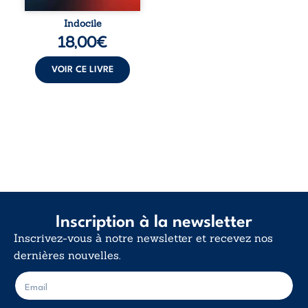
Indocile est une
traversée. Une
Indocile
langue nue. Une
18,00
€
insurrection
calme. Une
déclaration
VOIR CE LIVRE
d’existence pour ...
Inscription à la newsletter
Inscrivez-vous à notre newsletter et recevez nos
dernières nouvelles.
E
E
-
-
m
m