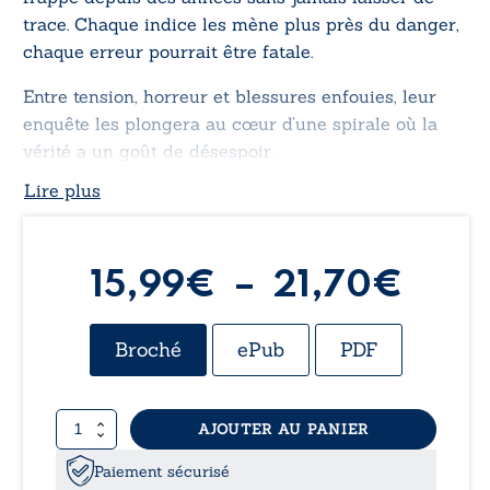
trace. Chaque indice les mène plus près du danger,
chaque erreur pourrait être fatale.
Entre tension, horreur et blessures enfouies, leur
enquête les plongera au cœur d’une spirale où la
vérité a un goût de désespoir.
Lire plus
Plag
15,99
€
–
21,70
€
de
Broché
ePub
PDF
prix 
quantité
AJOUTER AU PANIER
15,9
de
L’Arnacœur
Paiement sécurisé