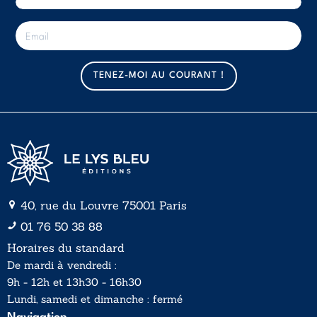
E
-
m
a
TENEZ-MOI AU COURANT !
i
l
*
40, rue du Louvre 75001 Paris
01 76 50 38 88
Horaires du standard
De mardi à vendredi :
9h - 12h et 13h30 - 16h30
Lundi, samedi et dimanche : fermé