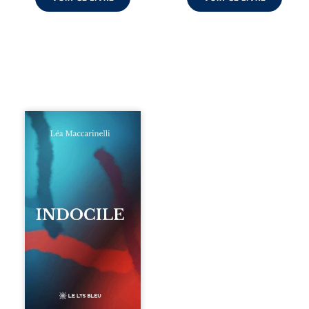
Quatre parties.
Quatre refus.
Quatre visages
d’une existence en
friction. Entre les
silences qu’on ne
déchiffre pas, les
amours qu’on
dérange, les corps
qu’on administre
et les liens qu’on
sabote, cet
ouvrage parle à
celles et ceux qui
vivent trop fort,
trop vrai, trop tôt.