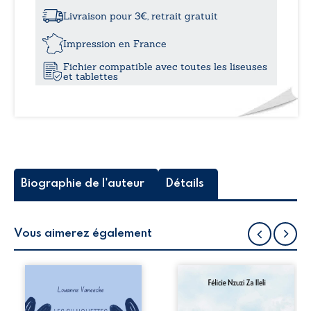
à
Livraison pour 3€, retrait gratuit
21,7
Impression en France
Fichier compatible avec toutes les liseuses
et tablettes
Biographie de l'auteur
Détails
Vous aimerez également
Les silhouettes de
Auberge de la
la rue donne la
maison de la
parole à six
justice est un