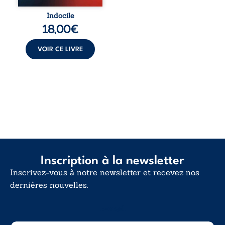
Indocile est une
traversée. Une
Indocile
langue nue. Une
18,00
€
insurrection
calme. Une
déclaration
VOIR CE LIVRE
d’existence pour ...
Inscription à la newsletter
Inscrivez-vous à notre newsletter et recevez nos
dernières nouvelles.
E-mail