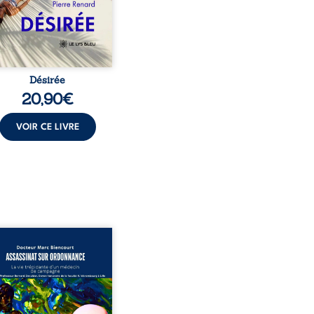
ensable : et s’ils étaient
demi-frère et ...
Désirée
20,90
€
VOIR CE LIVRE
sinat sur ordonnance –
e trépidante d’un médecin
mpagne est la réédition
chie et actualisée du
ignage du Docteur Marc
ourt, ancien médecin de