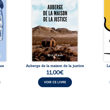
ires,
témoignage consacré au
jumea
s, des
parcours exemplaire de Mbala
boule
es qui
Zi Nkuaku Lema Félix.
Senio
nir à
Magistrat intègre, fervent
Blan
avers
défenseur des droits humains
coupl
invite
et de l’indépendance
l’évé
férent
judiciaire, il voit sa carrière de
inter
i nous
trente-quatre ans brutalement
le bé
qui se
brisée par une révocation
emblé
rences
arbitraire en 2009, plongeant
selon
lement
sa vie dans un chaos matériel
salva
tre ...
et moral. À ...
rue
Auberge de la maison de la justice
L
11,00
€
VOIR CE LIVRE