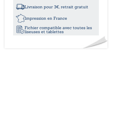
à
rumeur
Livraison pour 3€, retrait gratuit
12,00
Impression en France
Fichier compatible avec toutes les
liseuses et tablettes