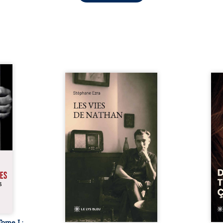
s pour
 mais
Les vies de Nathan est un
À sei
ersent
recueil de poésie né en trois
trou
ous la
jours, au printemps 2026. Pour
soci
a peur
la première fois, Stéphane Ezra,
moq
s les
médium, a pu communiquer
jugem
lés. À
avec son père, disparu depuis
senti
ne une
plus de vingt ans et qu’il n’a
sans
ec sa
jamais connu. De ce dialogue
ce qu
ction
par-delà la mort naissent des
avec
ant de
poèmes qui retracent une vie
certit
stice.
marquée par la Seconde
des 
 un ...
Guerre mondiale, une identité
refo
juive brisée, la guerre ...
tard,
Tome I :