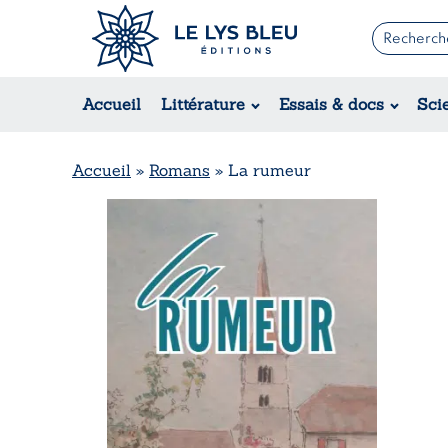
Romans
Contemporain
Accueil
Littérature
Essais & docs
Sci
Suspense / Thriller / Policier
Fantastique
Science-fiction
Accueil
»
Romans
»
La rumeur