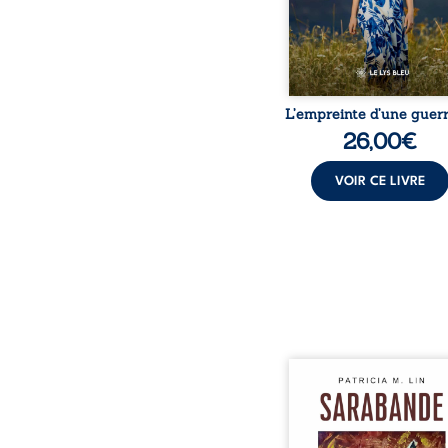
et le sentiment de ne 
L’empreinte d’une guerr
26,00
€
VOIR CE LIVRE
Aux chants crépitants de 
Sous le silence ouaté
neige en hiver, Au co
nuits pâles, Dans la 