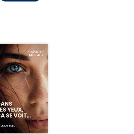
ze ans, Violette peine à
ver sa place dans la
été. Entre timidité,
ueries et peur du
ent, elle avance avec le
ment d’être différente,
 comprendre pleinement
i l’habite. Sa rencontre
 Louise bouleverse ses
udes et fait naître en elle
émotions longtemps
ulées. Des années plus
 alors qu’elle s’apprête à ...