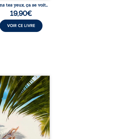
ns tes yeux, ça se voit…
19,90
€
VOIR CE LIVRE
eil, Pierre, jeune retraité,
vre qu’il est devenu une
sante femme métissée de
te ans. À peine a-t-il
encé à apprivoiser ce
au corps qu’Ange surgit
sa vie et fait vaciller
s ses certitudes. Entre
l’attirance est immédiate,
ante jusqu’à ce qu’un
t familial fasse planer