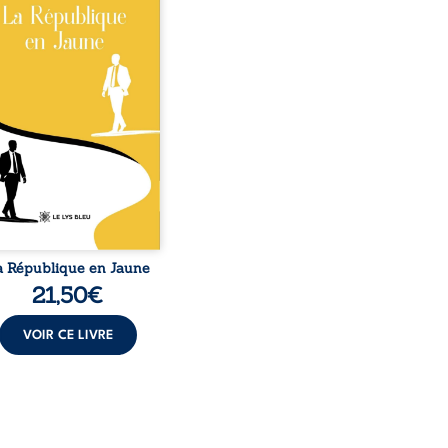
ux de races différentes
verse l’ordre établi :
r est Noir et Junior est
c, bien que nés d’un
e de Noirs. Très vite,
nement attire les médias
nationaux et transforme
bé blanc en une figure
matique sacrée, investie,
 certains, d’une mission
trice. Cependant, sous
couvert de ...
a République en Jaune
21,50
€
VOIR CE LIVRE