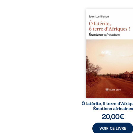
Ô latérite, ô terre d’Afri
est un hommage poétiq
authentique aux paysage
rencontres et aux émo
brutes d’un contine
reconstruction, e
traditions et modernit
souvenirs intimes – la p
Namoungou, le baob
Zagtouli – aux port
marquants – Thomas Sa
Hamadoun Dicko, le 
Biokou – l’auteur parta
instanta
Ô latérite, ô terre d’Afriq
Émotions africaines
20,00
€
VOIR CE LIVRE