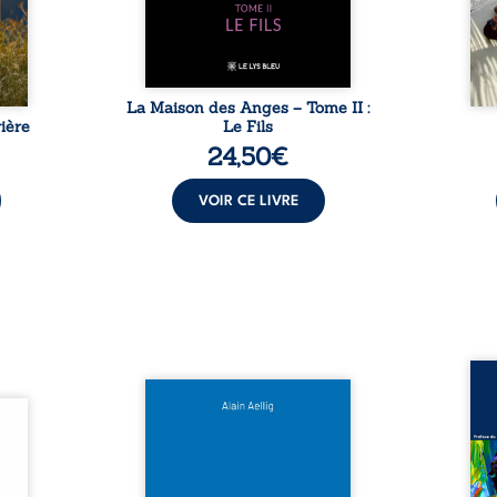
pas ...
comment dompter cet enfant
l’imp
avant qu’il ...
La Maison des Anges – Tome II :
ière
Le Fils
24,50
€
VOIR CE LIVRE
Assas
Et si le naufrage n’avait pas
La vi
l’été,
emporté tous ses secrets ? À
de ca
 de la
bord du Titanic, lors du voyage
enri
urs de
inaugural en 1912, un meurtre
témo
clarté
est commis. Le drame disparaît
Bienc