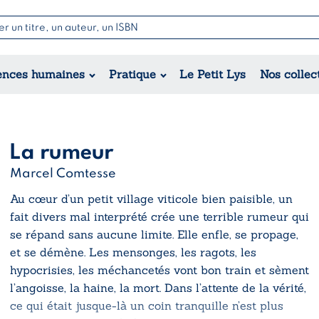
Nouvell
Poésie
Romance
Jeunesse
ences humaines
Pratique
Le Petit Lys
Nos collec
Théâtre
Érotique
Historique
Régional
La rumeur
Marcel Comtesse
Au cœur d’un petit village viticole bien paisible, un
fait divers mal interprété crée une terrible rumeur qui
se répand sans aucune limite. Elle enfle, se propage,
et se démène. Les mensonges, les ragots, les
hypocrisies, les méchancetés vont bon train et sèment
l’angoisse, la haine, la mort. Dans l’attente de la vérité,
ce qui était jusque-là un coin tranquille n’est plus