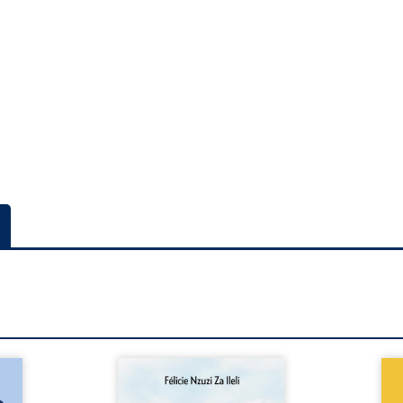
a rue
Auberge de la maison de la
En R
 six
justice est un récit-
Cong