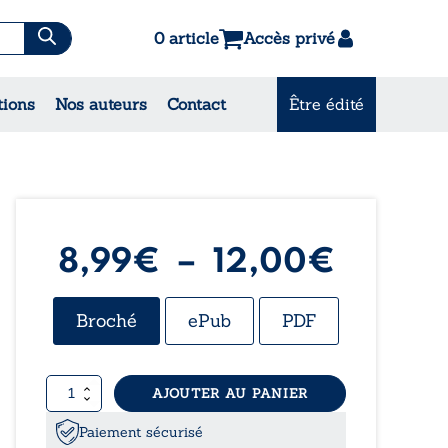
0 article
Accès privé
es & Contes
tions
Nos auteurs
Contact
Être édité
CONSULTEZ NOS
MEILLEURES VENTES
Plage
8,99
€
–
12,00
€
de
Broché
ePub
PDF
prix :
quantité
AJOUTER AU PANIER
8,99€
de
La
Paiement sécurisé