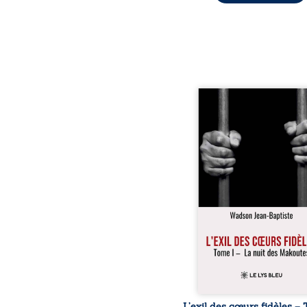
« Une nuit suffit parfoi
briser une famille…
certaines fidélités trav
les années. » Haïti, s
dictature des Duvalier. L
s’étend jusque dan
villages les plus recu
Bainet, Jean-Joël Joli mè
existence paisible av
famille. Chef de se
respecté, il refuse pourt
fermer les yeux sur l’inju
Mais, dans
L’exil des cœurs fidèles – 