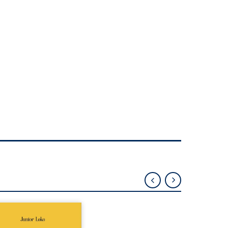
épublique Fédérale du
o, la naissance de