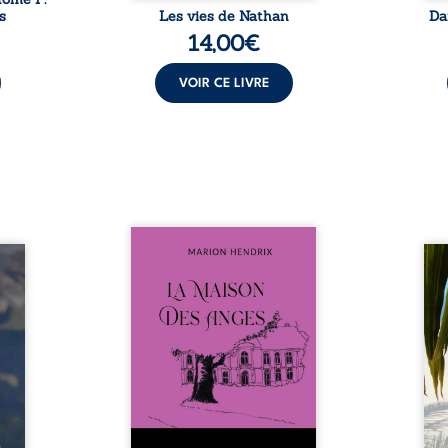
s
Les vies de Nathan
Da
14,00
€
VOIR CE LIVRE
Nous sommes en 1979, soit 15
nfance
ans après le décès du
Au rév
se ses
patriarche Anatole-Eustache.
décou
reinte
La famille devra affronter non
sédui
, sans
seulement un inconnu qui rôde
tren
tidien
autour du domaine et dont
comm
ladie
Firmin, le fidèle majordome,
nouve
dicale
redoute les visites, le passé
dans 
tions.
encombrant d’Anatole-
toute
ue les
Eustache, la malédiction
eux, 
t : la
familiale, mais aussi la toute-
brûl
sement
puissance de Gauthier. Mais
secre