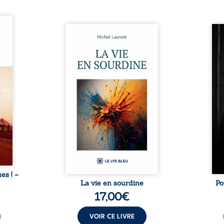
ques !
ue et
Nina et Pierre se sont
Pour
s, aux
rencontrés très jeunes,
racon
tions
presque par hasard, et se sont
marqu
nt en
aimés simplement, persuadés
la c
ntre
que la présence de l’autre
l’enf
é. Des
suffirait. Ils mènent une
égale
luie à
existence modeste, rythmée
ont p
ab de
par le travail, la fatigue et les
Au-d
raits
silences. La mort de la mère de
pers
nkara,
Nina, chez qui ils vivent,
inte
Vieux
fragilise un équilibre déjà
respo
ge des
précaire. Puis vient la
la 
nés ...
naissance de leur enfant, et le
reco
basculement. ...
ues ! –
La vie en sourdine
Po
17,00
€
VOIR CE LIVRE