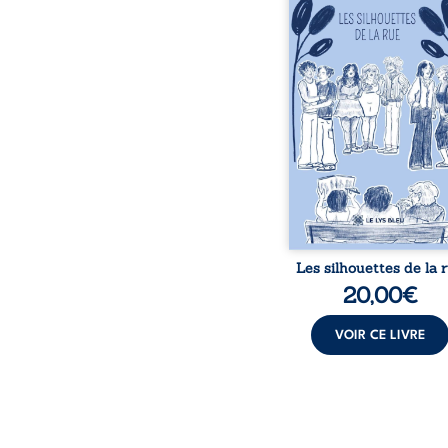
personnages ordina
traversés par des pensée
émotions et des silenc
pourraient apparte
chacun de nous. À tr
leurs parcours, ce roman 
à porter un regard dif
sur celles et ceux qu
entourent, à deviner ce 
cache derrière les appa
et à s’ouvrir au fourmil
sensible de no
Les silhouettes de la 
20,00
€
VOIR CE LIVRE