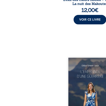
La nuit des Makoute
12,00
€
VOIR CE LIVRE
Que reste-t-il de l’e
lorsque la maladie impo
propres règles ? L’emp
d’une guerrière livre
détour, le récit d’un quo
bouleversé par la ma
chronique, l’errance mé
et de longues hospitalisa
L’auteure y raconte ce q
dossiers médicaux taisen
peur, l’isolement, l’épui