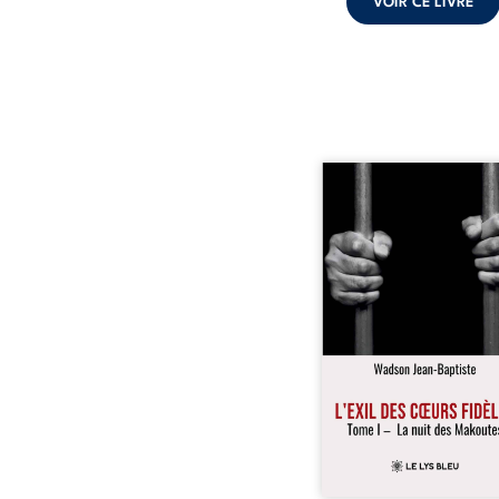
VOIR CE LIVRE
« Une nuit suffit parfoi
briser une famille…
certaines fidélités trav
les années. » Haïti, s
dictature des Duvalier. L
s’étend jusque dan
villages les plus recu
Bainet, Jean-Joël Joli mè
existence paisible av
famille. Chef de se
respecté, il refuse pourt
fermer les yeux sur l’inju
Mais, dans