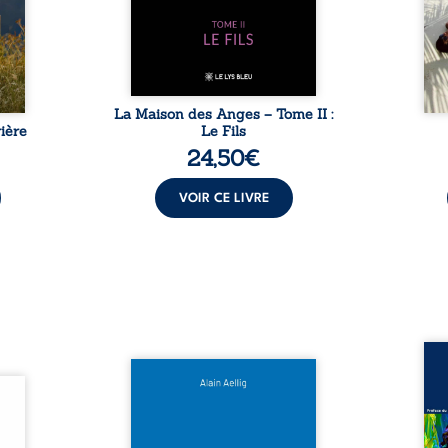
sement
puissance de Gauthier. Mais
secre
pas ...
comment dompter cet enfant
l’imp
avant qu’il ...
La Maison des Anges – Tome II :
ière
Le Fils
24,50
€
VOIR CE LIVRE
Assas
Et si le naufrage n’avait pas
La vi
l’été,
emporté tous ses secrets ? À
de ca
 de la
bord du Titanic, lors du voyage
enri
urs de
inaugural en 1912, un meurtre
témo
clarté
est commis. Le drame disparaît
Bienc