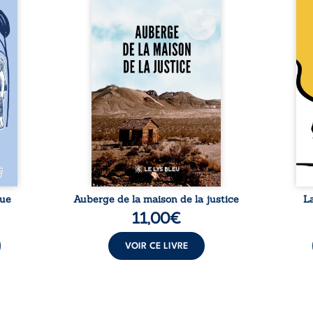
 six
justice est un récit-
Cong
ires,
témoignage consacré au
jumea
s, des
parcours exemplaire de Mbala
boule
es qui
Zi Nkuaku Lema Félix.
Senio
nir à
Magistrat intègre, fervent
Blan
avers
défenseur des droits humains
coupl
invite
et de l’indépendance
l’évé
férent
judiciaire, il voit sa carrière de
inter
i nous
trente-quatre ans brutalement
le bé
qui se
brisée par une révocation
emblé
rences
arbitraire en 2009, plongeant
selon
lement
sa vie dans un chaos matériel
salva
tre ...
et moral. À ...
rue
Auberge de la maison de la justice
L
11,00
€
VOIR CE LIVRE