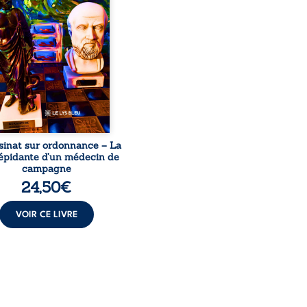
le, qui revient sur son
urs médical, syndical et
nal. Depuis septembre
 il raconte le long combat
’a conduit à être écarté du
s médical, malgré une
ion de première instance
...
sinat sur ordonnance – La
répidante d’un médecin de
campagne
24,50
€
VOIR CE LIVRE