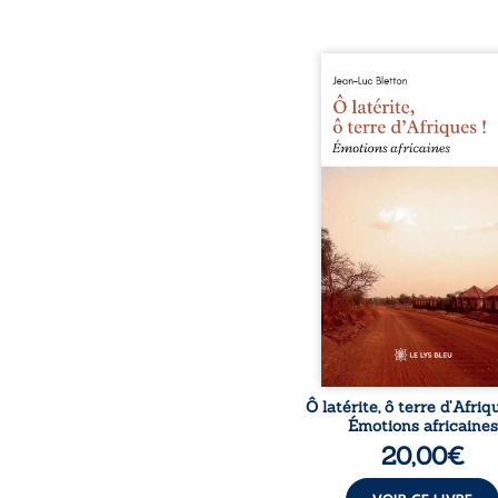
Ô latérite, ô terre d’Afri
est un hommage poétiq
authentique aux paysage
rencontres et aux émo
brutes d’un contine
reconstruction, e
traditions et modernit
souvenirs intimes – la p
Namoungou, le baob
Zagtouli – aux port
marquants – Thomas Sa
Hamadoun Dicko, le 
Biokou – l’auteur parta
instanta
Ô latérite, ô terre d’Afriq
Émotions africaines
20,00
€