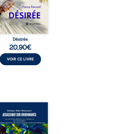
t familial fasse planer
ensable : et s’ils étaient
demi-frère et ...
Désirée
20,90
€
VOIR CE LIVRE
sinat sur ordonnance –
e trépidante d’un médecin
mpagne est la réédition
chie et actualisée du
ignage du Docteur Marc
ourt, ancien médecin de