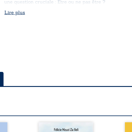
une question cruciale : Être ou ne pas être ?
Lire plus
a rue
Auberge de la maison de la
En R