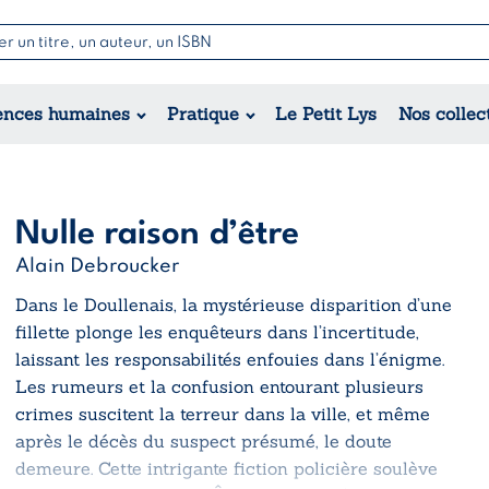
Nouvell
Poésie
Romance
Jeunesse
ences humaines
Pratique
Le Petit Lys
Nos collec
Théâtre
Érotique
Historique
Régional
Nulle raison d’être
Alain Debroucker
Dans le Doullenais, la mystérieuse disparition d’une
fillette plonge les enquêteurs dans l’incertitude,
laissant les responsabilités enfouies dans l’énigme.
Les rumeurs et la confusion entourant plusieurs
crimes suscitent la terreur dans la ville, et même
après le décès du suspect présumé, le doute
demeure. Cette intrigante fiction policière soulève