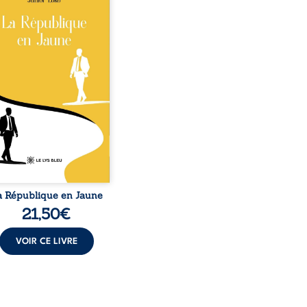
o, la naissance de
ux de races différentes
verse l’ordre établi :
r est Noir et Junior est
c, bien que nés d’un
e de Noirs. Très vite,
nement attire les médias
nationaux et transforme
bé blanc en une figure
matique sacrée, investie,
 certains, d’une mission
trice. Cependant, sous
couvert de ...
a République en Jaune
21,50
€
VOIR CE LIVRE