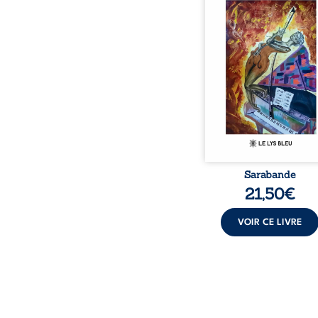
bienveillante de la lune, 
pensées, révoltes et es
Des mots s’assemblent, co
rebelles aux règles 
poésie, mais chanta
rythme. Ils formen
sarabande, passionnée so
Sarabande
21,50
€
VOIR CE LIVRE