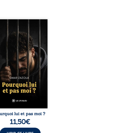
quoi lui et pas moi ?
te le parcours de l’auteur
é par les mauvais choix,
hute et l’épreuve de
ermement. Mais il dévoile
ment les espoirs qui lui
ermis de ne pas renoncer.
elà d’une histoire
onnelle, ce témoignage
rroge le destin, la
nsabilité, la résilience et
possibilité de se
nstruire malgré les
obstacles. Un ouvrage ...
urquoi lui et pas moi ?
11,50
€