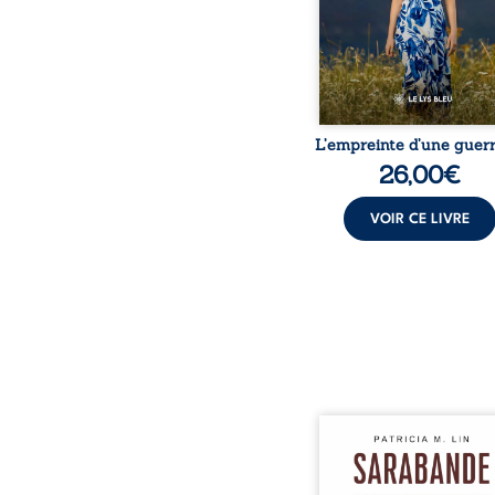
peur, l’isolement, l’épui
et le sentiment de ne 
L’empreinte d’une guerr
26,00
€
VOIR CE LIVRE
Aux chants crépitants de 
Sous le silence ouaté
neige en hiver, Au co
nuits pâles, Dans la 