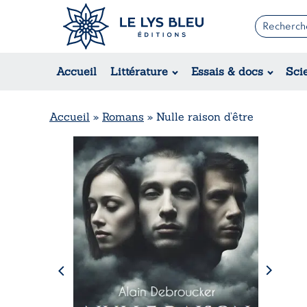
Romans
Contemporain
Accueil
Littérature
Essais & docs
Sci
Suspense / Thriller / Policier
Fantastique
Science-fiction
Accueil
»
Romans
»
Nulle raison d’être