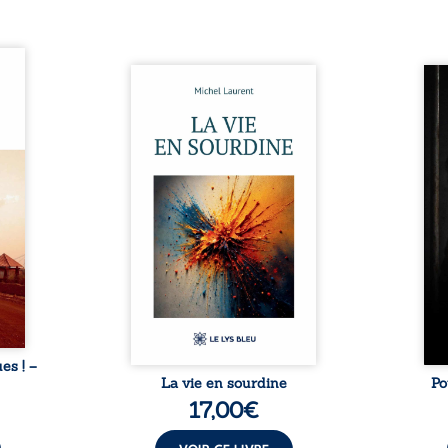
ques !
ue et
Nina et Pierre se sont
Pour
s, aux
rencontrés très jeunes,
racon
tions
presque par hasard, et se sont
marqu
nt en
aimés simplement, persuadés
la c
ntre
que la présence de l’autre
l’enf
é. Des
suffirait. Ils mènent une
égale
luie à
existence modeste, rythmée
ont p
ab de
par le travail, la fatigue et les
Au-d
raits
silences. La mort de la mère de
pers
nkara,
Nina, chez qui ils vivent,
inte
Vieux
fragilise un équilibre déjà
respo
ge des
précaire. Puis vient la
la 
nés ...
naissance de leur enfant, et le
reco
basculement. ...
ues ! –
La vie en sourdine
Po
17,00
€