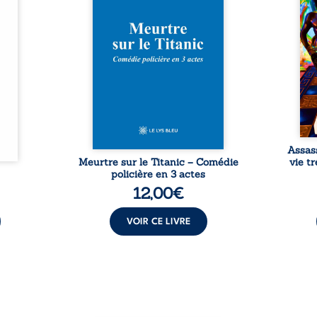
Rêves,
avec le navire, englouti dans
famil
poirs…
les profondeurs de l’Atlantique.
parco
lorés,
Sept décennies plus tard, la
ordi
de la
découverte de l’épave fait
2013,
nt en
resurgir un secret que l’on
qui l
t une
croyait perdu. Dans un coffre
corp
uvent,
mystérieux, des indices oubliés
décis
plus ...
...
Assas
Meurtre sur le Titanic – Comédie
vie t
policière en 3 actes
12,00
€
VOIR CE LIVRE