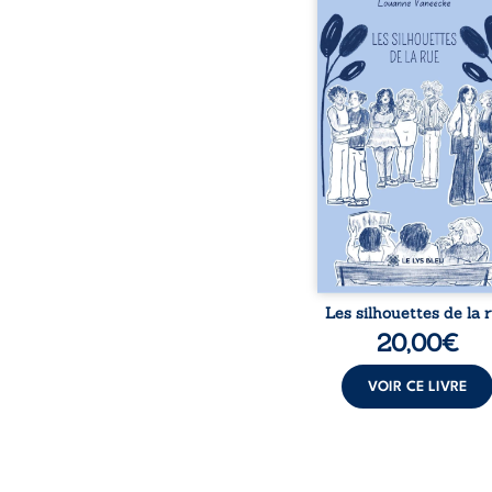
donne la parole à
personnages ordina
traversés par des pensée
émotions et des silenc
pourraient apparte
chacun de nous. À tr
leurs parcours, ce roman 
à porter un regard dif
sur celles et ceux qu
entourent, à deviner ce 
cache derrière les appa
et à s’ouvrir au fourmil
sensible de no
Les silhouettes de la 
20,00
€
VOIR CE LIVRE