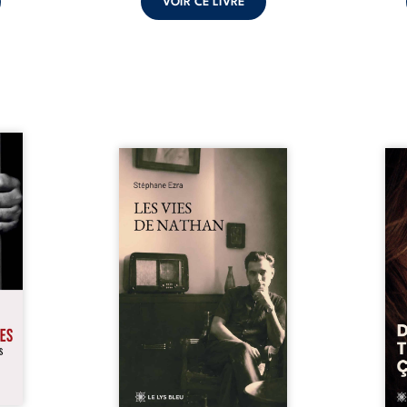
VOIR CE LIVRE
s pour
 mais
Les vies de Nathan est un
À sei
ersent
recueil de poésie né en trois
trou
ous la
jours, au printemps 2026. Pour
soci
a peur
la première fois, Stéphane Ezra,
moq
s les
médium, a pu communiquer
jugem
lés. À
avec son père, disparu depuis
senti
ne une
plus de vingt ans et qu’il n’a
sans
ec sa
jamais connu. De ce dialogue
ce qu
ction
par-delà la mort naissent des
avec
ant de
poèmes qui retracent une vie
certit
stice.
marquée par la Seconde
des 
 un ...
Guerre mondiale, une identité
refo
juive brisée, la guerre ...
tard,