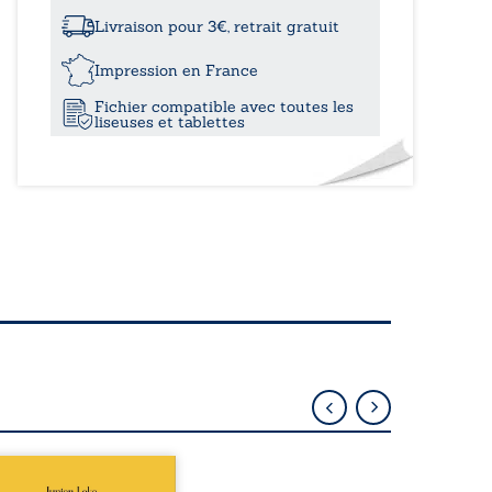
à
raison
d'être
Livraison pour 3€, retrait gratuit
24,5
Impression en France
Fichier compatible avec toutes les
liseuses et tablettes
épublique Fédérale du