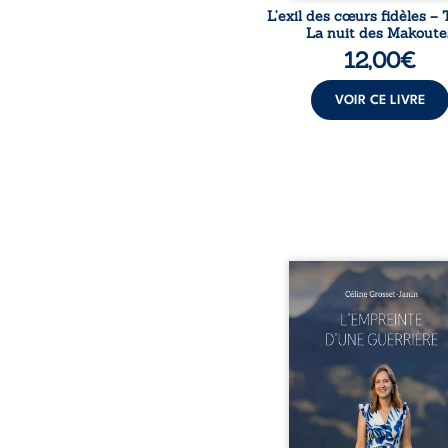
L’exil des cœurs fidèles – 
La nuit des Makoute
12,00
€
VOIR CE LIVRE
Que reste-t-il de l’e
lorsque la maladie impo
propres règles ? L’emp
d’une guerrière livre
détour, le récit d’un quo
bouleversé par la ma
chronique, l’errance mé
et de longues hospitalisa
L’auteure y raconte ce q
dossiers médicaux taisen