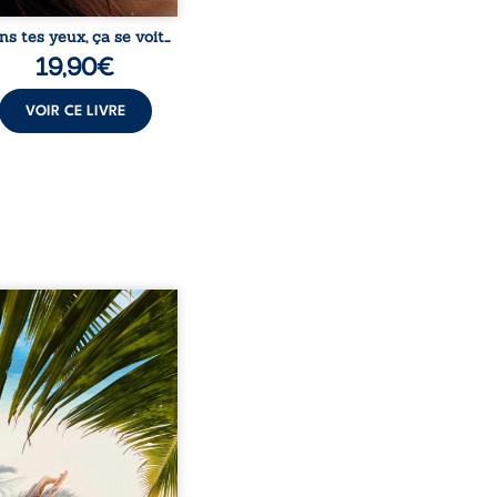
ns tes yeux, ça se voit…
19,90
€
VOIR CE LIVRE
eil, Pierre, jeune retraité,
vre qu’il est devenu une
sante femme métissée de
te ans. À peine a-t-il
encé à apprivoiser ce
au corps qu’Ange surgit
sa vie et fait vaciller
s ses certitudes. Entre
l’attirance est immédiate,
ante jusqu’à ce qu’un