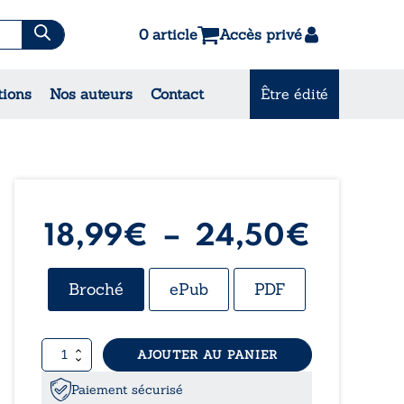
0 article
Accès privé
es & Contes
tions
Nos auteurs
Contact
Être édité
CONSULTEZ NOS
MEILLEURES VENTES
Plage
18,99
€
–
24,50
€
de
Broché
ePub
PDF
prix :
quantité
AJOUTER AU PANIER
18,99
de
Nulle
Paiement sécurisé