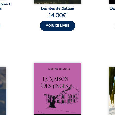
Tome I :
s
Les vies de Nathan
Da
14,00
€
VOIR CE LIVRE
Nous sommes en 1979, soit 15
nfance
ans après le décès du
Au rév
se ses
patriarche Anatole-Eustache.
décou
reinte
La famille devra affronter non
sédui
, sans
seulement un inconnu qui rôde
tren
tidien
autour du domaine et dont
comm
ladie
Firmin, le fidèle majordome,
nouve
dicale
redoute les visites, le passé
dans 
tions.
encombrant d’Anatole-
toute
ue les
Eustache, la malédiction
eux, 
t : la
familiale, mais aussi la toute-
brûl