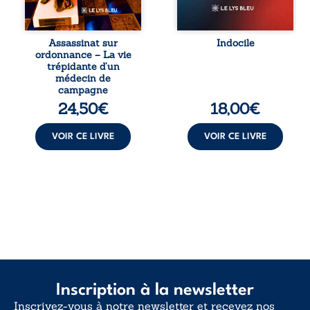
et ordinal. Depuis
vivent trop fort,
septembre 2013, il
trop vrai, trop tôt.
raconte le long
Indocile est une
combat qui l’a
traversée. Une
Assassinat sur
Indocile
conduit à être
langue nue. Une
ordonnance – La vie
écarté du corps
insurrection
trépidante d’un
médical, malgré
calme. Une
médecin de
une décision de
déclaration
campagne
première instance
d’existence pour ...
24,50
€
18,00
€
...
VOIR CE LIVRE
VOIR CE LIVRE
Inscription à la newsletter
Inscrivez-vous à notre newsletter et recevez nos