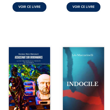
frère et ...
VOIR CE LIVRE
VOIR CE LIVRE
Assassinat sur
Quatre parties.
ordonnance – La
Quatre refus.
vie trépidante
Quatre visages
d’un médecin de
d’une existence en
campagne est la
friction. Entre les
réédition enrichie
silences qu’on ne
et actualisée du
déchiffre pas, les
témoignage du
amours qu’on
Docteur Marc
dérange, les corps
Biencourt, ancien
qu’on administre
médecin de
et les liens qu’on
famille, qui revient
sabote, cet
sur son parcours
ouvrage parle à
médical, syndical
celles et ceux qui