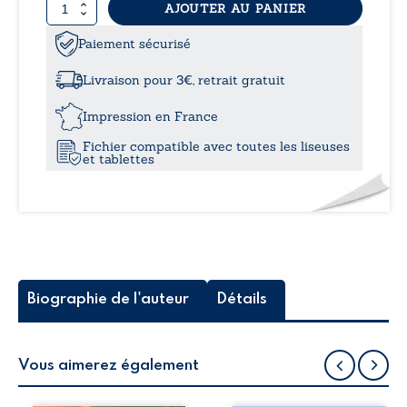
quantité
AJOUTER AU PANIER
14,9
de
En
Paiement sécurisé
à
prenant
les
Livraison pour 3€, retrait gratuit
chemins
19,5
de
Impression en France
traverse
Fichier compatible avec toutes les liseuses
et tablettes
Biographie de l'auteur
Détails
Vous aimerez également