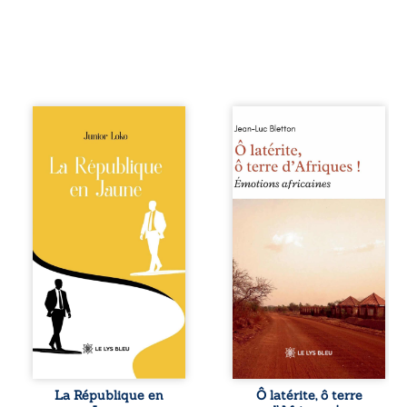
En République
Ô latérite, ô terre
Fédérale du
d’Afriques ! est un
Congo, la
hommage
naissance de
poétique et
jumeaux de races
authentique aux
différentes
paysages, aux
bouleverse l’ordre
rencontres et aux
établi : Senior est
émotions brutes
Noir et Junior est
d’un continent en
Blanc, bien que
reconstruction,
nés d’un couple de
entre traditions et
Noirs. Très vite,
modernité. Des
l’événement attire
souvenirs intimes
les médias
– la pluie à
internationaux et
Namoungou, le
transforme le
baobab de
bébé blanc en une
Zagtouli – aux
figure
portraits
La République en
Ô latérite, ô terre
emblématique
marquants –