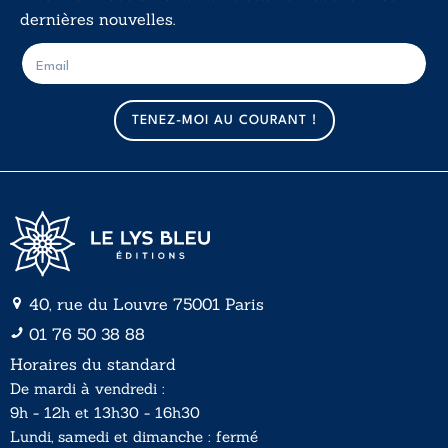
dernières nouvelles.
E
E
-
-
m
m
a
a
TENEZ-MOI AU COURANT !
i
i
l
l
*
40, rue du Louvre 75001 Paris
01 76 50 38 88
Horaires du standard
De mardi à vendredi :
9h - 12h et 13h30 - 16h30
Lundi, samedi et dimanche : fermé