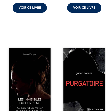
d’existence pour ...
VOIR CE LIVRE
VOIR CE LIVRE
Qui prend soin de
Vingt années
celles et ceux
d’écriture, de
auxquels nous
blessures,
confions nos
d’émotions et de
enfants ? Derrière
pensées se
la douceur
rencontrent dans
apparente des
ce recueil
maisons d’accueil
profondément
se joue une réalité
intime. Entre
que nul ne
nouvelles
soupçonne :
autobiographiques,
rémunérations
poèmes bruts,
dérisoires,
pamphlets et
solitude,
réflexions