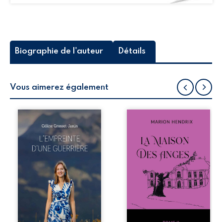
Biographie de l'auteur
Détails
Vous aimerez également
Que reste-t-il de
Nous sommes en
l’enfance lorsque
1979, soit 15 ans
la maladie impose
après le décès du
ses propres règles
patriarche
? L’empreinte
Anatole-Eustache.
d’une guerrière
La famille devra
livre, sans détour,
affronter non
le récit d’un
seulement un
quotidien
inconnu qui rôde
bouleversé par la
autour du
maladie
domaine et dont
chronique,
Firmin, le fidèle
l’errance médicale
majordome,