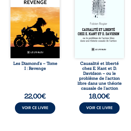
que redouté dans
de causes ? À
tout le pays. Rien
travers une
ne la prédestinait
confrontation
à cette vie, mais
entre les pensées
les épreuves ont
d’Emmanuel Kant
forgé une femme
et de Donald
dure, inaccessible
Davidson, cet
et résolue à ne
essai explore les
jamais dévoiler
liens entre libre
ses faiblesses,
arbitre,
jusqu’à ce que le
déterminisme
mystérieux Juan
causal et
croise sa route.
responsabilité. De
Les Diamond’s – Tome
Causalité et liberté
Chef d’une famille
la volonté
I : Revenge
chez E. Kant et D.
de Nomads, Juan
kantienne au
Davidson – ou le
porte lui aussi le
monisme anomal
problème de l’action
poids ...
de Davidson, il
libre dans une théorie
interroge la
causale de l’action
manière dont les
22,00
€
18,00
€
intentions et les
croyances
peuvent ...
VOIR CE LIVRE
VOIR CE LIVRE