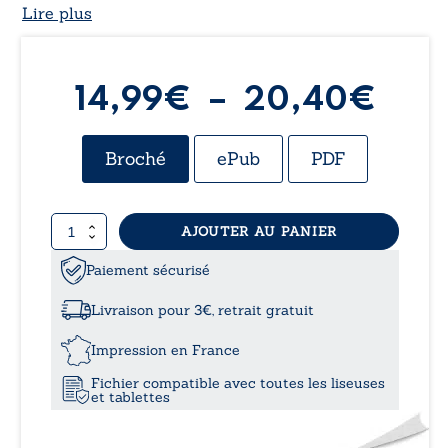
Lire plus
Pla
14,99
€
–
20,40
€
de
Broché
ePub
PDF
prix 
quantité
AJOUTER AU PANIER
14,
de
Lisa
Paiement sécurisé
à
Livraison pour 3€, retrait gratuit
20,
Impression en France
Fichier compatible avec toutes les liseuses
et tablettes