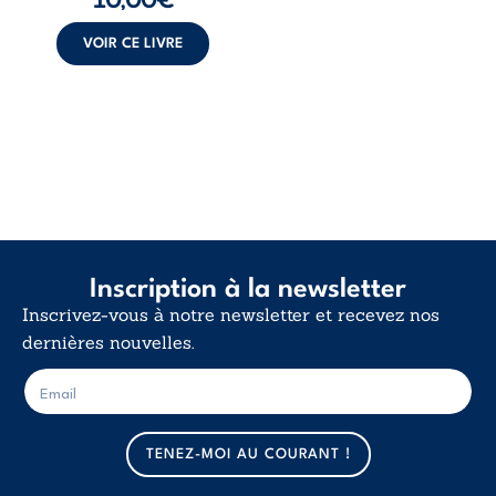
poids des non-dits
et la ...
VOIR CE LIVRE
Inscription à la newsletter
Inscrivez-vous à notre newsletter et recevez nos
dernières nouvelles.
E
E
-
-
m
m
a
a
TENEZ-MOI AU COURANT !
i
i
l
l