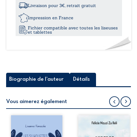
à
du
Livraison pour 3€, retrait gratuit
chaos
25,
Impression en France
Fichier compatible avec toutes les liseuses
et tablettes
Biographie de l'auteur
Détails
Vous aimerez également
Les silhouettes de
Auberge de la
la rue donne la
maison de la
parole à six
justice est un