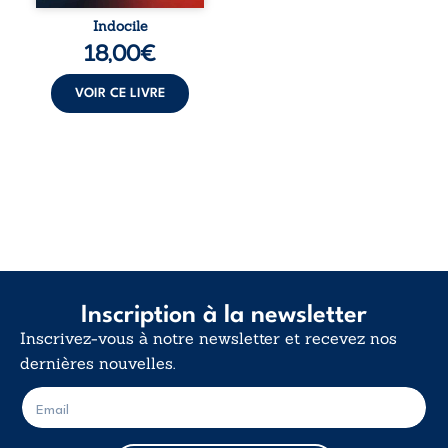
Indocile est une
traversée. Une
Indocile
langue nue. Une
18,00
€
insurrection
calme. Une
déclaration
VOIR CE LIVRE
d’existence pour ...
Inscription à la newsletter
Inscrivez-vous à notre newsletter et recevez nos
dernières nouvelles.
E
E
-
-
m
m