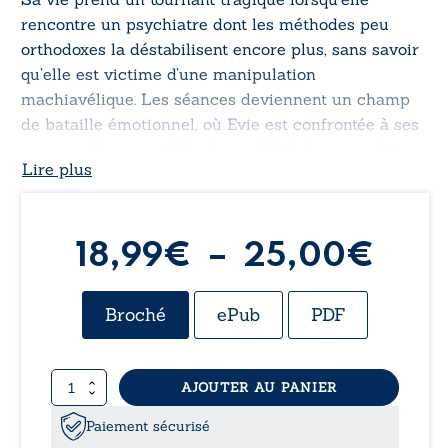
rencontre un psychiatre dont les méthodes peu
orthodoxes la déstabilisent encore plus, sans savoir
qu’elle est victime d’une manipulation
machiavélique. Les séances deviennent un champ
de bataille émotionnel, où Evie est confrontée à ses
propres démons et à la dure réalité de sa condition.
Lire plus
Les révélations sur son passé et les traumatismes
qu’elle a subis ajoutent une profondeur poignante à
son parcours où chaque petit événement peut
déclencher une série de réactions en chaîne,
Pla
18,99
€
–
25,00
€
illustrant la théorie du chaos.
de
Broché
ePub
PDF
prix 
quantité
AJOUTER AU PANIER
18,
de
La
Paiement sécurisé
théorie