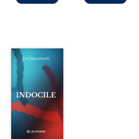
Quatre parties.
Quatre refus.
Quatre visages
d’une existence en
friction. Entre les
silences qu’on ne
déchiffre pas, les
amours qu’on
dérange, les corps
qu’on administre
et les liens qu’on
sabote, cet
ouvrage parle à
celles et ceux qui
vivent trop fort,
trop vrai, trop tôt.