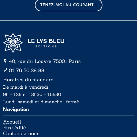
a
a
TENEZ-MOI AU COURANT !
i
i
l
l
*
40, rue du Louvre 75001 Paris
01 76 50 38 88
Horaires du standard
De mardi à vendredi :
9h - 12h et 13h30 - 16h30
Lundi, samedi et dimanche : fermé
Navigation
Accueil
Être édité
Contactez-nous