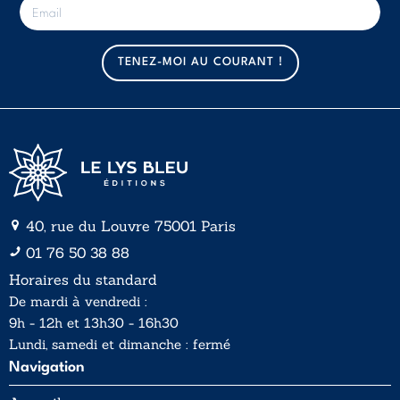
-
m
a
TENEZ-MOI AU COURANT !
i
l
*
40, rue du Louvre 75001 Paris
01 76 50 38 88
Horaires du standard
De mardi à vendredi :
9h - 12h et 13h30 - 16h30
Lundi, samedi et dimanche : fermé
Navigation