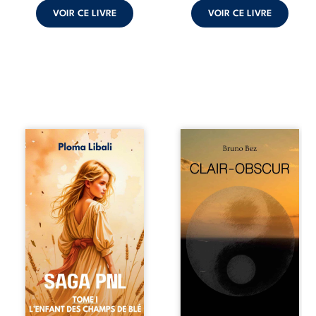
VOIR CE LIVRE
VOIR CE LIVRE
Autrefois, les
Composé en
champs d’Atlantis
alexandrins, Clair-
vibraient sous le
obscur aborde la
vent et les enfants
spiritualité, les
couraient dans les
relations
blés. Puis la
humaines, la
couronne plia le
nature et les
genou, livrant son
territoires à partir
peuple à l’ombre
d’expériences
d’Ivorny. À Atove,
personnelles.
Luwel aurait pu
Entre clarté et
disparaître dans
obscurité, les
les ruines de son
poèmes traduisent
destin ; pourtant,
les observations
sous les pierres
et les ressentis