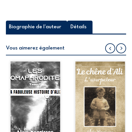
Biographie de l'auteur
Détails
Vous aimerez également
Homaphrodite,
Abandonné par
représentant
ses parents à la
d’une nouvelle
suite de leur
espèce humaine
arrestation par la
dotée d’un pouvoir
police, Ali est pris
naturel
en charge par un
d’autoguérison,
militaire en
Alix est un être
permission. Cet
différent qui
homme lui offrira
souhaite
l’hospitalité et lui
connaître ses
donnera une
origines. Voulant
identité de
l’aider dans cette
substitution afin