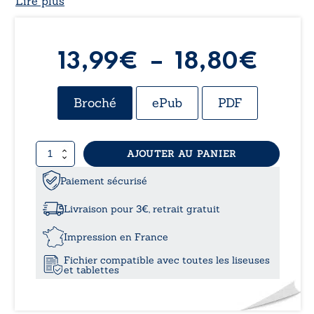
Lire plus
Plag
13,99
€
–
18,80
€
de
Broché
ePub
PDF
prix 
quantité
AJOUTER AU PANIER
13,9
de
La
Paiement sécurisé
à
carte
postale
Livraison pour 3€, retrait gratuit
oubliée
18,8
Impression en France
Fichier compatible avec toutes les liseuses
et tablettes