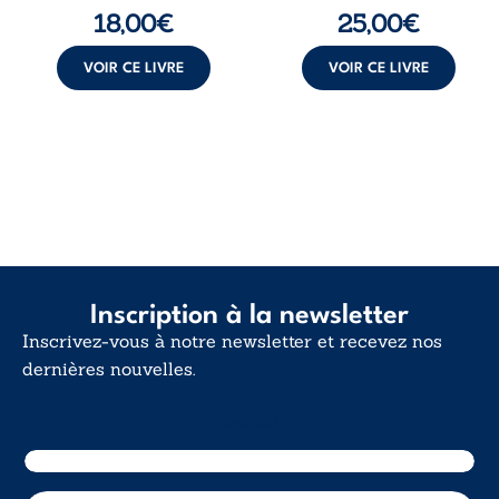
manière dont les
comprendre le ...
18,00
€
25,00
€
intentions et les
croyances
peuvent ...
VOIR CE LIVRE
VOIR CE LIVRE
Inscription à la newsletter
Inscrivez-vous à notre newsletter et recevez nos
dernières nouvelles.
E-mail
E