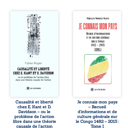
Sommes-nous
Je connais mon
vraiment libres si
pays se présente
chacun de nos
comme une œuvre
actes s’inscrit
de transmission et
dans une chaîne
d’éveil civique,
de causes ? À
destinée à raviver
travers une
la mémoire
confrontation
congolaise. En
entre les pensées
retraçant les
d’Emmanuel Kant
grandes étapes de
et de Donald
l’histoire
Davidson, cet
nationale, il
essai explore les
entend combattre
liens entre libre
l’ignorance, le
arbitre,
repli identitaire et
déterminisme
l’affaiblissement
causal et
du sentiment
responsabilité. De
patriotique.
Causalité et liberté
Je connais mon pays
la volonté
Accessible à tous,
chez E. Kant et D.
– Recueil
kantienne au
ce recueil offre
Davidson – ou le
d’informations et de
monisme anomal
des repères
problème de l’action
culture générale sur
de Davidson, il
essentiels pour
libre dans une théorie
le Congo 1482 – 2015 :
interroge la
mieux
causale de l’action
Tome I