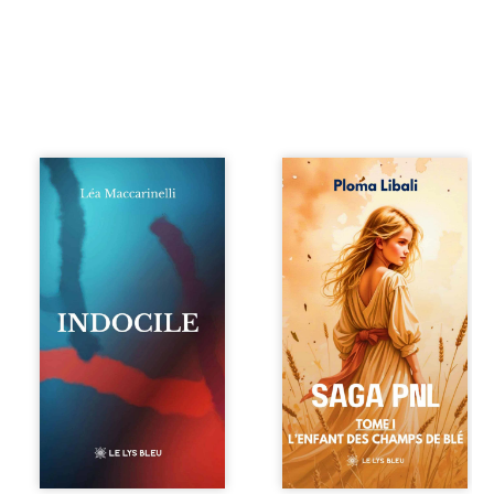
Quatre parties.
Autrefois, les
Quatre refus.
champs d’Atlantis
Quatre visages
vibraient sous le
d’une existence en
vent et les enfants
friction. Entre les
couraient dans les
silences qu’on ne
blés. Puis la
déchiffre pas, les
couronne plia le
amours qu’on
genou, livrant son
dérange, les corps
peuple à l’ombre
qu’on administre
d’Ivorny. À Atove,
et les liens qu’on
Luwel aurait pu
sabote, cet
disparaître dans
ouvrage parle à
les ruines de son
celles et ceux qui
destin ; pourtant,
vivent trop fort,
sous les pierres
trop vrai, trop tôt.
d’un temple
Indocile est une
oublié, des