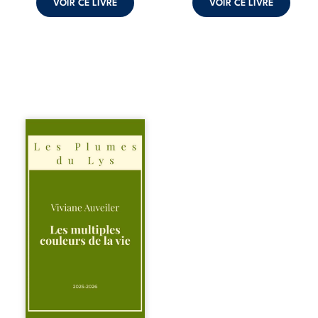
VOIR CE LIVRE
VOIR CE LIVRE
Trois récits, trois
existences saisies
à l’instant où tout
bascule. Une
amitié meurtrie
cherche
l’apaisement, un
couple vacillant
recouvre
l’espérance, tandis
qu’une femme
interroge les faux
éclats des fêtes
pour en retrouver
le sens profond.
Entre souvenirs,