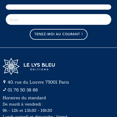
E
-
m
a
TENEZ-MOI AU COURANT !
i
l
*
40, rue du Louvre 75001 Paris
01 76 50 38 88
Horaires du standard
De mardi à vendredi :
9h - 12h et 13h30 - 16h30
Lundi, samedi et dimanche : fermé