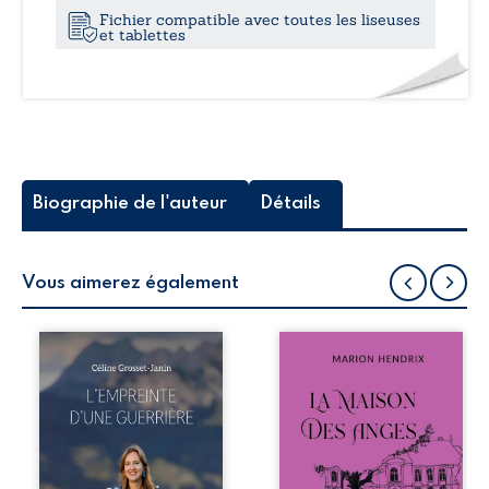
Fichier compatible avec toutes les liseuses
et tablettes
Biographie de l'auteur
Détails
Vous aimerez également
Que reste-t-il de
Nous sommes en
l’enfance lorsque
1979, soit 15 ans
la maladie impose
après le décès du
ses propres règles
patriarche
? L’empreinte
Anatole-Eustache.
d’une guerrière
La famille devra
livre, sans détour,
affronter non
le récit d’un
seulement un