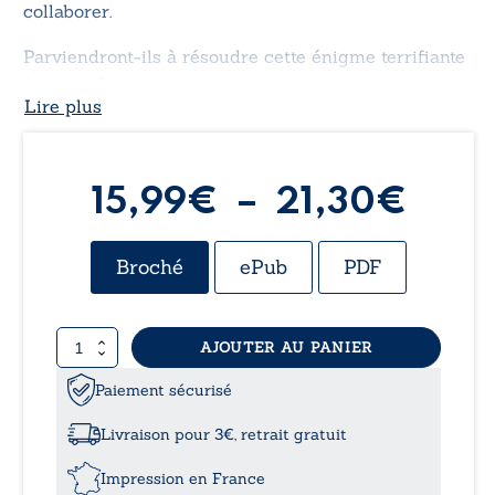
collaborer.
Parviendront-ils à résoudre cette énigme terrifiante
à temps ?
Lire plus
Plag
15,99
€
–
21,30
€
de
Broché
ePub
PDF
prix 
quantité
AJOUTER AU PANIER
15,9
de
Farragus
Paiement sécurisé
à
-
Corona
Livraison pour 3€, retrait gratuit
trip
21,3
Impression en France