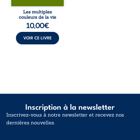
blessures et
désillusions, Les
Les multiples
multiples couleurs
couleurs de la vie
de la vie explore la
10,00
€
force des liens, le
poids des non-dits
et la ...
VOIR CE LIVRE
Inscription à la newsletter
Inscrivez-vous à notre newsletter et recevez nos
dernières nouvelles.
E-mail