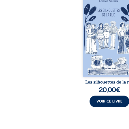
donne la parole à
personnages ordina
traversés par des pensée
émotions et des silenc
pourraient apparte
chacun de nous. À tr
leurs parcours, ce roman 
à porter un regard dif
sur celles et ceux qu
entourent, à deviner ce 
cache derrière les appa
et à s’ouvrir au fourmil
sensible de no
Les silhouettes de la 
20,00
€
VOIR CE LIVRE