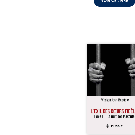
VOIR CE LIVRE
« Une nuit suffit parfoi
briser une famille…
certaines fidélités trav
les années. » Haïti, s
dictature des Duvalier. L
s’étend jusque dan
villages les plus recu
Bainet, Jean-Joël Joli mè
existence paisible av
famille. Chef de se
respecté, il refuse pourt
fermer les yeux sur l’inju
Mais, dans