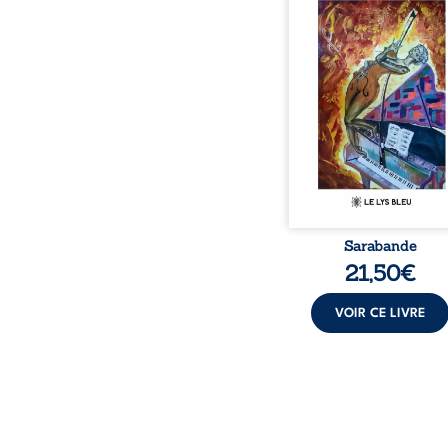
bienveillante de la lune, 
pensées, révoltes et es
Des mots s’assemblent, co
rebelles aux règles 
poésie, mais chanta
rythme. Ils formen
sarabande, passionnée so
Sarabande
21,50
€
VOIR CE LIVRE