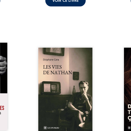
VOIR CE LIVRE
s pour
 mais
Les vies de Nathan est un
À sei
ersent
recueil de poésie né en trois
trou
ous la
jours, au printemps 2026. Pour
soci
a peur
la première fois, Stéphane Ezra,
moq
s les
médium, a pu communiquer
jugem
lés. À
avec son père, disparu depuis
senti
ne une
plus de vingt ans et qu’il n’a
sans
ec sa
jamais connu. De ce dialogue
ce qu
ction
par-delà la mort naissent des
avec
ant de
poèmes qui retracent une vie
certit
stice.
marquée par la Seconde
des 
 un ...
Guerre mondiale, une identité
refo
juive brisée, la guerre ...
tard,