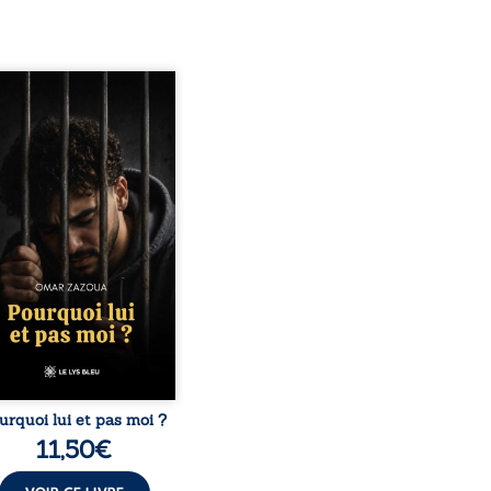
quoi lui et pas moi ?
te le parcours de l’auteur
é par les mauvais choix,
hute et l’épreuve de
ermement. Mais il dévoile
ment les espoirs qui lui
ermis de ne pas renoncer.
elà d’une histoire
onnelle, ce témoignage
rroge le destin, la
nsabilité, la résilience et
possibilité de se
nstruire malgré les
obstacles. Un ouvrage ...
urquoi lui et pas moi ?
11,50
€