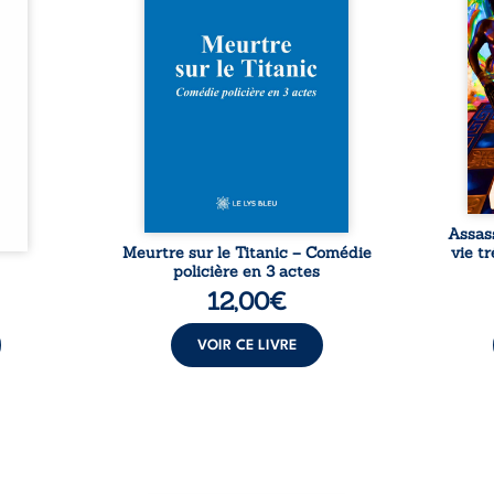
Rêves,
avec le navire, englouti dans
famil
poirs…
les profondeurs de l’Atlantique.
parco
lorés,
Sept décennies plus tard, la
ordi
de la
découverte de l’épave fait
2013,
nt en
resurgir un secret que l’on
qui l
t une
croyait perdu. Dans un coffre
corp
uvent,
mystérieux, des indices oubliés
décis
plus ...
...
Assas
Meurtre sur le Titanic – Comédie
vie t
policière en 3 actes
12,00
€
VOIR CE LIVRE