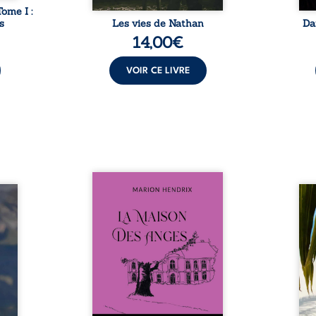
Tome I :
s
Les vies de Nathan
Da
14,00
€
VOIR CE LIVRE
Nous sommes en 1979, soit 15
nfance
ans après le décès du
Au rév
se ses
patriarche Anatole-Eustache.
décou
reinte
La famille devra affronter non
sédui
, sans
seulement un inconnu qui rôde
tren
tidien
autour du domaine et dont
comm
ladie
Firmin, le fidèle majordome,
nouve
dicale
redoute les visites, le passé
dans 
tions.
encombrant d’Anatole-
toute
ue les
Eustache, la malédiction
eux, 
t : la
familiale, mais aussi la toute-
brûl