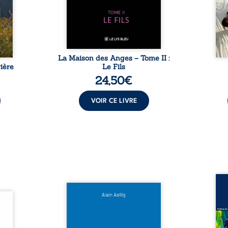
sement
puissance de Gauthier. Mais
secre
pas ...
comment dompter cet enfant
l’imp
avant qu’il ...
La Maison des Anges – Tome II :
ière
Le Fils
24,50
€
VOIR CE LIVRE
Assas
Et si le naufrage n’avait pas
La vi
l’été,
emporté tous ses secrets ? À
de ca
 de la
bord du Titanic, lors du voyage
enri
urs de
inaugural en 1912, un meurtre
témo
clarté
est commis. Le drame disparaît
Bienc