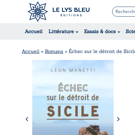
Romans
Contemporain
Accueil
Littérature
Essais & docs
Sci
Suspense / Thriller / Policier
Fantastique
Science-fiction
Accueil
»
Romans
»
Échec sur le détroit de Sicil