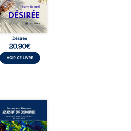
t familial fasse planer
ensable : et s’ils étaient
demi-frère et ...
Désirée
20,90
€
VOIR CE LIVRE
sinat sur ordonnance –
e trépidante d’un médecin
mpagne est la réédition
chie et actualisée du
ignage du Docteur Marc
ourt, ancien médecin de