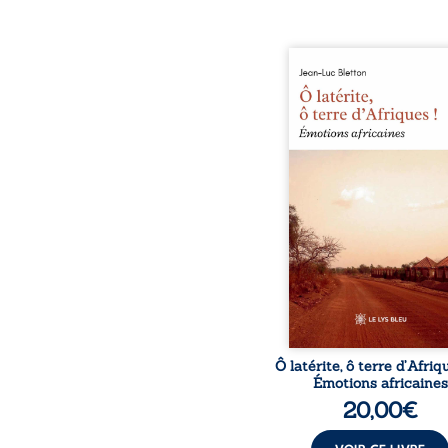
Ô latérite, ô terre d’Afri
est un hommage poétiq
authentique aux paysage
rencontres et aux émo
brutes d’un contine
reconstruction, e
traditions et modernit
souvenirs intimes – la p
Namoungou, le baob
Zagtouli – aux port
marquants – Thomas Sa
Hamadoun Dicko, le 
Biokou – l’auteur parta
instanta
Ô latérite, ô terre d’Afriq
Émotions africaines
20,00
€