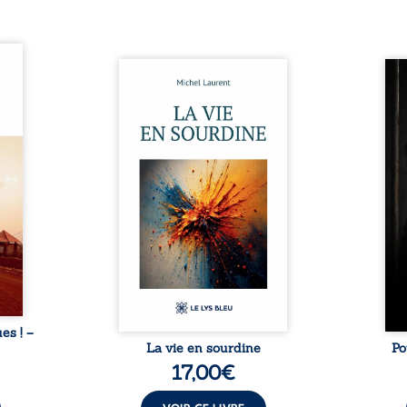
ques !
ue et
Nina et Pierre se sont
Pour
s, aux
rencontrés très jeunes,
racon
tions
presque par hasard, et se sont
marqu
nt en
aimés simplement, persuadés
la c
ntre
que la présence de l’autre
l’enf
é. Des
suffirait. Ils mènent une
égale
luie à
existence modeste, rythmée
ont p
ab de
par le travail, la fatigue et les
Au-d
raits
silences. La mort de la mère de
pers
nkara,
Nina, chez qui ils vivent,
inte
Vieux
fragilise un équilibre déjà
respo
ge des
précaire. Puis vient la
la 
nés ...
naissance de leur enfant, et le
reco
basculement. ...
ues ! –
La vie en sourdine
Po
17,00
€