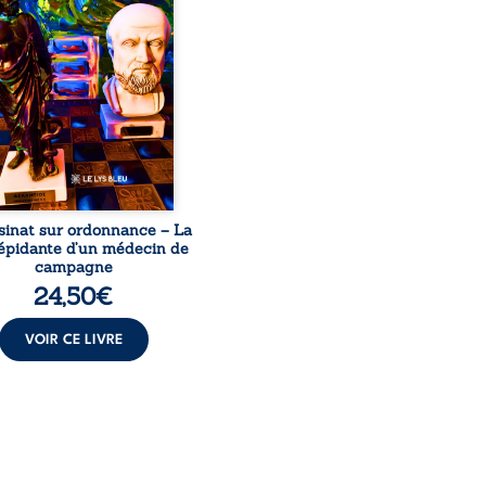
le, qui revient sur son
urs médical, syndical et
nal. Depuis septembre
 il raconte le long combat
’a conduit à être écarté du
s médical, malgré une
ion de première instance
...
sinat sur ordonnance – La
répidante d’un médecin de
campagne
24,50
€
VOIR CE LIVRE