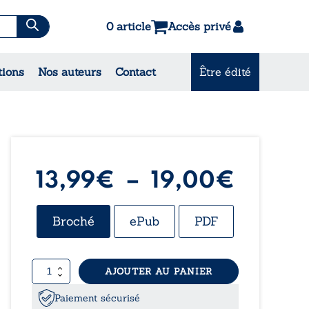
0 article
Accès privé
es & Contes
tions
Nos auteurs
Contact
Être édité
CONSULTEZ NOS
MEILLEURES VENTES
Plage
13,99
€
–
19,00
€
de
Broché
ePub
PDF
prix :
quantité
AJOUTER AU PANIER
13,99
de
Échec
Paiement sécurisé