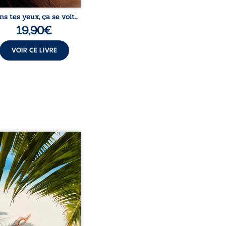
ns tes yeux, ça se voit…
19,90
€
VOIR CE LIVRE
eil, Pierre, jeune retraité,
vre qu’il est devenu une
sante femme métissée de
te ans. À peine a-t-il
encé à apprivoiser ce
au corps qu’Ange surgit
sa vie et fait vaciller
s ses certitudes. Entre
l’attirance est immédiate,
ante jusqu’à ce qu’un