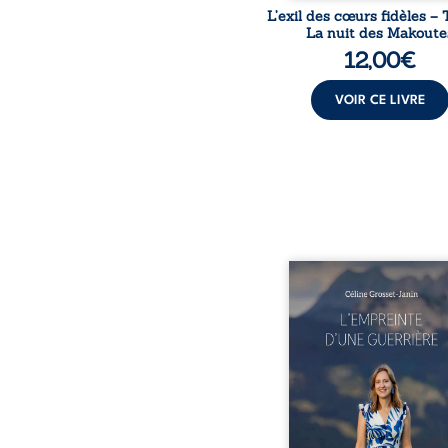
L’exil des cœurs fidèles – 
La nuit des Makoute
12,00
€
VOIR CE LIVRE
Que reste-t-il de l’e
lorsque la maladie impo
propres règles ? L’emp
d’une guerrière livre
détour, le récit d’un quo
bouleversé par la ma
chronique, l’errance mé
et de longues hospitalisa
L’auteure y raconte ce q
dossiers médicaux taisen