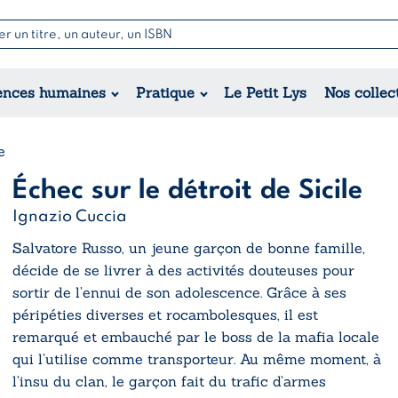
Nouvell
Poésie
Romance
Jeunesse
ences humaines
Pratique
Le Petit Lys
Nos collec
Théâtre
Érotique
Historique
Régional
e
Échec sur le détroit de Sicile
Ignazio Cuccia
Salvatore Russo, un jeune garçon de bonne famille,
décide de se livrer à des activités douteuses pour
sortir de l’ennui de son adolescence. Grâce à ses
péripéties diverses et rocambolesques, il est
remarqué et embauché par le boss de la mafia locale
qui l’utilise comme transporteur. Au même moment, à
l’insu du clan, le garçon fait du trafic d’armes