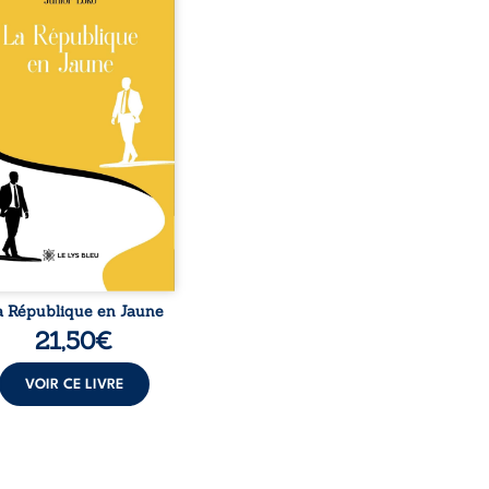
o, la naissance de
ux de races différentes
verse l’ordre établi :
r est Noir et Junior est
c, bien que nés d’un
e de Noirs. Très vite,
nement attire les médias
nationaux et transforme
bé blanc en une figure
matique sacrée, investie,
 certains, d’une mission
trice. Cependant, sous
couvert de ...
a République en Jaune
21,50
€
VOIR CE LIVRE