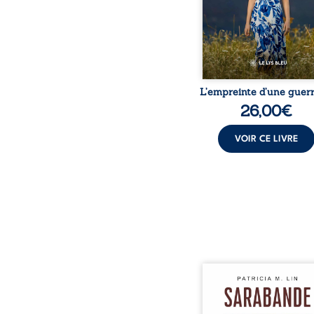
peur, l’isolement, l’épui
et le sentiment de ne 
L’empreinte d’une guerr
26,00
€
VOIR CE LIVRE
Aux chants crépitants de 
Sous le silence ouaté
neige en hiver, Au co
nuits pâles, Dans la 