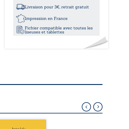
à
sur
le
Livraison pour 3€, retrait gratuit
détroit
19,00
de
Impression en France
Sicile
Fichier compatible avec toutes les
liseuses et tablettes
épublique Fédérale du