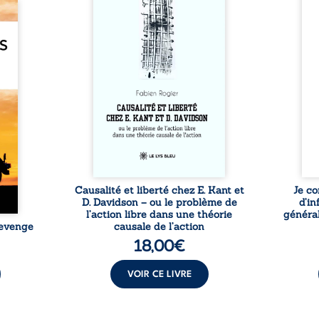
dans une chaîne de causes ? À
trans
e des
travers une confrontation
desti
otards
entre les pensées d’Emmanuel
congo
té que
Kant et de Donald Davidson,
grand
. Rien
cet essai explore les liens entre
natio
e vie,
libre arbitre, déterminisme
l’igno
 forgé
causal et responsabilité. De la
et l
ssible
volonté kantienne au monisme
sent
voiler
anomal de Davidson, il
Acces
ce que
interroge la manière dont les
offre
ise sa
intentions et les croyances
po
lle de
peuvent ...
ssi le
oids ...
Causalité et liberté chez E. Kant et
Je co
D. Davidson – ou le problème de
d’in
l’action libre dans une théorie
général
Revenge
causale de l’action
18,00
€
VOIR CE LIVRE