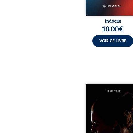
Indocile
18,00
€
VOIR CE LIVRE
Qui prend soin de cel
ceux auxquels nous co
nos enfants ? Derriè
douceur apparente
maisons d’accueil se jo
réalité que nul ne soupç
rémunérations dériso
solitude, épuisem
responsabilités écrasan