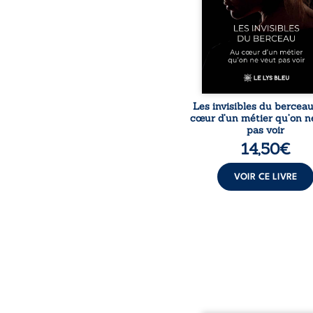
travers des témoig
saisissants et sa p
expérience, Magali Voge
le voile sur les coulisses d’
Les invisibles du bercea
cœur d’un métier qu’on n
pas voir
14,50
€
VOIR CE LIVRE