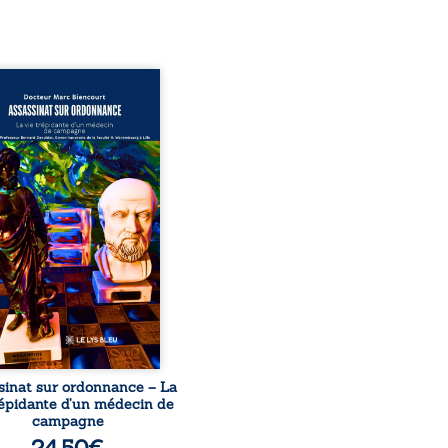
sinat sur ordonnance –
e trépidante d’un médecin
mpagne est la réédition
chie et actualisée du
ignage du Docteur Marc
ourt, ancien médecin de
le, qui revient sur son
urs médical, syndical et
nal. Depuis septembre
 il raconte le long combat
’a conduit à être écarté du
s médical, malgré une
ion de première instance
...
sinat sur ordonnance – La
répidante d’un médecin de
campagne
24,50
€