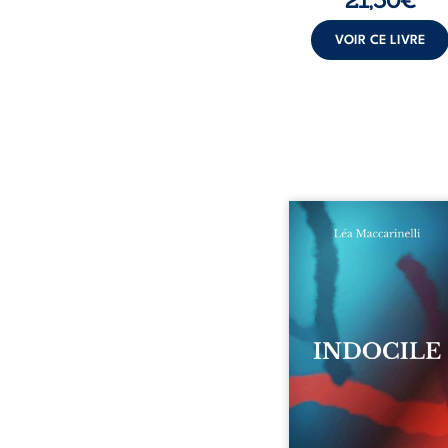
VOIR CE LIVRE
Quatre parties. Quatre 
Quatre visages d’une exi
en friction. Entre les si
qu’on ne déchiffre pa
amours qu’on dérange
corps qu’on administre 
liens qu’on sabote, cet o
parle à celles et ceu
vivent trop fort, trop vra
tôt. Indocile est une trav
Une langue nue.
insurrection calme
déclaration d’existence p