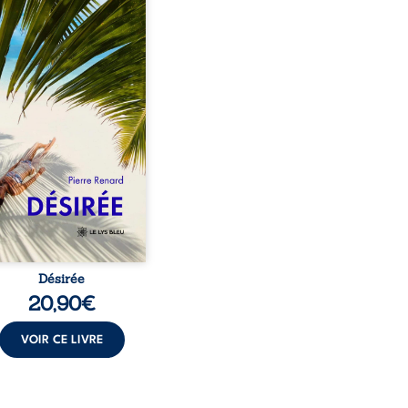
eil, Pierre, jeune retraité,
vre qu’il est devenu une
sante femme métissée de
te ans. À peine a-t-il
encé à apprivoiser ce
au corps qu’Ange surgit
sa vie et fait vaciller
s ses certitudes. Entre
l’attirance est immédiate,
ante jusqu’à ce qu’un
t familial fasse planer
ensable : et s’ils étaient
demi-frère et ...
Désirée
20,90
€
VOIR CE LIVRE