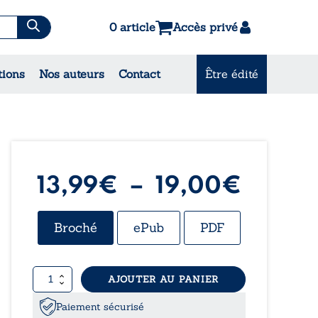
0 article
Accès privé
es & Contes
tions
Nos auteurs
Contact
Être édité
CONSULTEZ NOS
MEILLEURES VENTES
Plage
13,99
€
–
19,00
€
de
Broché
ePub
PDF
prix :
quantité
AJOUTER AU PANIER
13,99
de
C'était
Paiement sécurisé