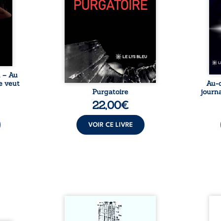
nages
philosophiques, chaque texte
ses r
ropre
ouvre une porte sur
prix 
l lève
l’existence. Ici, nul ordre
monde
une ...
imposé : chaque page peut
les s
être choisie au hasard, comme
une rencontre inattendue sur
le chemin de la vie. ...
u – Au
e veut
Au-d
Purgatoire
journa
22,00
€
VOIR CE LIVRE
Sommes-nous vraiment libres
Je c
si chacun de nos actes s’inscrit
prése