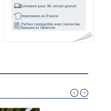
à
elle
sur
Livraison pour 3€, retrait gratuit
la
19,00
croix
Impression en France
-
Fichier compatible avec toutes les
L’inimaginable
liseuses et tablettes
secret
de
l’abbé
Gélis