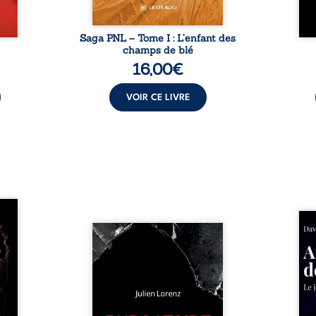
Saga PNL – Tome I : L’enfant des
champs de blé
16,00
€
VOIR CE LIVRE
les et
nfions
Né da
re la
Vingt années d’écriture, de
la vi
 des
blessures, d’émotions et de
famil
ue une
pensées se rencontrent dans
dest
onne :
ce recueil profondément
ruptur
ires,
intime. Entre nouvelles
livre
ent,
autobiographiques, poèmes
survi
tes… À
bruts, pamphlets et réflexions
ascen