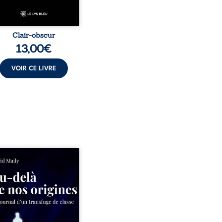
Clair-obscur
13,00
€
VOIR CE LIVRE
ns un milieu populaire où
olence et les fractures
iales tenaient lieu de
in, David a choisi la
e. Très tôt, l’école et les
s deviennent ses armes de
e, le moteur d’une lente
sion sociale. S’arracher à