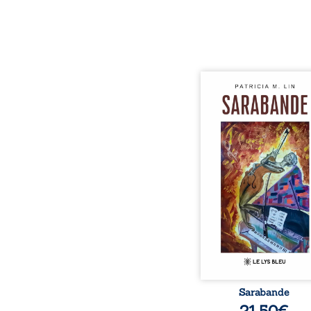
Aux chants crépitants de 
Sous le silence ouaté
neige en hiver, Au co
nuits pâles, Dans la 
bienveillante de la lune, 
pensées, révoltes et es
Des mots s’assemblent, co
rebelles aux règles 
poésie, mais chanta
rythme. Ils formen
sarabande, passionnée so
Sarabande
21,50
€