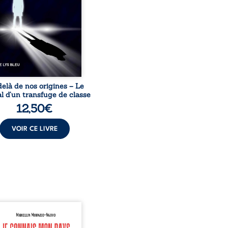
acines exige pourtant un
invisible. Pris entre deux
s, l’homme réalise que
uccès professionnels ne
guérissent ni ...
elà de nos origines – Le
l d’un transfuge de classe
12,50
€
VOIR CE LIVRE
onnais mon pays se
nte comme une œuvre de