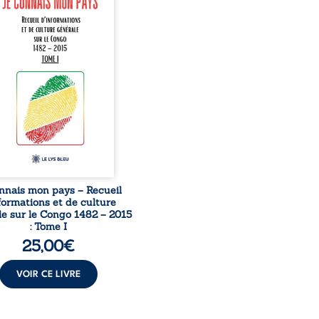
mission et d’éveil civique,
née à raviver la mémoire
laise. En retraçant les
es étapes de l’histoire
nale, il entend combattre
rance, le repli identitaire
’affaiblissement du
iment patriotique.
sible à tous, ce recueil
 des repères essentiels
ur mieux comprendre le ...
nnais mon pays – Recueil
formations et de culture
e sur le Congo 1482 – 2015
: Tome I
25,00
€
VOIR CE LIVRE