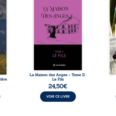
nfance
ans après le décès du
Au rév
se ses
patriarche Anatole-Eustache.
décou
reinte
La famille devra affronter non
sédui
, sans
seulement un inconnu qui rôde
tren
tidien
autour du domaine et dont
comm
ladie
Firmin, le fidèle majordome,
nouve
dicale
redoute les visites, le passé
dans 
tions.
encombrant d’Anatole-
toute
ue les
Eustache, la malédiction
eux, 
t : la
familiale, mais aussi la toute-
brûl
sement
puissance de Gauthier. Mais
secre
pas ...
comment dompter cet enfant
l’imp
avant qu’il ...
La Maison des Anges – Tome II :
ière
Le Fils
24,50
€
VOIR CE LIVRE