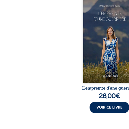
Que reste-t-il de l’e
lorsque la maladie impo
propres règles ? L’emp
d’une guerrière livre
détour, le récit d’un quo
bouleversé par la ma
chronique, l’errance mé
et de longues hospitalisa
L’auteure y raconte ce q
dossiers médicaux taisen
peur, l’isolement, l’épui
et le sentiment de ne 
L’empreinte d’une guerr
26,00
€
VOIR CE LIVRE