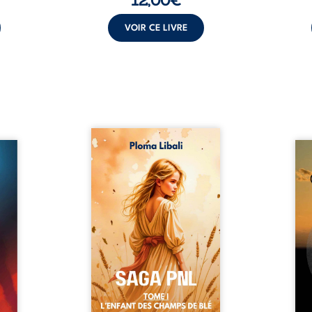
VOIR CE LIVRE
Autrefois, les champs
refus.
d’Atlantis vibraient sous le
Compo
stence
vent et les enfants couraient
obscu
lences
dans les blés. Puis la couronne
les 
s, les
plia le genou, livrant son
natur
, les
peuple à l’ombre d’Ivorny. À
par
et les
Atove, Luwel aurait pu
perso
uvrage
disparaître dans les ruines de
obs
x qui
son destin ; pourtant, sous les
tradu
i, trop
pierres d’un temple oublié, des
les r
ersée.
rebelles lui tendirent la main.
d’une
 Une
Parmi eux, Atos, général sans
sensi
. Une
trône mais habité par ...
monde
our ...
c