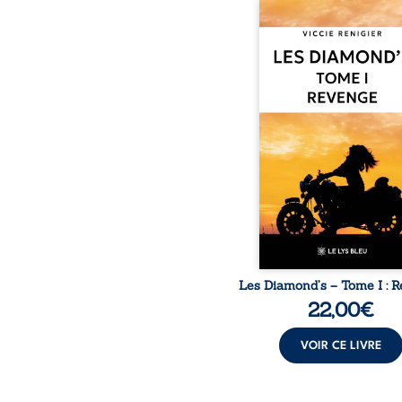
Revenge est à la têt
Diamond’s, un clan de m
aussi réputé et respec
redouté dans tout le pays
ne la prédestinait à cett
mais les épreuves ont
une femme dure, inacce
et résolue à ne jamais dé
ses faiblesses, jusqu’à 
le mystérieux Juan cro
route. Chef d’une fami
Nomads, Juan porte lui au
p
Les Diamond’s – Tome I : 
22,00
€
VOIR CE LIVRE