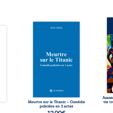
Assas
Et si le naufrage n’avait pas
La vi
l’été,
emporté tous ses secrets ? À
de ca
 de la
bord du Titanic, lors du voyage
enri
urs de
inaugural en 1912, un meurtre
témo
clarté
est commis. Le drame disparaît
Bienc
Rêves,
avec le navire, englouti dans
famil
poirs…
les profondeurs de l’Atlantique.
parco
lorés,
Sept décennies plus tard, la
ordi
de la
découverte de l’épave fait
2013,
nt en
resurgir un secret que l’on
qui l
t une
croyait perdu. Dans un coffre
corp
uvent,
mystérieux, des indices oubliés
décis
plus ...
...
Assas
Meurtre sur le Titanic – Comédie
vie t
policière en 3 actes
12,00
€