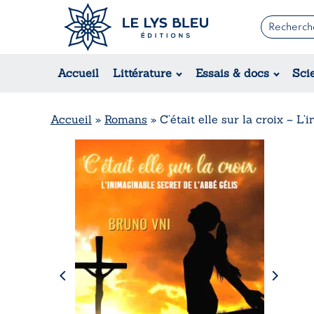
Romans
Contemporain
Accueil
Littérature
Essais & docs
Sci
Suspense / Thriller / Policier
Fantastique
Science-fiction
Accueil
»
Romans
»
C’était elle sur la croix – L