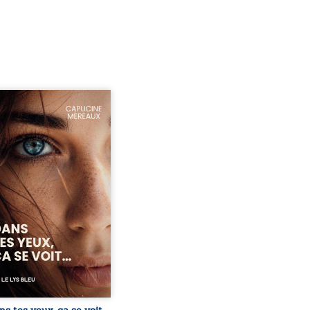
ze ans, Violette peine à
ver sa place dans la
été. Entre timidité,
ueries et peur du
ent, elle avance avec le
ment d’être différente,
 comprendre pleinement
i l’habite. Sa rencontre
 Louise bouleverse ses
udes et fait naître en elle
émotions longtemps
ulées. Des années plus
 alors qu’elle s’apprête à ...