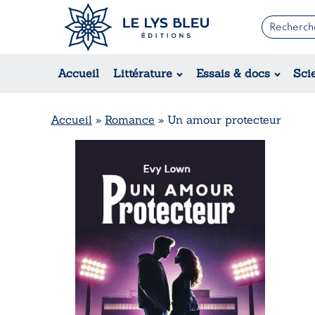
Romans
Contemporain
Accueil
Littérature
Essais & docs
Sci
Suspense / Thriller / Policier
Fantastique
Science-fiction
Accueil
»
Romance
»
Un amour protecteur