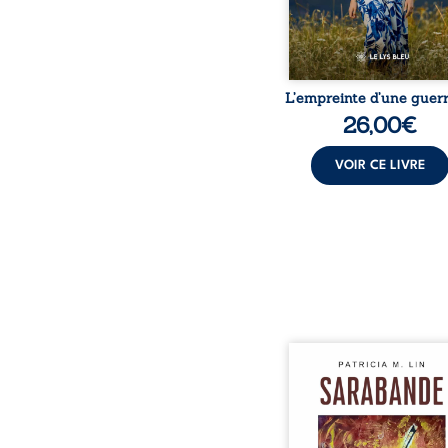
L’empreinte d’une guerr
26,00
€
VOIR CE LIVRE
Aux chants crépitants de 
Sous le silence ouaté
neige en hiver, Au co
nuits pâles, Dans la 
bienveillante de la lune, 