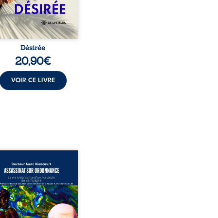
demi-frère et ...
Désirée
20,90
€
VOIR CE LIVRE
sinat sur ordonnance –
e trépidante d’un médecin
mpagne est la réédition
chie et actualisée du
ignage du Docteur Marc
ourt, ancien médecin de
le, qui revient sur son