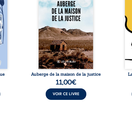
s, des
parcours exemplaire de Mbala
boule
es qui
Zi Nkuaku Lema Félix.
Senio
nir à
Magistrat intègre, fervent
Blan
avers
défenseur des droits humains
coupl
invite
et de l’indépendance
l’évé
férent
judiciaire, il voit sa carrière de
inter
i nous
trente-quatre ans brutalement
le bé
qui se
brisée par une révocation
emblé
rences
arbitraire en 2009, plongeant
selon
lement
sa vie dans un chaos matériel
salva
tre ...
et moral. À ...
rue
Auberge de la maison de la justice
L
11,00
€
VOIR CE LIVRE