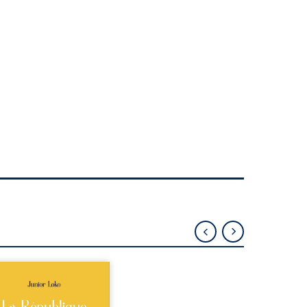
épublique Fédérale du
o, la naissance de
ux de races différentes