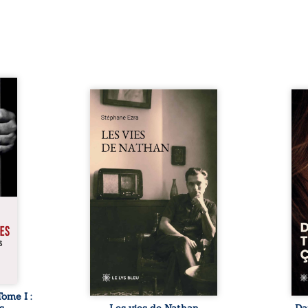
s pour
 mais
Les vies de Nathan est un
À sei
ersent
recueil de poésie né en trois
trou
ous la
jours, au printemps 2026. Pour
soci
a peur
la première fois, Stéphane Ezra,
moq
s les
médium, a pu communiquer
jugem
lés. À
avec son père, disparu depuis
senti
ne une
plus de vingt ans et qu’il n’a
sans
ec sa
jamais connu. De ce dialogue
ce qu
ction
par-delà la mort naissent des
avec
ant de
poèmes qui retracent une vie
certit
stice.
marquée par la Seconde
des 
 un ...
Guerre mondiale, une identité
refo
juive brisée, la guerre ...
tard,
Tome I :