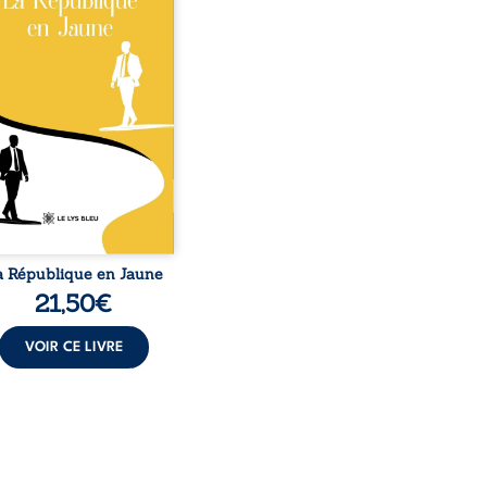
verse l’ordre établi :
r est Noir et Junior est
c, bien que nés d’un
e de Noirs. Très vite,
nement attire les médias
nationaux et transforme
bé blanc en une figure
matique sacrée, investie,
 certains, d’une mission
trice. Cependant, sous
couvert de ...
a République en Jaune
21,50
€
VOIR CE LIVRE