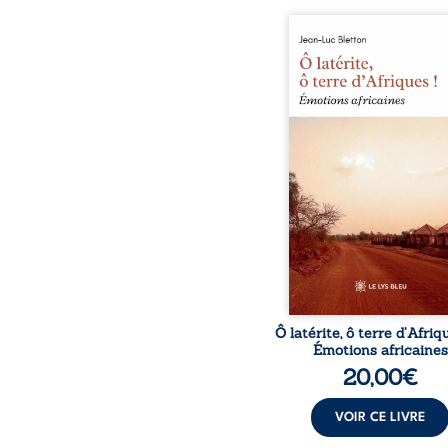
Ô latérite, ô terre d’Afri
est un hommage poétiq
authentique aux paysage
rencontres et aux émo
brutes d’un contine
reconstruction, e
traditions et modernit
souvenirs intimes – la p
Namoungou, le baob
Zagtouli – aux port
marquants – Thomas Sa
Hamadoun Dicko, le 
Biokou – l’auteur parta
instanta
Ô latérite, ô terre d’Afriq
Émotions africaines
20,00
€
VOIR CE LIVRE