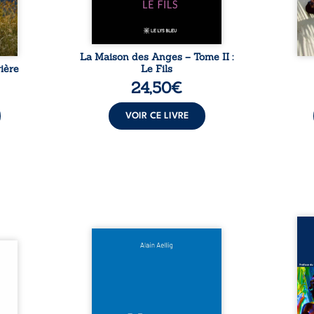
avant qu’il ...
La Maison des Anges – Tome II :
ière
Le Fils
24,50
€
VOIR CE LIVRE
Assas
Et si le naufrage n’avait pas
La vi
l’été,
emporté tous ses secrets ? À
de ca
 de la
bord du Titanic, lors du voyage
enri
urs de
inaugural en 1912, un meurtre
témo
clarté
est commis. Le drame disparaît
Bienc
Rêves,
avec le navire, englouti dans
famil