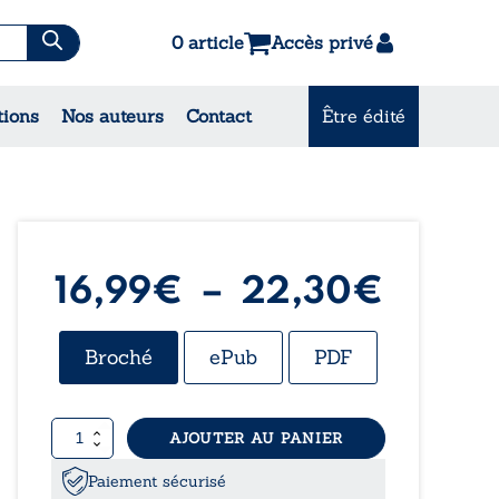
0 article
Accès privé
es & Contes
tions
Nos auteurs
Contact
Être édité
CONSULTEZ NOS
MEILLEURES VENTES
Plage
16,99
€
–
22,30
€
de
Broché
ePub
PDF
prix :
quantité
AJOUTER AU PANIER
16,99
de
Un
Paiement sécurisé