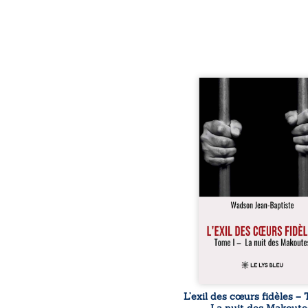
« Une nuit suffit parfoi
briser une famille…
certaines fidélités trav
les années. » Haïti, s
dictature des Duvalier. L
s’étend jusque dan
villages les plus recu
Bainet, Jean-Joël Joli mè
existence paisible av
famille. Chef de se
respecté, il refuse pourt
fermer les yeux sur l’inju
Mais, dans
L’exil des cœurs fidèles – 