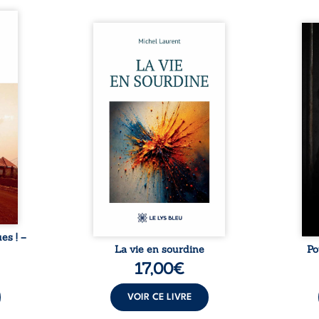
ques !
ue et
Nina et Pierre se sont
Pour
s, aux
rencontrés très jeunes,
racon
tions
presque par hasard, et se sont
marqu
nt en
aimés simplement, persuadés
la c
ntre
que la présence de l’autre
l’enf
é. Des
suffirait. Ils mènent une
égale
luie à
existence modeste, rythmée
ont p
ab de
par le travail, la fatigue et les
Au-d
raits
silences. La mort de la mère de
pers
nkara,
Nina, chez qui ils vivent,
inte
Vieux
fragilise un équilibre déjà
respo
ge des
précaire. Puis vient la
la 
nés ...
naissance de leur enfant, et le
reco
basculement. ...
ues ! –
La vie en sourdine
Po
17,00
€
VOIR CE LIVRE