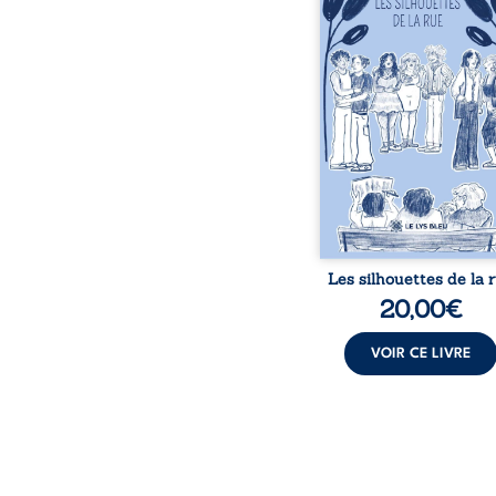
traversés par des pensée
émotions et des silenc
pourraient apparte
chacun de nous. À tr
leurs parcours, ce roman 
à porter un regard dif
sur celles et ceux qu
entourent, à deviner ce 
cache derrière les appa
et à s’ouvrir au fourmil
sensible de no
Les silhouettes de la 
20,00
€
VOIR CE LIVRE