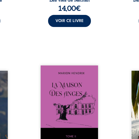
s
Les vies de Nathan
Da
14,00
€
VOIR CE LIVRE
Nous sommes en 1979, soit 15
nfance
ans après le décès du
Au rév
se ses
patriarche Anatole-Eustache.
décou
reinte
La famille devra affronter non
sédui
, sans
seulement un inconnu qui rôde
tren
tidien
autour du domaine et dont
comm
ladie
Firmin, le fidèle majordome,
nouve
dicale
redoute les visites, le passé
dans 
tions.
encombrant d’Anatole-
toute
ue les
Eustache, la malédiction
eux, 
t : la
familiale, mais aussi la toute-
brûl
sement
puissance de Gauthier. Mais
secre
pas ...
comment dompter cet enfant
l’imp