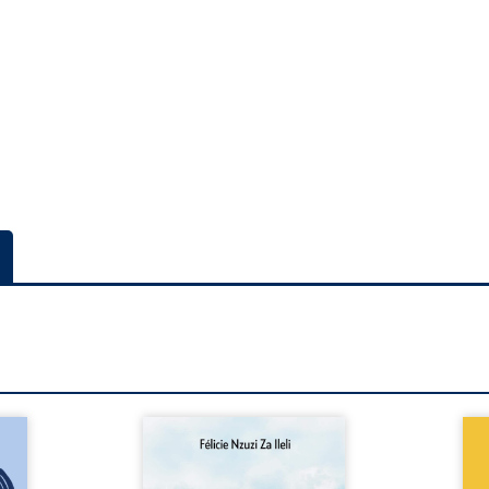
a rue
Auberge de la maison de la
En R
 six
justice est un récit-
Cong
ires,
témoignage consacré au
jumea