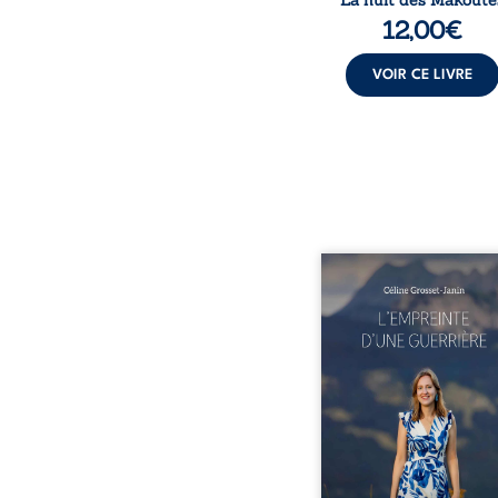
La nuit des Makoute
12,00
€
VOIR CE LIVRE
Que reste-t-il de l’e
lorsque la maladie impo
propres règles ? L’emp
d’une guerrière livre
détour, le récit d’un quo
bouleversé par la ma
chronique, l’errance mé
et de longues hospitalisa
L’auteure y raconte ce q
dossiers médicaux taisen
peur, l’isolement, l’épui
et le sentiment de ne 