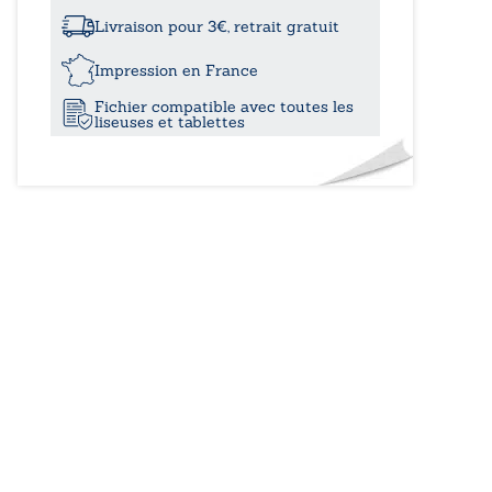
à
amour
protecteur
Livraison pour 3€, retrait gratuit
22,3
Impression en France
Fichier compatible avec toutes les
liseuses et tablettes