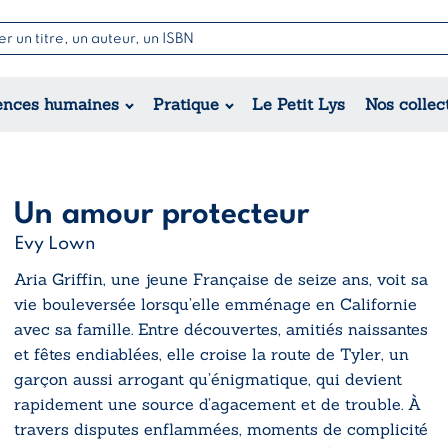
Nouvell
Poésie
Romance
Jeunesse
ences humaines
Pratique
Le Petit Lys
Nos collec
Théâtre
Érotique
Historique
Régional
Un amour protecteur
Evy Lown
Aria Griffin, une jeune Française de seize ans, voit sa
vie bouleversée lorsqu’elle emménage en Californie
avec sa famille. Entre découvertes, amitiés naissantes
et fêtes endiablées, elle croise la route de Tyler, un
garçon aussi arrogant qu’énigmatique, qui devient
rapidement une source d’agacement et de trouble. À
travers disputes enflammées, moments de complicité