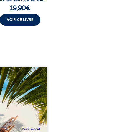
ns tes yeux, ça se voit…
19,90
€
VOIR CE LIVRE
eil, Pierre, jeune retraité,
vre qu’il est devenu une
sante femme métissée de
te ans. À peine a-t-il
encé à apprivoiser ce
au corps qu’Ange surgit
sa vie et fait vaciller
s ses certitudes. Entre
l’attirance est immédiate,
ante jusqu’à ce qu’un
t familial fasse planer
ensable : et s’ils étaient