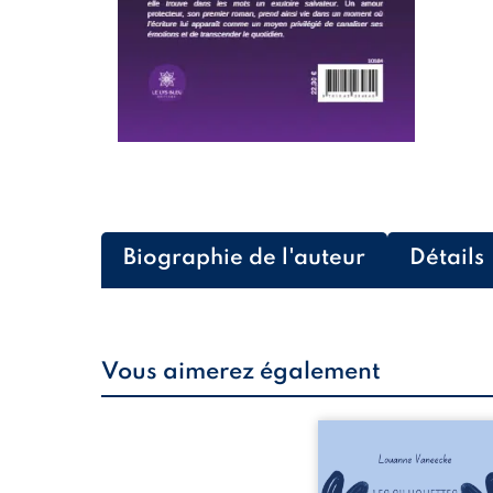
Biographie de l'auteur
Détails
Vous aimerez également
Les silhouettes de l
donne la parole à
personnages ordina