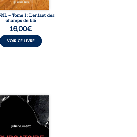
NL – Tome I : L’enfant des
champs de blé
16,00
€
VOIR CE LIVRE
 années d’écriture, de
ures, d’émotions et de
es se rencontrent dans
ecueil profondément
me. Entre nouvelles
biographiques, poèmes
, pamphlets et réflexions