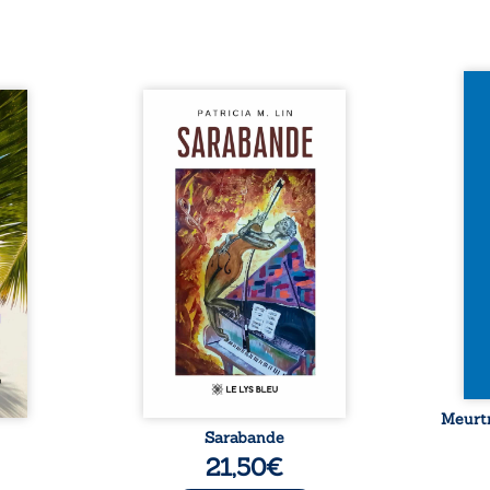
Et si
traité,
Aux chants crépitants de l’été,
empor
nu une
Sous le silence ouaté de la
bord 
sée de
neige en hiver, Au cours de
inaug
-t-il
nuits pâles, Dans la clarté
est c
er ce
bienveillante de la lune, Rêves,
avec 
surgit
pensées, révoltes et espoirs…
les p
ciller
Des mots s’assemblent, colorés,
Sept 
 Entre
rebelles aux règles de la
déco
diate,
poésie, mais chantant en
resur
qu’un
rythme. Ils forment une
croya
planer
sarabande, passionnée souvent,
mysté
taient
plus ...
 et ...
Meurtr
Sarabande
21,50
€