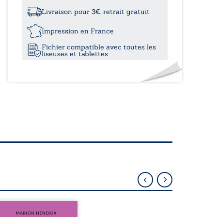
à
retrouver
enfin
Livraison pour 3€, retrait gratuit
19,50
Impression en France
Fichier compatible avec toutes les
liseuses et tablettes
sommes en 1979, soit 15