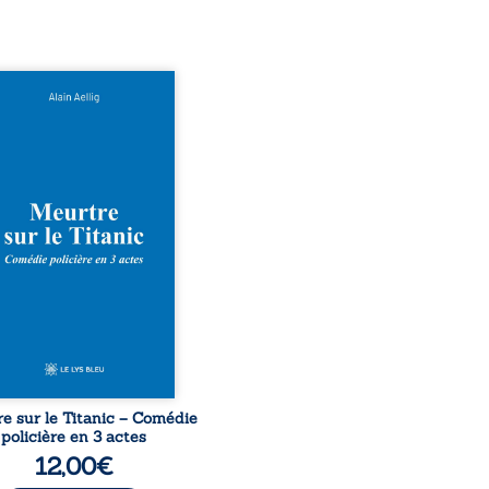
 le naufrage n’avait pas
té tous ses secrets ? À
du Titanic, lors du voyage
ural en 1912, un meurtre
ommis. Le drame disparaît
le navire, englouti dans
rofondeurs de l’Atlantique.
décennies plus tard, la
uverte de l’épave fait
gir un secret que l’on
it perdu. Dans un coffre
rieux, des indices oubliés
...
e sur le Titanic – Comédie
policière en 3 actes
12,00
€