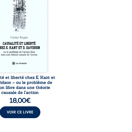
ers une confrontation
 les pensées d’Emmanuel
et de Donald Davidson,
sai explore les liens entre
 arbitre, déterminisme
l et responsabilité. De la
té kantienne au monisme
al de Davidson, il
roge la manière dont les
tions et les croyances
peuvent ...
té et liberté chez E. Kant et
vidson – ou le problème de
ion libre dans une théorie
causale de l’action
18,00
€
VOIR CE LIVRE