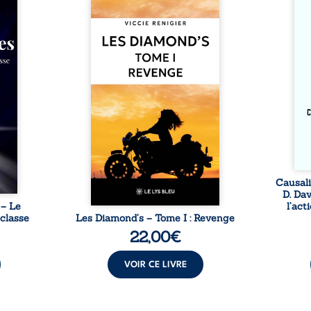
ctures
Revenge est à la tête des
trav
ieu de
Diamond’s, un clan de motards
entre
si la
aussi réputé et respecté que
Kant 
 et les
redouté dans tout le pays. Rien
cet es
mes de
ne la prédestinait à cette vie,
libre
 lente
mais les épreuves ont forgé
causa
cher à
une femme dure, inaccessible
volon
ant un
et résolue à ne jamais dévoiler
anom
e deux
ses faiblesses, jusqu’à ce que
inter
se que
le mystérieux Juan croise sa
inten
els ne
route. Chef d’une famille de
 ni ...
Nomads, Juan porte lui aussi le
poids ...
Causali
D. Da
 – Le
l’act
 classe
Les Diamond’s – Tome I : Revenge
22,00
€
VOIR CE LIVRE