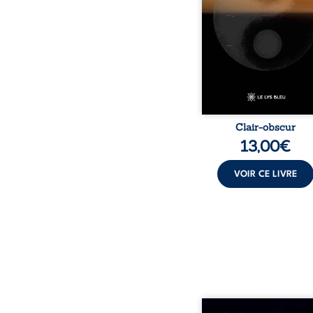
traduisent les observati
les ressentis façonnés 
d’une vie. Ils portent un 
sensible sur l’existence
monde contemporain, in
chacun à questionner s
Clair-obscur
13,00
€
VOIR CE LIVRE
Né dans un milieu popula