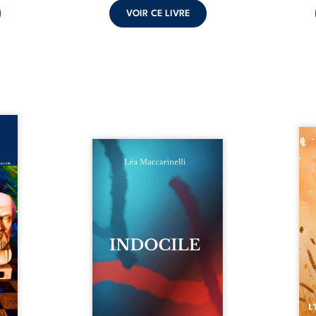
VOIR CE LIVRE
ance –
édecin
Aut
dition
Quatre parties. Quatre refus.
d’Atl
ée du
Quatre visages d’une existence
vent 
 Marc
en friction. Entre les silences
dans 
cin de
qu’on ne déchiffre pas, les
plia
ur son
amours qu’on dérange, les
peupl
cal et
corps qu’on administre et les
Atov
embre
liens qu’on sabote, cet ouvrage
dispa
combat
parle à celles et ceux qui
son d
rté du
vivent trop fort, trop vrai, trop
pierr
é une
tôt. Indocile est une traversée.
rebel
stance
Une langue nue. Une
Parmi
...
insurrection calme. Une
déclaration d’existence pour ...