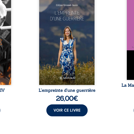
 vie »
Que reste-t-il de l’enfance
ans
 Julia
lorsque la maladie impose ses
patri
re son
propres règles ? L’empreinte
La fa
aris.
d’une guerrière livre, sans
seule
mme ne
détour, le récit d’un quotidien
auto
ie en
bouleversé par la maladie
Firmi
le fuit
chronique, l’errance médicale
redou
ier en
et de longues hospitalisations.
enc
ion de
L’auteure y raconte ce que les
Eust
ère et
dossiers médicaux taisent : la
famil
 amour
peur, l’isolement, l’épuisement
puiss
, une
et le sentiment de ne pas ...
comm
ire ...
La Ma
 IV
L’empreinte d’une guerrière
26,00
€
VOIR CE LIVRE