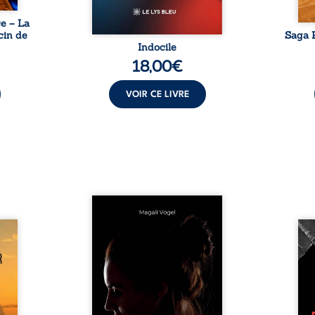
e – La
cin de
Saga P
Indocile
18,00
€
VOIR CE LIVRE
Qui prend soin de celles et
ceux auxquels nous confions
Clair-
nos enfants ? Derrière la
Vingt
alité,
douceur apparente des
bless
s, la
maisons d’accueil se joue une
pensé
ires à
réalité que nul ne soupçonne :
ce r
nces
rémunérations dérisoires,
inti
rté et
solitude, épuisement,
auto
èmes
responsabilités écrasantes… À
bruts