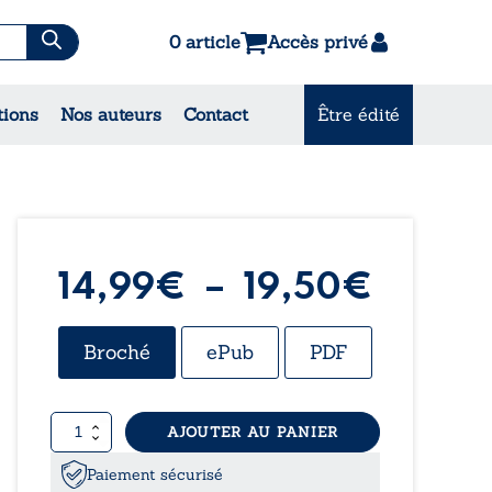
0 article
Accès privé
es & Contes
tions
Nos auteurs
Contact
Être édité
CONSULTEZ NOS MEILLEURES
VENTES
Plage
14,99
€
–
19,50
€
de
Broché
ePub
PDF
prix :
quantité
AJOUTER AU PANIER
14,99
de
Se
Paiement sécurisé