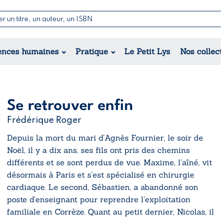
Nouvell
Poésie
Romance
Jeunesse
ences humaines
Pratique
Le Petit Lys
Nos collec
Théâtre
Érotique
Historique
Régional
Se retrouver enfin
Frédérique Roger
Depuis la mort du mari d’Agnès Fournier, le soir de
Noël, il y a dix ans, ses fils ont pris des chemins
différents et se sont perdus de vue. Maxime, l’aîné, vit
désormais à Paris et s’est spécialisé en chirurgie
cardiaque. Le second, Sébastien, a abandonné son
poste d’enseignant pour reprendre l’exploitation
familiale en Corrèze. Quant au petit dernier, Nicolas, il