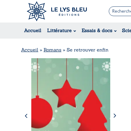
Romans
Contemporain
Accueil
Littérature
Essais & docs
Sci
Suspense / Thriller / Policier
Fantastique
Science-fiction
Accueil
»
Romans
»
Se retrouver enfin