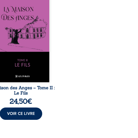
 après le décès du
arche Anatole-Eustache.
mille devra affronter non
ment un inconnu qui rôde
ur du domaine et dont
n, le fidèle majordome,
te les visites, le passé
ombrant d’Anatole-
ache, la malédiction
iale, mais aussi la toute-
ance de Gauthier. Mais
ent dompter cet enfant
avant qu’il ...
ison des Anges – Tome II :
Le Fils
24,50
€
VOIR CE LIVRE