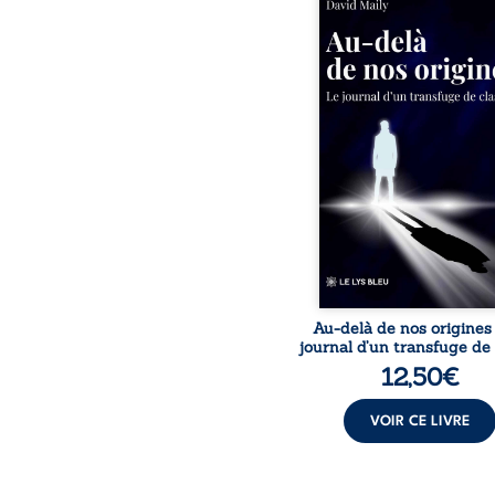
la violence et les fra
familiales tenaient l
destin, David a choi
rupture. Très tôt, l’école
livres deviennent ses ar
survie, le moteur d’une
ascension sociale. S’arra
ses racines exige pourt
prix invisible. Pris entr
mondes, l’homme réali
les succès professionn
guérissent
Au-delà de nos origines
journal d’un transfuge de
12,50
€
VOIR CE LIVRE