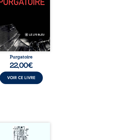
sophiques, chaque texte
re une porte sur
stence. Ici, nul ordre
sé : chaque page peut
choisie au hasard, comme
encontre inattendue sur
le chemin de la vie. ...
Purgatoire
22,00
€
VOIR CE LIVRE
s-nous vraiment libres
acun de nos actes s’inscrit
une chaîne de causes ? À