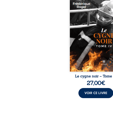
Le « Bienvenue dans ma
était plein de promesses.
a tout quitté pour suiv
pompier, Jérôme, à P
Toutefois, la jeune fe
s’habitue pas à la v
caserne. L’été suivant, el
la capitale pour se réfug
Corse. Elle y voit l’occas
se réconcilier avec son p
retrouver Baptiste, son
d'enfance. Cependant
mystérieuse affa
Le cygne noir – Tome
27,00
€
VOIR CE LIVRE