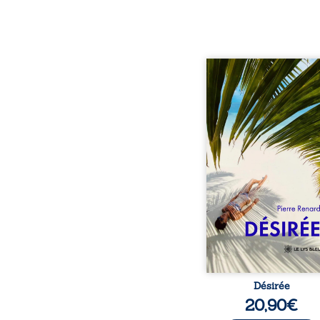
Au réveil, Pierre, jeune re
découvre qu’il est deve
séduisante femme métis
trente ans. À peine a
commencé à apprivois
nouveau corps qu’Ange 
dans sa vie et fait va
toutes ses certitudes.
eux, l’attirance est immé
brûlante jusqu’à ce 
secret familial fasse 
l’impensable : et s’ils é
demi-frère
Désirée
20,90
€