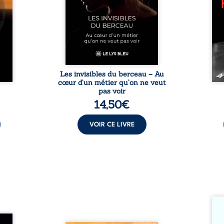
ons et
travers des témoignages
philo
au fil
saisissants et sa propre
ouv
regard
expérience, Magali Vogel lève
l’exi
 et le
le voile sur les coulisses d’une ...
impo
vitant
être 
es ...
une r
Les invisibles du berceau – Au
cœur d’un métier qu’on ne veut
pas voir
14,50
€
VOIR CE LIVRE
Somme
si ch
ire où
dans 