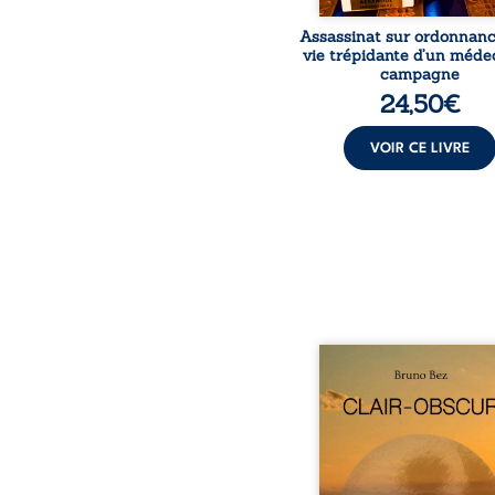
Assassinat sur ordonnanc
vie trépidante d’un méde
campagne
24,50
€
VOIR CE LIVRE
Composé en alexandrins, 
obscur aborde la spiritu
les relations humaine
nature et les territo
partir d’expérie
personnelles. Entre cla
obscurité, les po