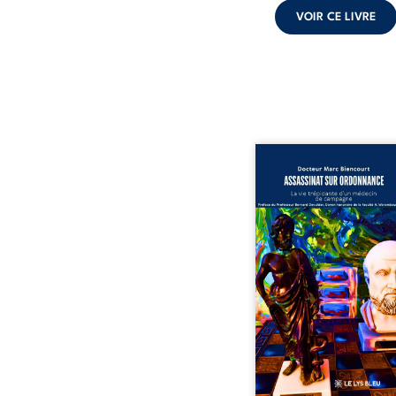
VOIR CE LIVRE
Assassinat sur ordonn
La vie trépidante d’un m
de campagne est la réé
enrichie et actualis
témoignage du Docteur
Biencourt, ancien méde
famille, qui revient s
parcours médical, syndi
ordinal. Depuis sept
2013, il raconte le long 
qui l’a conduit à être éca
corps médical, malgr
décision de première in