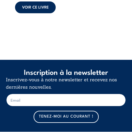
calme. Une
déclaration
VOIR CE LIVRE
d’existence pour ...
Inscription à la newsletter
Inscrivez-vous à notre newsletter et recevez nos
dernières nouvelles.
E
E
-
-
m
m
a
a
TENEZ-MOI AU COURANT !
i
i
l
l
*