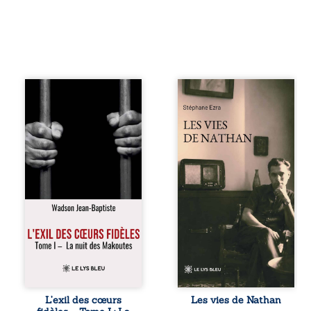
« Une nuit suffit
Les vies de
parfois pour briser
Nathan est un
une famille… mais
recueil de poésie
certaines fidélités
né en trois jours,
traversent les
au printemps
années. » Haïti,
2026. Pour la
sous la dictature
première fois,
des Duvalier. La
Stéphane Ezra,
peur s’étend
médium, a pu
jusque dans les
communiquer
villages les plus
avec son père,
reculés. À Bainet,
disparu depuis
Jean-Joël Joli
plus de vingt ans
mène une
et qu’il n’a jamais
existence paisible
connu. De ce
avec sa famille.
dialogue par-delà
Chef de section
la mort naissent
respecté, il refuse
des poèmes qui
L’exil des cœurs
Les vies de Nathan
pourtant de
retracent une vie