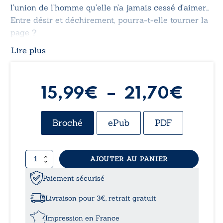
l’union de l’homme qu’elle n’a jamais cessé d’aimer…
Entre désir et déchirement, pourra-t-elle tourner la
page ?
Lire plus
Plag
15,99
€
–
21,70
€
de
Broché
ePub
PDF
prix 
quantité
AJOUTER AU PANIER
15,9
de
Qui
Paiement sécurisé
à
doit
se
Livraison pour 3€, retrait gratuit
retrouver
21,7
se
Impression en France