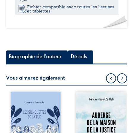
retrouvera
Fichier compatible avec toutes les liseuses
et tablettes
Biographie de l'auteur
Détails
Vous aimerez également
Les silhouettes de
Auberge de la
la rue donne la
maison de la
parole à six
justice est un
personnages
récit-témoignage
ordinaires,
consacré au
traversés par des
parcours
pensées, des
exemplaire de