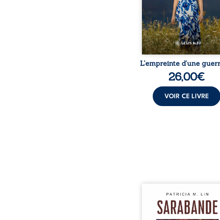
peur, l’isolement, l’épui
et le sentiment de ne 
L’empreinte d’une guerr
26,00
€
VOIR CE LIVRE
Aux chants crépitants de 
Sous le silence ouaté
neige en hiver, Au co
nuits pâles, Dans la 