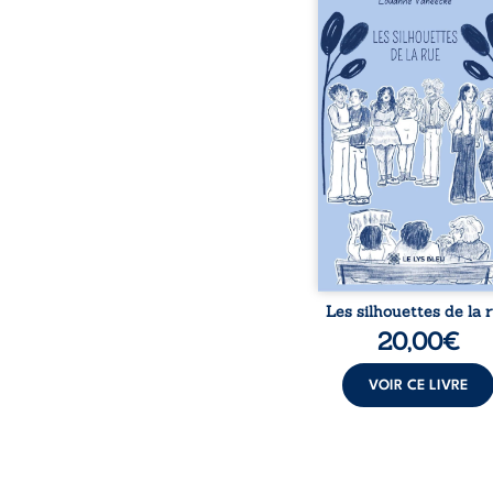
donne la parole à
personnages ordina
traversés par des pensée
émotions et des silenc
pourraient apparte
chacun de nous. À tr
leurs parcours, ce roman 
à porter un regard dif
sur celles et ceux qu
entourent, à deviner ce 
cache derrière les appa
et à s’ouvrir au fourmil
sensible de no
Les silhouettes de la 
20,00
€
VOIR CE LIVRE