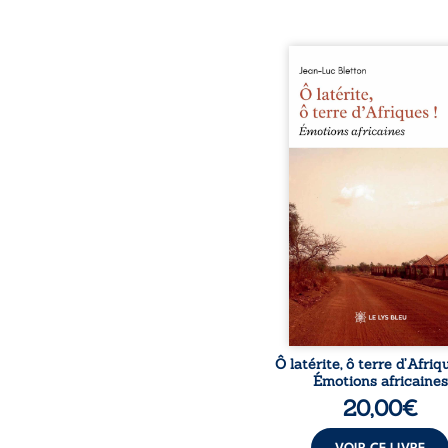
Ô latérite, ô terre d’Afri
est un hommage poétiq
authentique aux paysage
rencontres et aux émo
brutes d’un contine
reconstruction, e
traditions et modernit
souvenirs intimes – la p
Namoungou, le baob
Zagtouli – aux port
marquants – Thomas Sa
Hamadoun Dicko, le 
Biokou – l’auteur parta
instanta
Ô latérite, ô terre d’Afriq
Émotions africaines
20,00
€