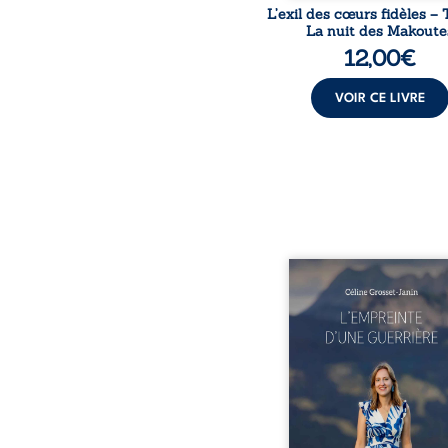
L’exil des cœurs fidèles – 
La nuit des Makoute
12,00
€
VOIR CE LIVRE
Que reste-t-il de l’e
lorsque la maladie impo
propres règles ? L’emp
d’une guerrière livre
détour, le récit d’un quo
bouleversé par la ma
chronique, l’errance mé
et de longues hospitalisa
L’auteure y raconte ce q
dossiers médicaux taisen