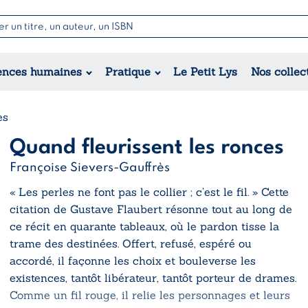
Nouvell
Poésie
Romance
Jeunesse
ences humaines
Pratique
Le Petit Lys
Nos collec
Théâtre
Érotique
Historique
Régional
es
Quand fleurissent les ronces
Françoise Sievers-Gauffrès
« Les perles ne font pas le collier ; c’est le fil. » Cette
citation de Gustave Flaubert résonne tout au long de
ce récit en quarante tableaux, où le pardon tisse la
trame des destinées. Offert, refusé, espéré ou
accordé, il façonne les choix et bouleverse les
existences, tantôt libérateur, tantôt porteur de drames.
Comme un fil rouge, il relie les personnages et leurs