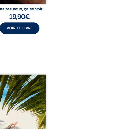
ns tes yeux, ça se voit…
19,90
€
VOIR CE LIVRE
eil, Pierre, jeune retraité,
vre qu’il est devenu une
sante femme métissée de
te ans. À peine a-t-il
encé à apprivoiser ce
au corps qu’Ange surgit
sa vie et fait vaciller
s ses certitudes. Entre
l’attirance est immédiate,
ante jusqu’à ce qu’un