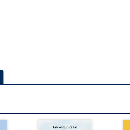
a rue
Auberge de la maison de la
En R