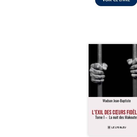
VOIR CE LIVRE
« Une nuit suffit parfoi
briser une famille…
certaines fidélités trav
les années. » Haïti, s
dictature des Duvalier. L
s’étend jusque dan
villages les plus recu
Bainet, Jean-Joël Joli mè
existence paisible av
famille. Chef de se
respecté, il refuse pourt
fermer les yeux sur l’inju
Mais, dans