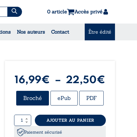
0 article
Accès privé
es & Contes
tions
Nos auteurs
Contact
Être édité
CONSULTEZ NOS
MEILLEURES VENTES
Plage
16,99
€
–
22,50
€
de
Broché
ePub
PDF
prix :
quantité
AJOUTER AU PANIER
16,99
de
Quand
Paiement sécurisé