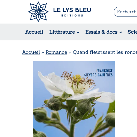
Romans
Contemporain
Accueil
Littérature
Essais & docs
Sci
Suspense / Thriller / Policier
Fantastique
Science-fiction
Accueil
»
Romance
»
Quand fleurissent les ronc