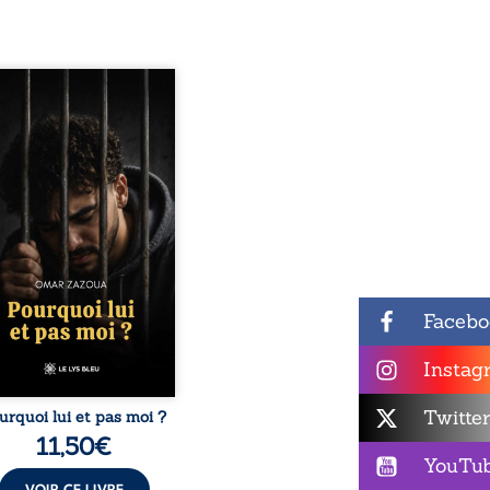
quoi lui et pas moi ?
te le parcours de l’auteur
é par les mauvais choix,
hute et l’épreuve de
ermement. Mais il dévoile
ment les espoirs qui lui
ermis de ne pas renoncer.
elà d’une histoire
onnelle, ce témoignage
rroge le destin, la
nsabilité, la résilience et
possibilité de se
nstruire malgré les
Facebo
obstacles. Un ouvrage ...
Instag
Twitte
urquoi lui et pas moi ?
11,50
€
YouTu