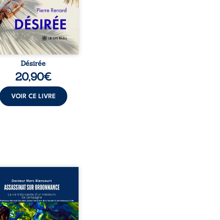
t familial fasse planer
ensable : et s’ils étaient
demi-frère et ...
Désirée
20,90
€
VOIR CE LIVRE
sinat sur ordonnance –
e trépidante d’un médecin
mpagne est la réédition
chie et actualisée du
ignage du Docteur Marc
ourt, ancien médecin de