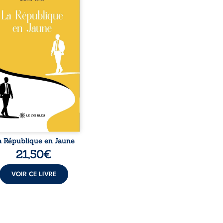
o, la naissance de
ux de races différentes
verse l’ordre établi :
r est Noir et Junior est
c, bien que nés d’un
e de Noirs. Très vite,
nement attire les médias
nationaux et transforme
bé blanc en une figure
matique sacrée, investie,
 certains, d’une mission
trice. Cependant, sous
couvert de ...
a République en Jaune
21,50
€
VOIR CE LIVRE