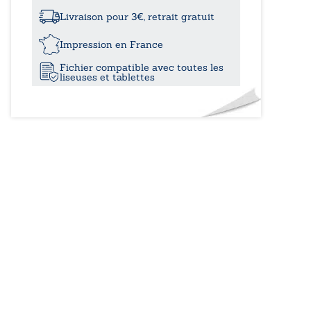
à
fleurissent
les
Livraison pour 3€, retrait gratuit
ronces
22,5
Impression en France
Fichier compatible avec toutes les
liseuses et tablettes