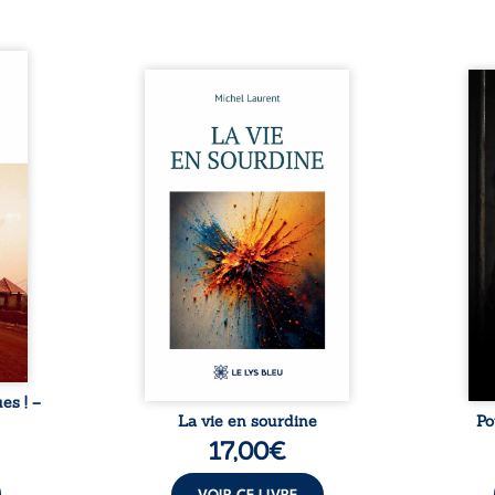
ques !
ue et
Nina et Pierre se sont
Pour
s, aux
rencontrés très jeunes,
racon
tions
presque par hasard, et se sont
marqu
nt en
aimés simplement, persuadés
la c
ntre
que la présence de l’autre
l’enf
é. Des
suffirait. Ils mènent une
égale
luie à
existence modeste, rythmée
ont p
ab de
par le travail, la fatigue et les
Au-d
raits
silences. La mort de la mère de
pers
nkara,
Nina, chez qui ils vivent,
inte
Vieux
fragilise un équilibre déjà
respo
ge des
précaire. Puis vient la
la 
nés ...
naissance de leur enfant, et le
reco
basculement. ...
ues ! –
La vie en sourdine
Po
17,00
€