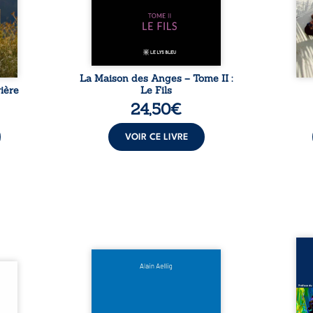
sement
puissance de Gauthier. Mais
secre
pas ...
comment dompter cet enfant
l’imp
avant qu’il ...
La Maison des Anges – Tome II :
ière
Le Fils
24,50
€
VOIR CE LIVRE
Assas
Et si le naufrage n’avait pas
La vi
l’été,
emporté tous ses secrets ? À
de ca
 de la
bord du Titanic, lors du voyage
enri
urs de
inaugural en 1912, un meurtre
témo
clarté
est commis. Le drame disparaît
Bienc