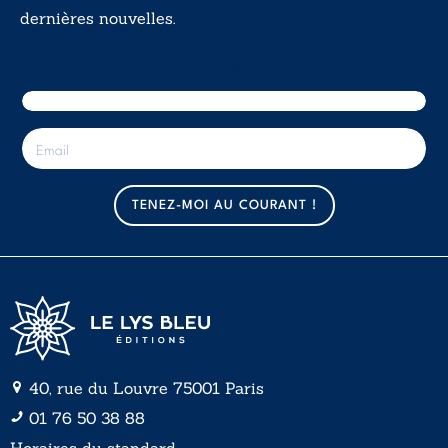
dernières nouvelles.
E-mail
E
-
m
a
TENEZ-MOI AU COURANT !
i
l
*
40, rue du Louvre 75001 Paris
01 76 50 38 88