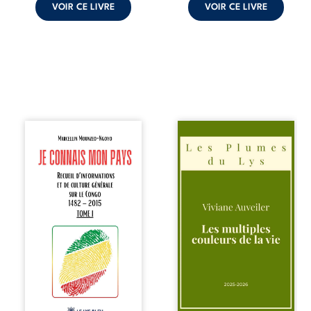
VOIR CE LIVRE
VOIR CE LIVRE
Je connais mon
Trois récits, trois
pays se présente
existences saisies
comme une œuvre
à l’instant où tout
de transmission et
bascule. Une
d’éveil civique,
amitié meurtrie
destinée à raviver
cherche
la mémoire
l’apaisement, un
congolaise. En
couple vacillant
retraçant les
recouvre
grandes étapes de
l’espérance, tandis
l’histoire
qu’une femme
nationale, il
interroge les faux
entend combattre
éclats des fêtes
l’ignorance, le
pour en retrouver
repli identitaire et
le sens profond.