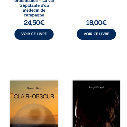
ordonnance – La vie
écarté du corps
insurrection
trépidante d’un
médical, malgré
calme. Une
médecin de
une décision de
déclaration
campagne
première instance
d’existence pour ...
24,50
€
18,00
€
...
VOIR CE LIVRE
VOIR CE LIVRE
Composé en
Qui prend soin de
alexandrins, Clair-
celles et ceux
obscur aborde la
auxquels nous
spiritualité, les
confions nos
relations
enfants ? Derrière
humaines, la
la douceur
nature et les
apparente des
territoires à partir
maisons d’accueil
d’expériences
se joue une réalité