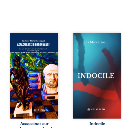
Assassinat sur
Quatre parties.
ordonnance – La
Quatre refus.
vie trépidante
Quatre visages
d’un médecin de
d’une existence en
campagne est la
friction. Entre les
réédition enrichie
silences qu’on ne
et actualisée du
déchiffre pas, les
témoignage du
amours qu’on
Docteur Marc
dérange, les corps
Biencourt, ancien
qu’on administre
médecin de
et les liens qu’on
famille, qui revient
sabote, cet
sur son parcours
ouvrage parle à
médical, syndical
celles et ceux qui
et ordinal. Depuis
vivent trop fort,
septembre 2013, il
trop vrai, trop tôt.
raconte le long
Indocile est une
combat qui l’a
traversée. Une
Assassinat sur
Indocile
conduit à être
langue nue. Une