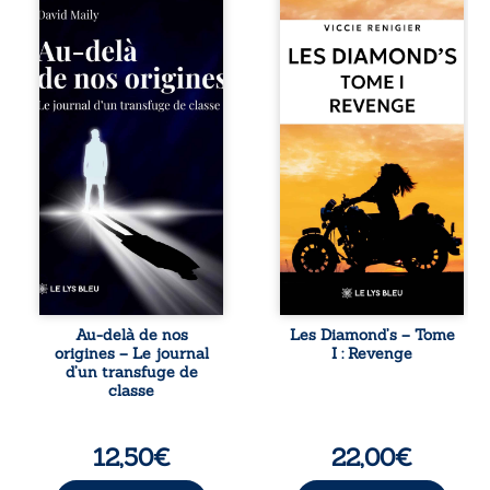
Né dans un milieu
Revenge est à la
populaire où la
tête des
violence et les
Diamond’s, un clan
fractures
de motards aussi
familiales tenaient
réputé et respecté
lieu de destin,
que redouté dans
David a choisi la
tout le pays. Rien
rupture. Très tôt,
ne la prédestinait
l’école et les livres
à cette vie, mais
deviennent ses
les épreuves ont
armes de survie, le
forgé une femme
moteur d’une
dure, inaccessible
lente ascension
et résolue à ne
sociale. S’arracher
jamais dévoiler
à ses racines
ses faiblesses,
exige pourtant un
jusqu’à ce que le
prix invisible. Pris
mystérieux Juan
entre deux
croise sa route.
Au-delà de nos
Les Diamond’s – Tome
mondes, l’homme
Chef d’une famille
origines – Le journal
I : Revenge
réalise que les
de Nomads, Juan
d’un transfuge de
succès
porte lui aussi le
classe
professionnels ne
poids ...
guérissent ni ...
12,50
€
22,00
€