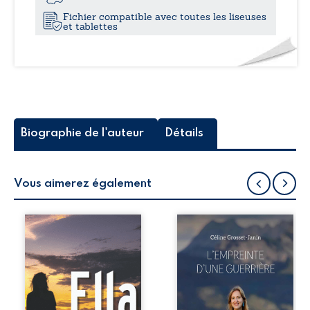
Fichier compatible avec toutes les liseuses
et tablettes
Biographie de l'auteur
Détails
Vous aimerez également
Admise dans un
Que reste-t-il de
institut, Ella a un
l’enfance lorsque
but : retrouver le
la maladie impose
souvenir de la fille
ses propres règles
qu’elle était avant
? L’empreinte
l’accident qui,
d’une guerrière
deux ans plus tôt,
livre, sans détour,