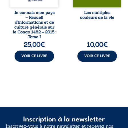
l’affaiblissement
Entre souvenirs,
du sentiment
blessures et
patriotique.
désillusions, Les
Je connais mon pays
Les multiples
Accessible à tous,
multiples couleurs
– Recueil
couleurs de la vie
ce recueil offre
de la vie explore la
d’informations et de
des repères
force des liens, le
culture générale sur
essentiels pour
poids des non-dits
le Congo 1482 – 2015 :
mieux
et la ...
Tome I
comprendre le ...
25,00
€
10,00
€
VOIR CE LIVRE
VOIR CE LIVRE
Inscription à la newsletter
Inscrivez-vous à notre newsletter et recevez nos