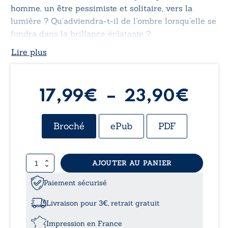
homme, un être pessimiste et solitaire, vers la
lumière ? Qu’adviendra-t-il de l’ombre lorsqu’elle se
fondra dans la brillance éclatante ?
Lire plus
Pla
17,99
€
–
23,90
€
de
Broché
ePub
PDF
prix 
quantité
AJOUTER AU PANIER
17,9
de
LILAS
Paiement sécurisé
à
-
Ombre
Livraison pour 3€, retrait gratuit
et
23,
lumière
Impression en France