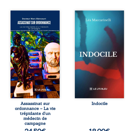
Assassinat sur
Quatre parties.
ordonnance – La
Quatre refus.
vie trépidante
Quatre visages
d’un médecin de
d’une existence en
campagne est la
friction. Entre les
réédition enrichie
silences qu’on ne
et actualisée du
déchiffre pas, les
témoignage du
amours qu’on
Docteur Marc
dérange, les corps
Biencourt, ancien
qu’on administre
médecin de
et les liens qu’on
famille, qui revient
sabote, cet
sur son parcours
ouvrage parle à
médical, syndical
celles et ceux qui
et ordinal. Depuis
vivent trop fort,
septembre 2013, il
trop vrai, trop tôt.
raconte le long
Indocile est une
combat qui l’a
traversée. Une
Assassinat sur
Indocile
conduit à être
langue nue. Une
ordonnance – La vie
écarté du corps
insurrection
trépidante d’un
médical, malgré
calme. Une
médecin de
une décision de
déclaration
campagne
première instance
d’existence pour ...
...