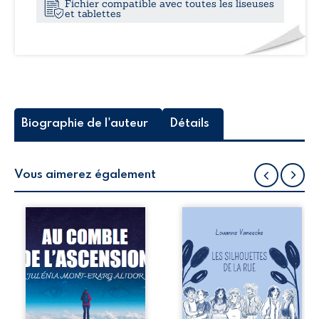
Fichier compatible avec toutes les liseuses
et tablettes
Biographie de l'auteur
Détails
Vous aimerez également
Au comble de
Les silhouettes de
l’ascension est un
la rue donne la
roman inspiré
parole à six
d’une histoire
personnages
vraie, qui dévoile
ordinaires,
le parcours de
traversés par des
Candice, une
pensées, des
femme
émotions et des
déterminée à ne
silences qui