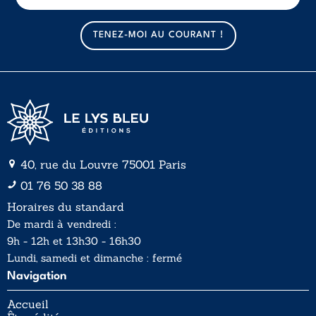
m
a
TENEZ-MOI AU COURANT !
i
l
*
40, rue du Louvre 75001 Paris
01 76 50 38 88
Horaires du standard
De mardi à vendredi :
9h - 12h et 13h30 - 16h30
Lundi, samedi et dimanche : fermé
Navigation
Accueil