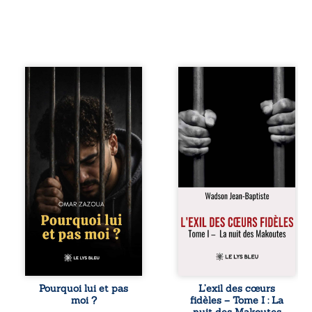
Pourquoi lui et pas
« Une nuit suffit
moi ? raconte le
parfois pour briser
parcours de
une famille… mais
l’auteur marqué
certaines fidélités
par les mauvais
traversent les
choix, la chute et
années. » Haïti,
l’épreuve de
sous la dictature
l’enfermement.
des Duvalier. La
Mais il dévoile
peur s’étend
également les
jusque dans les
espoirs qui lui ont
villages les plus
permis de ne pas
reculés. À Bainet,
renoncer. Au-delà
Jean-Joël Joli
d’une histoire
mène une
personnelle, ce
existence paisible
témoignage
avec sa famille.
interroge le destin,
Chef de section
la responsabilité,
respecté, il refuse
Pourquoi lui et pas
L’exil des cœurs
la résilience et la
pourtant de
moi ?
fidèles – Tome I : La
possibilité de se
fermer les yeux
nuit des Makoutes