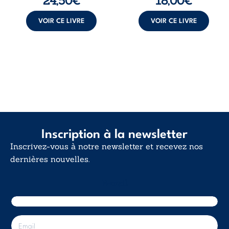
24,50
€
18,00
€
VOIR CE LIVRE
VOIR CE LIVRE
Inscription à la newsletter
Inscrivez-vous à notre newsletter et recevez nos
dernières nouvelles.
E-mail
E
-