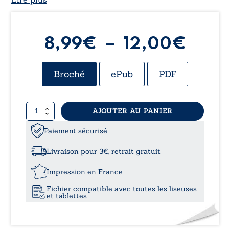
Plag
8,99
€
–
12,00
€
de
Broché
ePub
PDF
prix :
quantité
AJOUTER AU PANIER
8,99
de
La
Paiement sécurisé
à
vie
continue
Livraison pour 3€, retrait gratuit
12,0
Impression en France
Fichier compatible avec toutes les liseuses
et tablettes