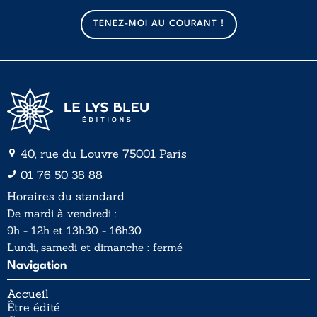
m
a
TENEZ-MOI AU COURANT !
i
l
*
40, rue du Louvre 75001 Paris
01 76 50 38 88
Horaires du standard
De mardi à vendredi :
9h - 12h et 13h30 - 16h30
Lundi, samedi et dimanche : fermé
Navigation
Accueil
Être édité