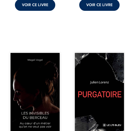
VOIR CE LIVRE
VOIR CE LIVRE
Qui prend soin de
Vingt années
celles et ceux
d’écriture, de
auxquels nous
blessures,
confions nos
d’émotions et de
enfants ? Derrière
pensées se
la douceur
rencontrent dans
apparente des
ce recueil
maisons d’accueil
profondément
se joue une réalité
intime. Entre
que nul ne
nouvelles
soupçonne :
autobiographiques,
rémunérations
poèmes bruts,
dérisoires,
pamphlets et
solitude,
réflexions
épuisement,
philosophiques,