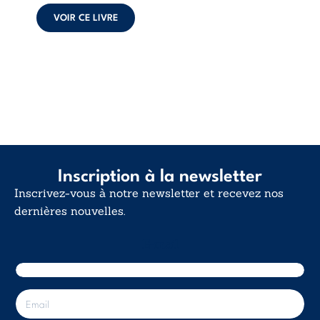
poids des non-dits
et la ...
VOIR CE LIVRE
Inscription à la newsletter
Inscrivez-vous à notre newsletter et recevez nos
dernières nouvelles.
E-mail
E
-