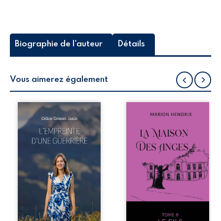
Biographie de l'auteur
Détails
Vous aimerez également
Que reste-t-il de
Nous sommes en
l’enfance lorsque
1979, soit 15 ans
la maladie impose
après le décès du
ses propres règles
patriarche
? L’empreinte
Anatole-Eustache.
d’une guerrière
La famille devra
livre, sans détour,
affronter non
le récit d’un
seulement un
quotidien
inconnu qui rôde
bouleversé par la
autour du
maladie
domaine et dont
chronique,
Firmin, le fidèle
l’errance médicale
majordome,