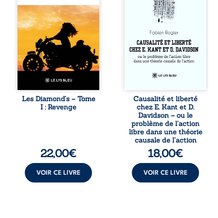
tout le pays. Rien
travers une
ne la prédestinait
confrontation
à cette vie, mais
entre les pensées
les épreuves ont
d’Emmanuel Kant
forgé une femme
et de Donald
dure, inaccessible
Davidson, cet
et résolue à ne
essai explore les
jamais dévoiler
liens entre libre
ses faiblesses,
arbitre,
jusqu’à ce que le
déterminisme
mystérieux Juan
causal et
croise sa route.
responsabilité. De
Les Diamond’s – Tome
Causalité et liberté
Chef d’une famille
la volonté
I : Revenge
chez E. Kant et D.
de Nomads, Juan
kantienne au
Davidson – ou le
porte lui aussi le
monisme anomal
problème de l’action
poids ...
de Davidson, il
libre dans une théorie
interroge la
causale de l’action
manière dont les
22,00
€
18,00
€
intentions et les
croyances
peuvent ...
VOIR CE LIVRE
VOIR CE LIVRE