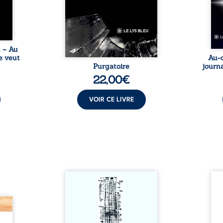
une ...
imposé : chaque page peut
les s
être choisie au hasard, comme
une rencontre inattendue sur
le chemin de la vie. ...
u – Au
e veut
Au-d
Purgatoire
journa
22,00
€
VOIR CE LIVRE
Sommes-nous vraiment libres
Je c
si chacun de nos actes s’inscrit
prése
dans une chaîne de causes ? À
trans
e des
travers une confrontation
desti
otards
entre les pensées d’Emmanuel
congo