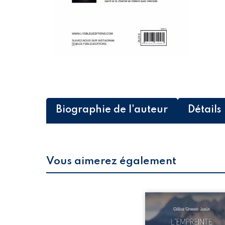
Biographie de l'auteur
Détails
Vous aimerez également
Que reste-t-il de l’e
lorsque la maladie impo
propres règles ? L’emp