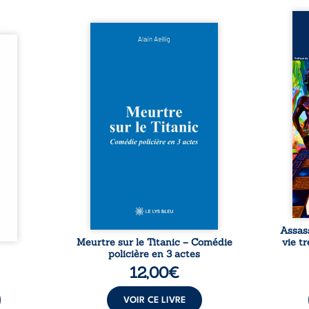
Assas
Et si le naufrage n’avait pas
La vi
l’été,
emporté tous ses secrets ? À
de ca
 de la
bord du Titanic, lors du voyage
enri
urs de
inaugural en 1912, un meurtre
témo
clarté
est commis. Le drame disparaît
Bienc
Rêves,
avec le navire, englouti dans
famil
poirs…
les profondeurs de l’Atlantique.
parco
lorés,
Sept décennies plus tard, la
ordi
de la
découverte de l’épave fait
2013,
nt en
resurgir un secret que l’on
qui l
t une
croyait perdu. Dans un coffre
corp
uvent,
mystérieux, des indices oubliés
décis
plus ...
...
Assas
Meurtre sur le Titanic – Comédie
vie t
policière en 3 actes
12,00
€
VOIR CE LIVRE