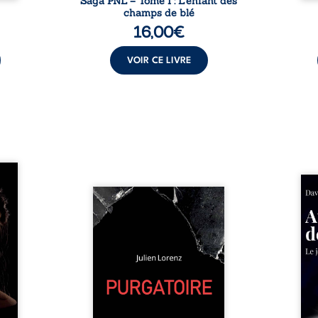
Saga PNL – Tome I : L’enfant des
champs de blé
16,00
€
VOIR CE LIVRE
les et
nfions
Né da
re la
Vingt années d’écriture, de
la vi
 des
blessures, d’émotions et de
famil
ue une
pensées se rencontrent dans
dest
onne :
ce recueil profondément
ruptur
ires,
intime. Entre nouvelles
livre
ent,
autobiographiques, poèmes
survi
tes… À
bruts, pamphlets et réflexions
ascen
nages
philosophiques, chaque texte
ses r
ropre
ouvre une porte sur
prix 
l lève
l’existence. Ici, nul ordre
monde