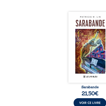
Aux chants crépitants de 
Sous le silence ouaté
neige en hiver, Au co
nuits pâles, Dans la 
bienveillante de la lune, 
pensées, révoltes et es
Des mots s’assemblent, co
rebelles aux règles 
poésie, mais chanta
rythme. Ils formen
sarabande, passionnée so
Sarabande
21,50
€
VOIR CE LIVRE