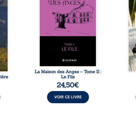
, sans
seulement un inconnu qui rôde
tren
tidien
autour du domaine et dont
comm
ladie
Firmin, le fidèle majordome,
nouve
dicale
redoute les visites, le passé
dans 
tions.
encombrant d’Anatole-
toute
ue les
Eustache, la malédiction
eux, 
t : la
familiale, mais aussi la toute-
brûl
sement
puissance de Gauthier. Mais
secre
pas ...
comment dompter cet enfant
l’imp
avant qu’il ...
La Maison des Anges – Tome II :
ière
Le Fils
24,50
€
VOIR CE LIVRE