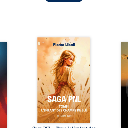
Autrefois, les champs
refus.
d’Atlantis vibraient sous le
Compo
stence
vent et les enfants couraient
obscu
lences
dans les blés. Puis la couronne
les 
s, les
plia le genou, livrant son
natur
, les
peuple à l’ombre d’Ivorny. À
par
et les
Atove, Luwel aurait pu
perso
uvrage
disparaître dans les ruines de
obs
x qui
son destin ; pourtant, sous les
tradu
i, trop
pierres d’un temple oublié, des
les r
ersée.
rebelles lui tendirent la main.
d’une
 Une
Parmi eux, Atos, général sans
sensi
. Une
trône mais habité par ...
monde
our ...
c