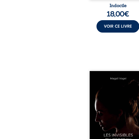
Indocile
18,00
€
VOIR CE LIVRE
Qui prend soin de cel
ceux auxquels nous co
nos enfants ? Derriè
douceur apparente
maisons d’accueil se jo
réalité que nul ne soupç
rémunérations dériso
solitude, épuisem
responsabilités écrasan
travers des témoig
saisissants et sa p
expérience, Magali Voge