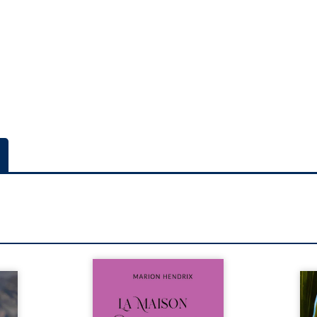
Nous sommes en 1979, soit 15
nfance
ans après le décès du
Au rév
se ses
patriarche Anatole-Eustache.
décou
reinte
La famille devra affronter non
sédui