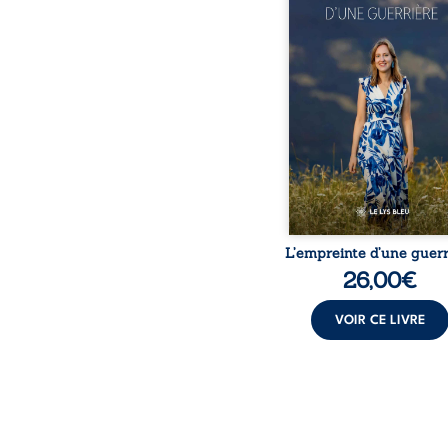
d’une guerrière livre
détour, le récit d’un quo
bouleversé par la ma
chronique, l’errance mé
et de longues hospitalisa
L’auteure y raconte ce q
dossiers médicaux taisen
peur, l’isolement, l’épui
et le sentiment de ne 
L’empreinte d’une guerr
26,00
€
VOIR CE LIVRE