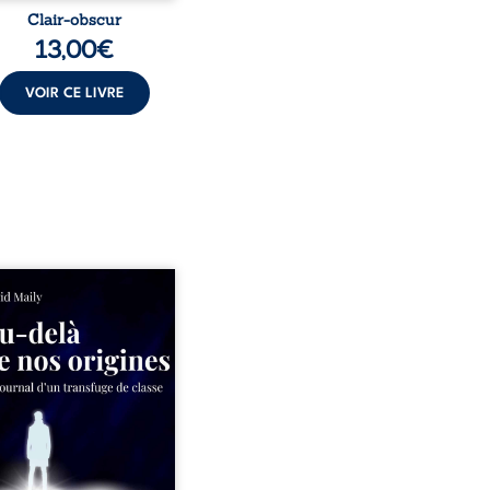
Clair-obscur
13,00
€
VOIR CE LIVRE
ns un milieu populaire où
olence et les fractures
iales tenaient lieu de
in, David a choisi la
e. Très tôt, l’école et les
s deviennent ses armes de
e, le moteur d’une lente
sion sociale. S’arracher à
acines exige pourtant un
invisible. Pris entre deux
s, l’homme réalise que