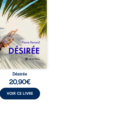
te ans. À peine a-t-il
encé à apprivoiser ce
au corps qu’Ange surgit
sa vie et fait vaciller
s ses certitudes. Entre
l’attirance est immédiate,
ante jusqu’à ce qu’un
t familial fasse planer
ensable : et s’ils étaient
demi-frère et ...
Désirée
20,90
€
VOIR CE LIVRE