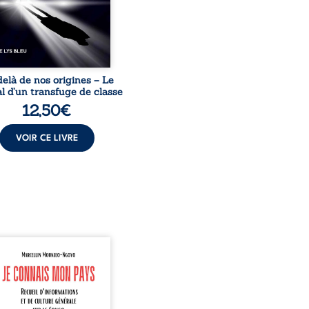
uccès professionnels ne
guérissent ni ...
elà de nos origines – Le
l d’un transfuge de classe
12,50
€
VOIR CE LIVRE
onnais mon pays se
nte comme une œuvre de
mission et d’éveil civique,
née à raviver la mémoire
laise. En retraçant les