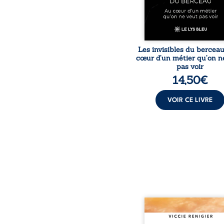
le voile sur les coulisses d’
Les invisibles du bercea
cœur d’un métier qu’on n
pas voir
14,50
€
VOIR CE LIVRE
Revenge est à la têt
Diamond’s, un clan de m