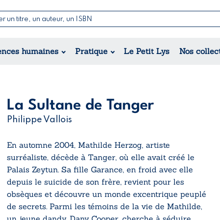
Nouvell
Poésie
Romance
Jeunesse
ences humaines
Pratique
Le Petit Lys
Nos collec
Théâtre
Érotique
Historique
Régional
La Sultane de Tanger
Philippe Vallois
En automne 2004, Mathilde Herzog, artiste
surréaliste, décède à Tanger, où elle avait créé le
Palais Zeytun. Sa fille Garance, en froid avec elle
depuis le suicide de son frère, revient pour les
obsèques et découvre un monde excentrique peuplé
de secrets. Parmi les témoins de la vie de Mathilde,
un jeune dandy, Dany Cooper, cherche à séduire