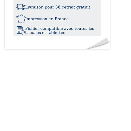
à
Sultane
de
Livraison pour 3€, retrait gratuit
Tanger
25,0
Impression en France
Fichier compatible avec toutes les
liseuses et tablettes