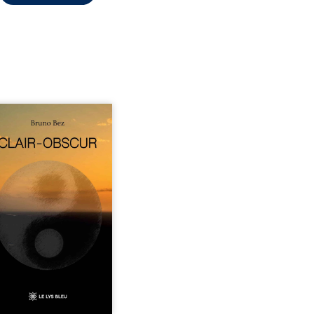
sé en alexandrins, Clair-
r aborde la spiritualité,
relations humaines, la
e et les territoires à
tir d’expériences
nnelles. Entre clarté et
curité, les poèmes
isent les observations et
essentis façonnés au fil
 vie. Ils portent un regard
ble sur l’existence et le
 contemporain, invitant
hacun à questionner ses ...