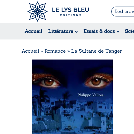
Romans
Contemporain
Accueil
Littérature
Essais & docs
Sci
Suspense / Thriller / Policier
Fantastique
Science-fiction
Accueil
»
Romance
»
La Sultane de Tanger