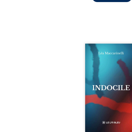
Quatre parties. Quatre 
Quatre visages d’une exi
en friction. Entre les si
qu’on ne déchiffre pa
amours qu’on dérange
corps qu’on administre 
liens qu’on sabote, cet o
parle à celles et ceu
vivent trop fort, trop vra
tôt. Indocile est une trav
Une langue nue.
insurrection calme
déclaration d’existence p