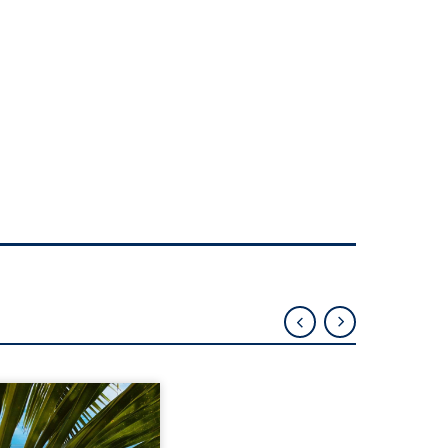
eil, Pierre, jeune retraité,
vre qu’il est devenu une
sante femme métissée de