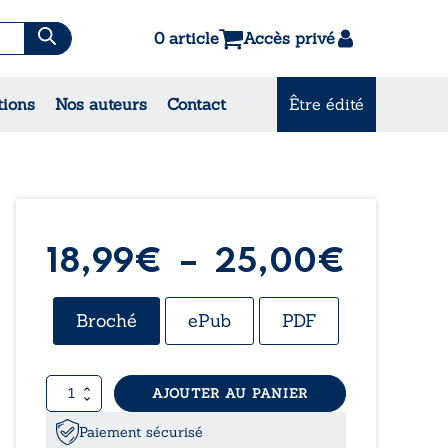
0 article
Accès privé
es & Contes
tions
Nos auteurs
Contact
Être édité
CONSULTEZ NOS MEILLEURES
VENTES
Plage
18,99
€
–
25,00
€
de
Broché
ePub
PDF
prix :
quantité
AJOUTER AU PANIER
18,99
de
La
Paiement sécurisé