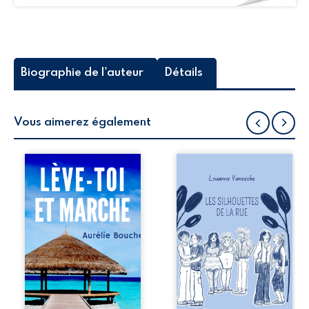
Biographie de l'auteur
Détails
Vous aimerez également
Audrey est
Les silhouettes de
marquée par la
la rue donne la
perte tragique de
parole à six
son amour de
personnages
jeunesse. Elle s’est
ordinaires,
construite et a
traversés par des
orienté sa vie
pensées, des
autour de cette
émotions et des
blessure. À l’aube
silences qui
de la
pourraient
cinquantaine, elle
appartenir à
doit faire face aux
chacun de nous. À
conséquences de
travers leurs