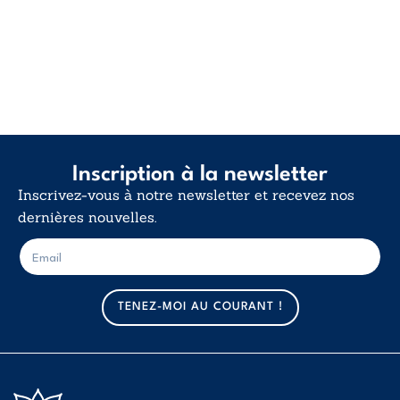
Inscription à la newsletter
Inscrivez-vous à notre newsletter et recevez nos
dernières nouvelles.
E
E
-
-
m
m
a
a
TENEZ-MOI AU COURANT !
i
i
l
l
*