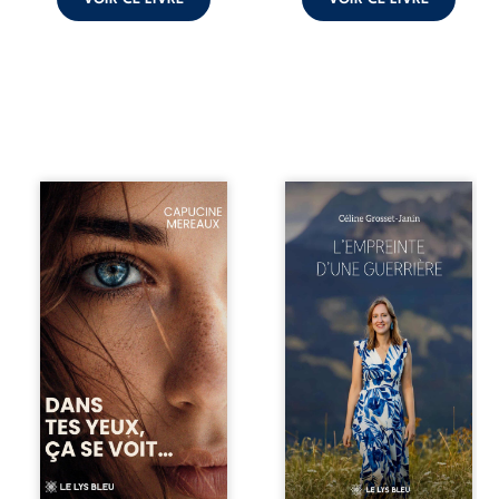
À seize ans,
Que reste-t-il de
Violette peine à
l’enfance lorsque
trouver sa place
la maladie impose
dans la société.
ses propres règles
Entre timidité,
? L’empreinte
moqueries et peur
d’une guerrière
du jugement, elle
livre, sans détour,
avance avec le
le récit d’un
sentiment d’être
quotidien
différente, sans
bouleversé par la
comprendre
maladie
pleinement ce qui
chronique,
l’habite. Sa
l’errance médicale
rencontre avec
et de longues
Louise bouleverse
hospitalisations.
ses certitudes et
L’auteure y