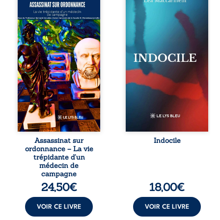
ordonnance – La
Quatre refus.
vie trépidante
Quatre visages
d’un médecin de
d’une existence en
campagne est la
friction. Entre les
réédition enrichie
silences qu’on ne
et actualisée du
déchiffre pas, les
témoignage du
amours qu’on
Docteur Marc
dérange, les corps
Biencourt, ancien
qu’on administre
médecin de
et les liens qu’on
famille, qui revient
sabote, cet
sur son parcours
ouvrage parle à
médical, syndical
celles et ceux qui
et ordinal. Depuis
vivent trop fort,
septembre 2013, il
trop vrai, trop tôt.
raconte le long
Indocile est une
combat qui l’a
traversée. Une
Assassinat sur
Indocile
conduit à être
langue nue. Une
ordonnance – La vie
écarté du corps
insurrection
trépidante d’un
médical, malgré
calme. Une
médecin de
une décision de
déclaration
campagne
première instance
d’existence pour ...
24,50
€
18,00
€
...
VOIR CE LIVRE
VOIR CE LIVRE