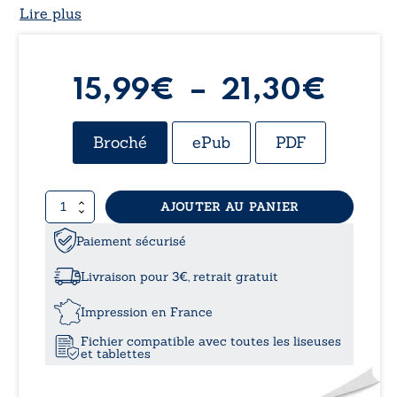
Lire plus
Plag
15,99
€
–
21,30
€
de
Broché
ePub
PDF
prix 
quantité
AJOUTER AU PANIER
15,9
de
Là
Paiement sécurisé
à
où
le
Livraison pour 3€, retrait gratuit
vent
21,3
te
Impression en France
portera
Fichier compatible avec toutes les liseuses
et tablettes