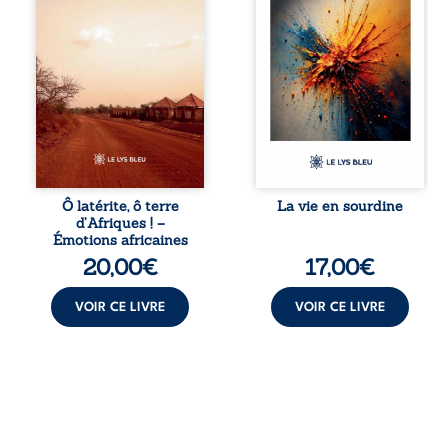
rencontres et aux
persuadés que la
émotions brutes
présence de
d’un continent en
l’autre suffirait. Ils
reconstruction,
mènent une
entre traditions et
existence
modernité. Des
modeste, rythmée
souvenirs intimes
par le travail, la
– la pluie à
fatigue et les
Namoungou, le
silences. La mort
baobab de
de la mère de
Zagtouli – aux
Nina, chez qui ils
portraits
vivent, fragilise un
Ô latérite, ô terre
La vie en sourdine
marquants –
équilibre déjà
d’Afriques ! –
Thomas Sankara,
précaire. Puis
Émotions africaines
Hamadoun Dicko,
vient la naissance
20,00
€
17,00
€
le Vieux Biokou –
de leur enfant, et
l’auteur partage
le basculement. ...
des instantanés ...
VOIR CE LIVRE
VOIR CE LIVRE