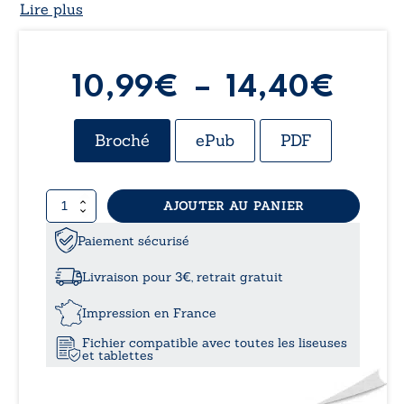
Lire plus
Plag
10,99
€
–
14,40
€
de
Broché
ePub
PDF
prix 
quantité
AJOUTER AU PANIER
10,
de
Henriette
Paiement sécurisé
à
et
Henri
Livraison pour 3€, retrait gratuit
14,
Impression en France
Fichier compatible avec toutes les liseuses
et tablettes