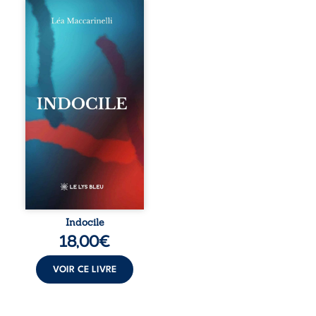
Quatre parties.
Quatre refus.
Quatre visages
d’une existence en
friction. Entre les
silences qu’on ne
déchiffre pas, les
amours qu’on
dérange, les corps
qu’on administre
et les liens qu’on
sabote, cet
ouvrage parle à
celles et ceux qui
vivent trop fort,
trop vrai, trop tôt.
Indocile est une
traversée. Une
Indocile
langue nue. Une
18,00
€
insurrection
calme. Une
déclaration
VOIR CE LIVRE
d’existence pour ...