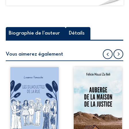
Biographie de l'auteur
Détails
Vous aimerez également
Les silhouettes de
Auberge de la
la rue donne la
maison de la
parole à six
justice est un
personnages
récit-témoignage
ordinaires,
consacré au
traversés par des
parcours
pensées, des
exemplaire de
émotions et des
Mbala Zi Nkuaku
silences qui
Lema Félix.
pourraient
Magistrat intègre,
appartenir à
fervent défenseur
chacun de nous. À
des droits