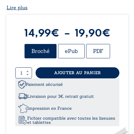
Lire plus
Plag
14,99
€
–
19,90
€
de
Broché
ePub
PDF
prix 
quantité
AJOUTER AU PANIER
14,9
de
Evelyn
Paiement sécurisé
à
Livraison pour 3€, retrait gratuit
19,9
Impression en France
Fichier compatible avec toutes les liseuses
et tablettes