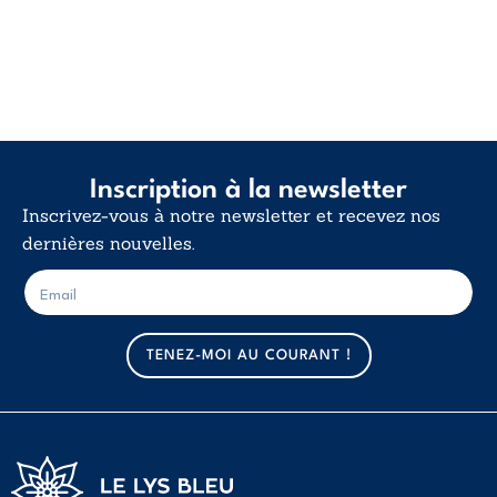
Inscription à la newsletter
Inscrivez-vous à notre newsletter et recevez nos
dernières nouvelles.
E
E
-
-
m
m
a
a
TENEZ-MOI AU COURANT !
i
i
l
l
*