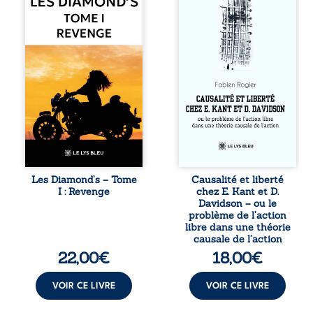
de motards aussi
actes s’inscrit
réputé et respecté
dans une chaîne
que redouté dans
de causes ? À
tout le pays. Rien
travers une
ne la prédestinait
confrontation
à cette vie, mais
entre les pensées
les épreuves ont
d’Emmanuel Kant
forgé une femme
et de Donald
dure, inaccessible
Davidson, cet
et résolue à ne
essai explore les
jamais dévoiler
liens entre libre
ses faiblesses,
arbitre,
jusqu’à ce que le
déterminisme
mystérieux Juan
causal et
croise sa route.
responsabilité. De
Les Diamond’s – Tome
Causalité et liberté
Chef d’une famille
la volonté
I : Revenge
chez E. Kant et D.
de Nomads, Juan
kantienne au
Davidson – ou le
porte lui aussi le
monisme anomal
problème de l’action
poids ...
de Davidson, il
libre dans une théorie
interroge la
causale de l’action
manière dont les
22,00
€
18,00
€
intentions et les
croyances
peuvent ...
VOIR CE LIVRE
VOIR CE LIVRE