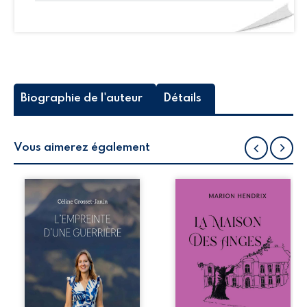
Biographie de l'auteur
Détails
Vous aimerez également
Que reste-t-il de
Nous sommes en
l’enfance lorsque
1979, soit 15 ans
la maladie impose
après le décès du
ses propres règles
patriarche
? L’empreinte
Anatole-Eustache.
d’une guerrière
La famille devra
livre, sans détour,
affronter non
le récit d’un
seulement un
quotidien
inconnu qui rôde
bouleversé par la
autour du