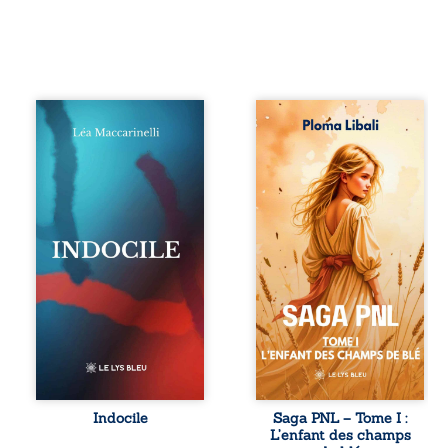
Quatre parties.
Autrefois, les
Quatre refus.
champs d’Atlantis
Quatre visages
vibraient sous le
d’une existence en
vent et les enfants
friction. Entre les
couraient dans les
silences qu’on ne
blés. Puis la
déchiffre pas, les
couronne plia le
amours qu’on
genou, livrant son
dérange, les corps
peuple à l’ombre
qu’on administre
d’Ivorny. À Atove,
et les liens qu’on
Luwel aurait pu
sabote, cet
disparaître dans
ouvrage parle à
les ruines de son
celles et ceux qui
destin ; pourtant,
vivent trop fort,
sous les pierres
trop vrai, trop tôt.
d’un temple
Indocile est une
oublié, des
traversée. Une
rebelles lui
Indocile
Saga PNL – Tome I :
langue nue. Une
tendirent la main.
L’enfant des champs
insurrection
Parmi eux, Atos,