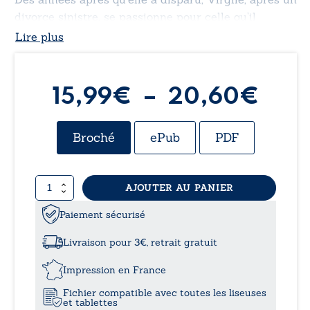
divorce sinistre, se passionne pour celle qu’il
découvre à travers un dessin. Ce dernier se lance
Lire plus
ainsi dans une enquête entêtée pour retrouver la
trace du fantôme d’Adna.
Pla
15,99
€
–
20,60
€
de
Broché
ePub
PDF
prix 
quantité
AJOUTER AU PANIER
15,
de
En
Paiement sécurisé
à
attendant
Homère
Livraison pour 3€, retrait gratuit
20,
Impression en France
Fichier compatible avec toutes les liseuses
et tablettes