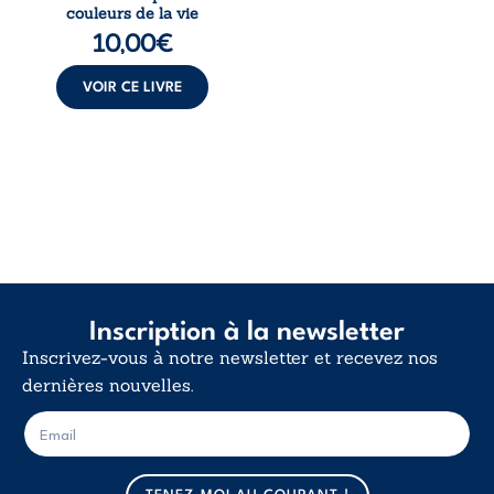
multiples couleurs
couleurs de la vie
de la vie explore la
10,00
€
force des liens, le
poids des non-dits
et la ...
VOIR CE LIVRE
Inscription à la newsletter
Inscrivez-vous à notre newsletter et recevez nos
dernières nouvelles.
E
E
-
-
m
m
a
a