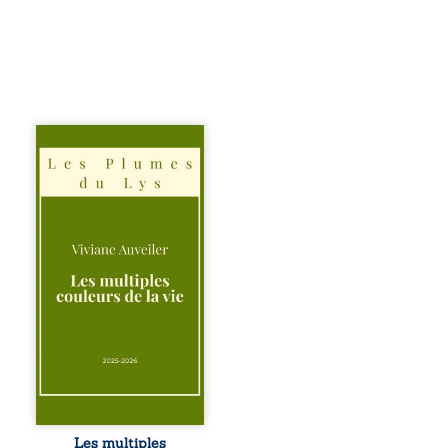
Trois récits, trois
existences saisies
à l’instant où tout
bascule. Une
amitié meurtrie
cherche
l’apaisement, un
couple vacillant
recouvre
l’espérance, tandis
qu’une femme
interroge les faux
éclats des fêtes
pour en retrouver
le sens profond.
Entre souvenirs,
blessures et
désillusions, Les
Les multiples