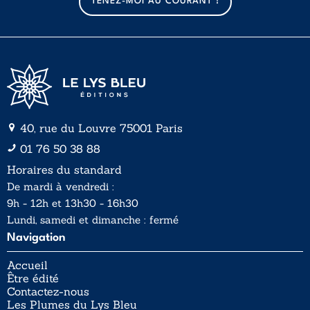
TENEZ-MOI AU COURANT !
i
i
l
l
*
40, rue du Louvre 75001 Paris
01 76 50 38 88
Horaires du standard
De mardi à vendredi :
9h - 12h et 13h30 - 16h30
Lundi, samedi et dimanche : fermé
Navigation
Accueil
Être édité
Contactez-nous
Les Plumes du Lys Bleu