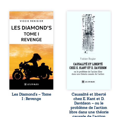
Revenge est à la
Sommes-nous
tête des
vraiment libres si
Diamond’s, un clan
chacun de nos
de motards aussi
actes s’inscrit
réputé et respecté
dans une chaîne
que redouté dans
de causes ? À
tout le pays. Rien
travers une
ne la prédestinait
confrontation
à cette vie, mais
entre les pensées
les épreuves ont
d’Emmanuel Kant
forgé une femme
et de Donald
dure, inaccessible
Davidson, cet
et résolue à ne
essai explore les
jamais dévoiler
liens entre libre
ses faiblesses,
arbitre,
jusqu’à ce que le
déterminisme
mystérieux Juan
causal et
croise sa route.
responsabilité. De
Les Diamond’s – Tome
Causalité et liberté
Chef d’une famille
la volonté
I : Revenge
chez E. Kant et D.
de Nomads, Juan
kantienne au
Davidson – ou le
porte lui aussi le
monisme anomal
problème de l’action
poids ...
de Davidson, il
libre dans une théorie
interroge la
causale de l’action