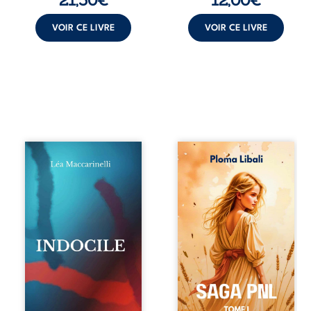
VOIR CE LIVRE
VOIR CE LIVRE
Quatre parties.
Autrefois, les
Quatre refus.
champs d’Atlantis
Quatre visages
vibraient sous le
d’une existence en
vent et les enfants
friction. Entre les
couraient dans les
silences qu’on ne
blés. Puis la
déchiffre pas, les
couronne plia le
amours qu’on
genou, livrant son
dérange, les corps
peuple à l’ombre
qu’on administre
d’Ivorny. À Atove,
et les liens qu’on
Luwel aurait pu
sabote, cet
disparaître dans
ouvrage parle à
les ruines de son
celles et ceux qui
destin ; pourtant,