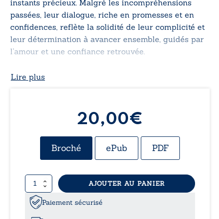
instants précieux. Malgré les incompréhensions
passées, leur dialogue, riche en promesses et en
confidences, reflète la solidité de leur complicité et
leur détermination à avancer ensemble, guidés par
l’amour et une confiance retrouvée.
Lire plus
20,00
€
Broché
ePub
PDF
quantité
AJOUTER AU PANIER
de
Échange
Paiement sécurisé
de