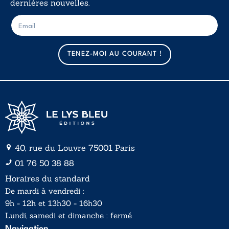
dernières nouvelles.
E
E
-
-
m
m
a
a
TENEZ-MOI AU COURANT !
i
i
l
l
*
40, rue du Louvre 75001 Paris
01 76 50 38 88
Horaires du standard
De mardi à vendredi :
9h - 12h et 13h30 - 16h30
Lundi, samedi et dimanche : fermé
Navigation