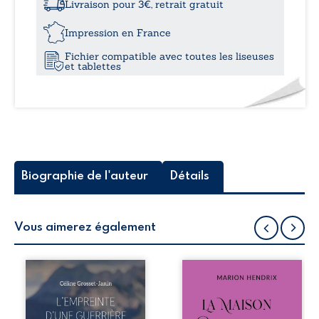
sentiments
Livraison pour 3€, retrait gratuit
Impression en France
Fichier compatible avec toutes les liseuses
et tablettes
Biographie de l'auteur
Détails
Vous aimerez également
Que reste-t-il de
Nous sommes en
l’enfance lorsque
1979, soit 15 ans
la maladie impose
après le décès du
ses propres règles
patriarche