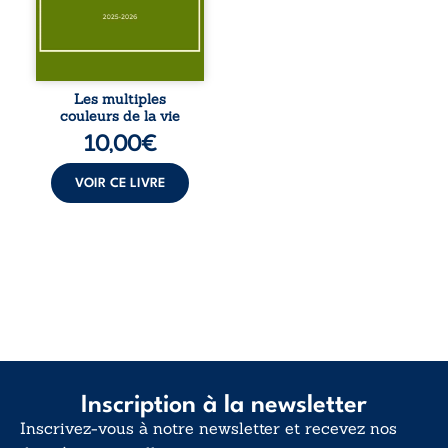
éclats des fêtes
pour en retrouver
le sens profond.
Entre souvenirs,
blessures et
désillusions, Les
Les multiples
multiples couleurs
couleurs de la vie
de la vie explore la
10,00
€
force des liens, le
poids des non-dits
et la ...
VOIR CE LIVRE
Inscription à la newsletter
Inscrivez-vous à notre newsletter et recevez nos