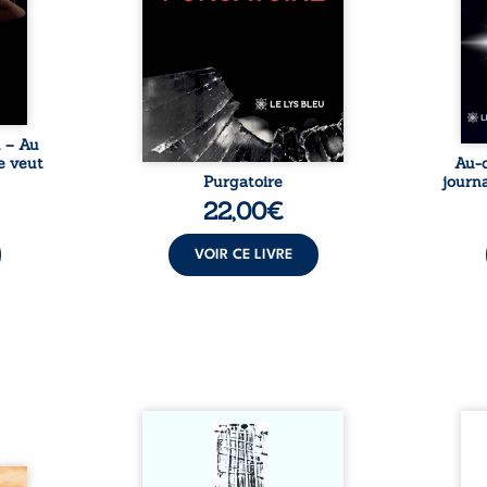
ropre
ouvre une porte sur
prix 
l lève
l’existence. Ici, nul ordre
monde
une ...
imposé : chaque page peut
les s
être choisie au hasard, comme
une rencontre inattendue sur
le chemin de la vie. ...
u – Au
e veut
Au-d
Purgatoire
journa
22,00
€
VOIR CE LIVRE
Sommes-nous vraiment libres
Je c
si chacun de nos actes s’inscrit
prése
dans une chaîne de causes ? À
trans