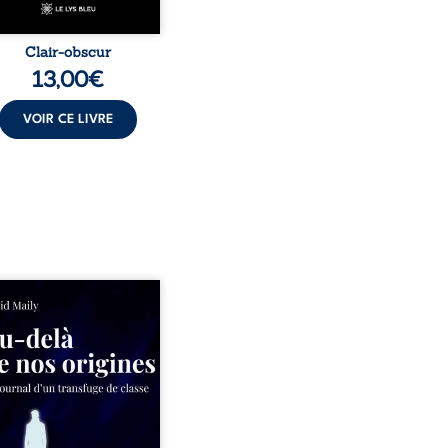
Clair-obscur
13,00
€
VOIR CE LIVRE
ns un milieu populaire où
olence et les fractures
iales tenaient lieu de
in, David a choisi la
e. Très tôt, l’école et les
s deviennent ses armes de
e, le moteur d’une lente
sion sociale. S’arracher à
acines exige pourtant un