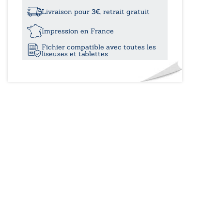
à
peine
Livraison pour 3€, retrait gratuit
17,00
Impression en France
Fichier compatible avec toutes les
liseuses et tablettes