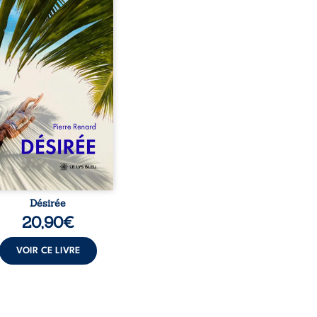
vre qu’il est devenu une
sante femme métissée de
te ans. À peine a-t-il
encé à apprivoiser ce
au corps qu’Ange surgit
sa vie et fait vaciller
s ses certitudes. Entre
l’attirance est immédiate,
ante jusqu’à ce qu’un
t familial fasse planer
ensable : et s’ils étaient
demi-frère et ...
Désirée
20,90
€
VOIR CE LIVRE