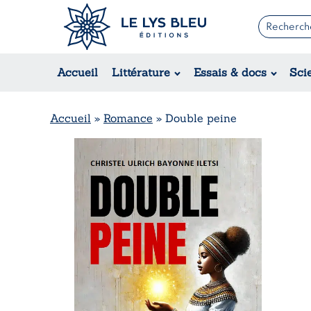
Romans
Contemporain
Accueil
Littérature
Essais & docs
Sci
Suspense / Thriller / Policier
Fantastique
Science-fiction
Accueil
»
Romance
»
Double peine