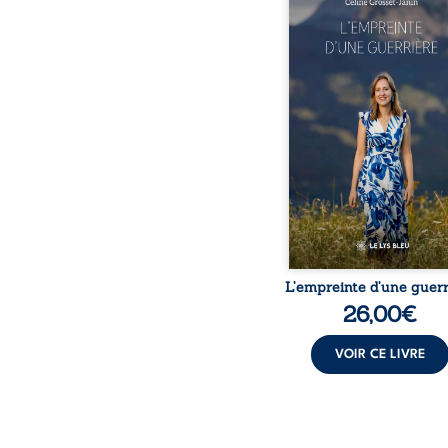
lorsque la maladie impo
propres règles ? L’emp
d’une guerrière livre
détour, le récit d’un quo
bouleversé par la ma
chronique, l’errance mé
et de longues hospitalisa
L’auteure y raconte ce q
dossiers médicaux taisen
peur, l’isolement, l’épui
et le sentiment de ne 
L’empreinte d’une guerr
26,00
€
VOIR CE LIVRE