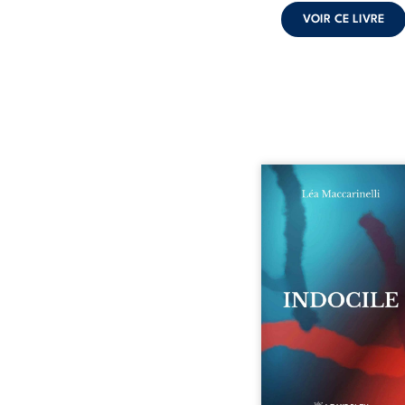
VOIR CE LIVRE
Quatre parties. Quatre 
Quatre visages d’une exi
en friction. Entre les si
qu’on ne déchiffre pa
amours qu’on dérange
corps qu’on administre 
liens qu’on sabote, cet o
parle à celles et ceu
vivent trop fort, trop vra
tôt. Indocile est une trav
Une langue nue.
insurrection calme
déclaration d’existence p