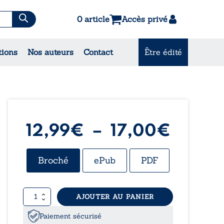
0 article
Accès privé
es & Contes
tions
Nos auteurs
Contact
Être édité
CONSULTEZ NOS
MEILLEURES VENTES
Plage
12,99
€
–
17,00
€
de
Broché
ePub
PDF
prix :
quantité
AJOUTER AU PANIER
12,99
de
Double
Paiement sécurisé