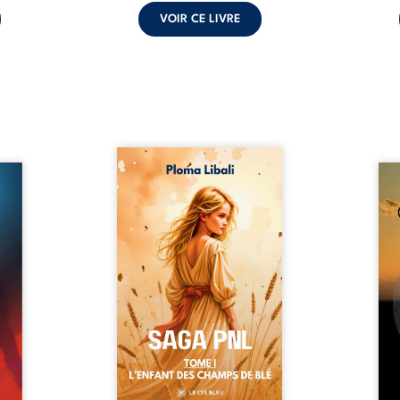
VOIR CE LIVRE
Autrefois, les champs
refus.
d’Atlantis vibraient sous le
Compo
stence
vent et les enfants couraient
obscu
lences
dans les blés. Puis la couronne
les 
s, les
plia le genou, livrant son
natur
, les
peuple à l’ombre d’Ivorny. À
par
et les
Atove, Luwel aurait pu
perso
uvrage
disparaître dans les ruines de
obs
x qui
son destin ; pourtant, sous les
tradu
i, trop
pierres d’un temple oublié, des
les r
ersée.
rebelles lui tendirent la main.
d’une
 Une
Parmi eux, Atos, général sans
sensi
. Une
trône mais habité par ...
monde
our ...
c