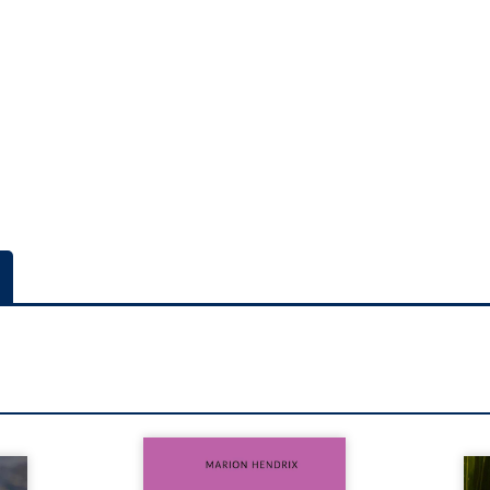
Nous sommes en 1979, soit 15
nfance
ans après le décès du
Au rév