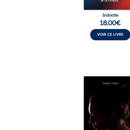
Indocile
18,00
€
VOIR CE LIVRE
Qui prend soin de cel
ceux auxquels nous co
nos enfants ? Derriè
douceur apparente
maisons d’accueil se jo
réalité que nul ne soupç
rémunérations dériso
solitude, épuisem
responsabilités écrasan
travers des témoig