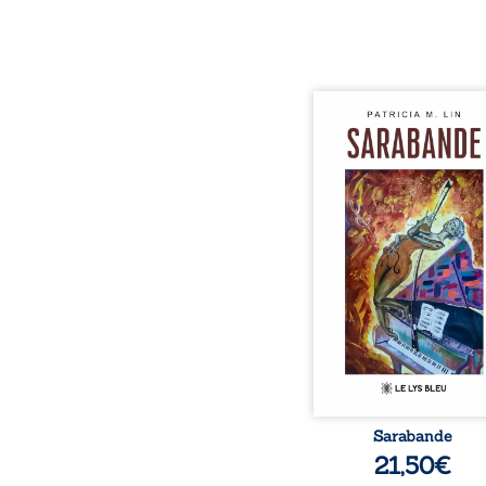
Aux chants crépitants de 
Sous le silence ouaté
neige en hiver, Au co
nuits pâles, Dans la 
bienveillante de la lune, 
pensées, révoltes et es
Des mots s’assemblent, co
rebelles aux règles 
poésie, mais chanta
rythme. Ils formen
sarabande, passionnée so
Sarabande
21,50
€