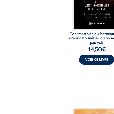
saisissants et sa p
expérience, Magali Voge
le voile sur les coulisses d’
Les invisibles du bercea
cœur d’un métier qu’on n
pas voir
14,50
€
VOIR CE LIVRE