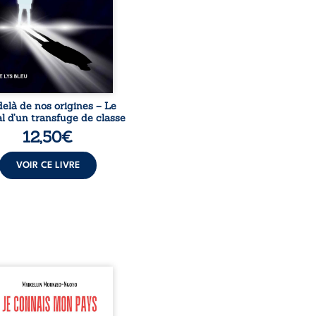
invisible. Pris entre deux
s, l’homme réalise que
uccès professionnels ne
guérissent ni ...
elà de nos origines – Le
l d’un transfuge de classe
12,50
€
VOIR CE LIVRE
onnais mon pays se
nte comme une œuvre de
mission et d’éveil civique,