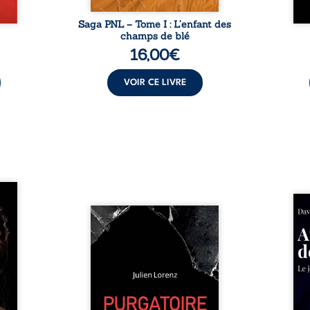
Saga PNL – Tome I : L’enfant des
champs de blé
16,00
€
VOIR CE LIVRE
les et
nfions
Né da
re la
Vingt années d’écriture, de
la vi
 des
blessures, d’émotions et de
famil
ue une
pensées se rencontrent dans
dest
onne :
ce recueil profondément
ruptur
ires,
intime. Entre nouvelles
livre
ent,
autobiographiques, poèmes
survi
tes… À
bruts, pamphlets et réflexions
ascen
nages
philosophiques, chaque texte
ses r