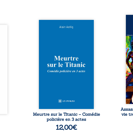
Assas
Et si le naufrage n’avait pas
La vi
l’été,
emporté tous ses secrets ? À
de ca
 de la
bord du Titanic, lors du voyage
enri
urs de
inaugural en 1912, un meurtre
témo
clarté
est commis. Le drame disparaît
Bienc
Rêves,
avec le navire, englouti dans
famil
poirs…
les profondeurs de l’Atlantique.
parco
lorés,
Sept décennies plus tard, la
ordi
de la
découverte de l’épave fait
2013,
nt en
resurgir un secret que l’on
qui l
t une
croyait perdu. Dans un coffre
corp
uvent,
mystérieux, des indices oubliés
décis
plus ...
...
Assas
Meurtre sur le Titanic – Comédie
vie t
policière en 3 actes
12,00
€