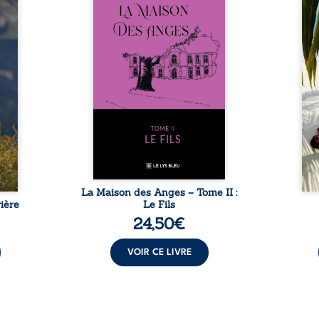
se ses
patriarche Anatole-Eustache.
décou
reinte
La famille devra affronter non
sédui
, sans
seulement un inconnu qui rôde
tren
tidien
autour du domaine et dont
comm
ladie
Firmin, le fidèle majordome,
nouve
dicale
redoute les visites, le passé
dans 
tions.
encombrant d’Anatole-
toute
ue les
Eustache, la malédiction
eux, 
t : la
familiale, mais aussi la toute-
brûl
sement
puissance de Gauthier. Mais
secre
pas ...
comment dompter cet enfant
l’imp
avant qu’il ...
La Maison des Anges – Tome II :
ière
Le Fils
24,50
€
VOIR CE LIVRE