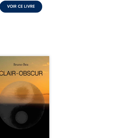
VOIR CE LIVRE
sé en alexandrins, Clair-
r aborde la spiritualité,
relations humaines, la
e et les territoires à
tir d’expériences
nnelles. Entre clarté et
curité, les poèmes
isent les observations et
essentis façonnés au fil
 vie. Ils portent un regard
ble sur l’existence et le
 contemporain, invitant
hacun à questionner ses ...